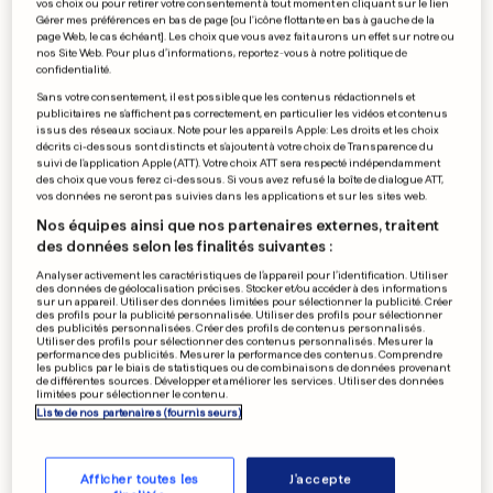
vos choix ou pour retirer votre consentement à tout moment en cliquant sur le lien
Bataille judiciaire pour une
Gérer mes préférences en bas de page [ou l'icône flottante en bas à gauche de la
page Web, le cas échéant]. Les choix que vous avez fait aurons un effet sur notre ou
résidence à Rodange
nos Site Web. Pour plus d’informations, reportez-vous à notre politique de
confidentialité.
0
0
Sans votre consentement, il est possible que les contenus rédactionnels et
publicitaires ne s'affichent pas correctement, en particulier les vidéos et contenus
issus des réseaux sociaux. Note pour les appareils Apple: Les droits et les choix
BOURSE
décrits ci-dessous sont distincts et s'ajoutent à votre choix de Transparence du
suivi de l'application Apple (ATT). Votre choix ATT sera respecté indépendamment
Le CAC 40 peut fêter son
des choix que vous ferez ci-dessous. Si vous avez refusé la boîte de dialogue ATT,
30e anniversaire
vos données ne seront pas suivies dans les applications et sur les sites web.
0
0
Nos équipes ainsi que nos partenaires externes, traitent
des données selon les finalités suivantes :
Analyser activement les caractéristiques de l’appareil pour l’identification. Utiliser
des données de géolocalisation précises. Stocker et/ou accéder à des informations
sur un appareil. Utiliser des données limitées pour sélectionner la publicité. Créer
CARNET NOIR
des profils pour la publicité personnalisée. Utiliser des profils pour sélectionner
Aldo Platini, le père de
des publicités personnalisées. Créer des profils de contenus personnalisés.
Utiliser des profils pour sélectionner des contenus personnalisés. Mesurer la
Michel, est décédé
performance des publicités. Mesurer la performance des contenus. Comprendre
les publics par le biais de statistiques ou de combinaisons de données provenant
0
0
de différentes sources. Développer et améliorer les services. Utiliser des données
limitées pour sélectionner le contenu.
Liste de nos partenaires (fournisseurs)
PUBLICITÉ
Afficher toutes les
J'accepte