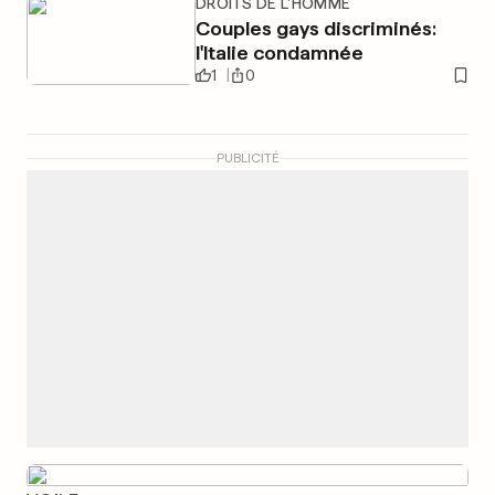
DROITS DE L'HOMME
Couples gays discriminés:
l'Italie condamnée
1
0
PUBLICITÉ