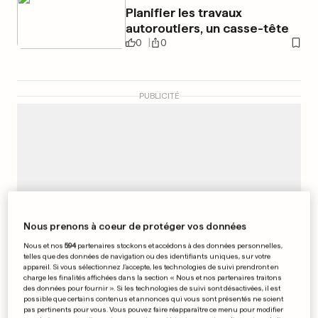
Planifier les travaux
autoroutiers, un casse-tête
0
0
PUBLICITÉ
Nous prenons à coeur de protéger vos données
Nous et nos
594
partenaires stockons et accédons à des données personnelles,
telles que des données de navigation ou des identifiants uniques, sur votre
appareil. Si vous sélectionnez J'accepte, les technologies de suivi prendront en
charge les finalités affichées dans la section « Nous et nos partenaires traitons
des données pour fournir ». Si les technologies de suivi sont désactivées, il est
possible que certains contenus et annonces qui vous sont présentés ne soient
pas pertinents pour vous. Vous pouvez faire réapparaître ce menu pour modifier
AU LUXEMBOURG