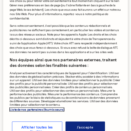
vos choix ou pour retirer votre consentement à tout moment en cliquant sur le lien
Une bétonnière s'écrase sur
Gérer mes préférences en bas de page [ou l'icône flottante en bas à gauche de la
page Web, le cas échéant]. Les choix que vous avez fait aurons un effet sur notre ou
une voiture
nos Site Web. Pour plus d’informations, reportez-vous à notre politique de
confidentialité.
0
0
Sans votre consentement, il est possible que les contenus rédactionnels et
publicitaires ne s'affichent pas correctement, en particulier les vidéos et contenus
issus des réseaux sociaux. Note pour les appareils Apple: Les droits et les choix
MONDIAL 2018
décrits ci-dessous sont distincts et s'ajoutent à votre choix de Transparence du
suivi de l'application Apple (ATT). Votre choix ATT sera respecté indépendamment
Les Bleus célébrés comme
des choix que vous ferez ci-dessous. Si vous avez refusé la boîte de dialogue ATT,
des héros pour leur retour
vos données ne seront pas suivies dans les applications et sur les sites web.
0
0
Nos équipes ainsi que nos partenaires externes, traitent
des données selon les finalités suivantes :
Analyser activement les caractéristiques de l’appareil pour l’identification. Utiliser
des données de géolocalisation précises. Stocker et/ou accéder à des informations
sur un appareil. Utiliser des données limitées pour sélectionner la publicité. Créer
TOURISME AU LUXEMBOURG
des profils pour la publicité personnalisée. Utiliser des profils pour sélectionner
Les ardoisières de Haut-
des publicités personnalisées. Créer des profils de contenus personnalisés.
Utiliser des profils pour sélectionner des contenus personnalisés. Mesurer la
Martelange revalorisées
performance des publicités. Mesurer la performance des contenus. Comprendre
les publics par le biais de statistiques ou de combinaisons de données provenant
0
0
de différentes sources. Développer et améliorer les services. Utiliser des données
limitées pour sélectionner le contenu.
Liste de nos partenaires (fournisseurs)
PUBLICITÉ
Afficher toutes les
J'accepte