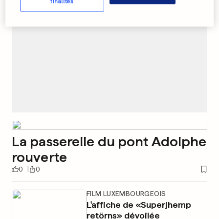
finalités
La passerelle du pont Adolphe
rouverte
0
0
FILM LUXEMBOURGEOIS
L'affiche de «Superjhemp
retörns» dévoilée