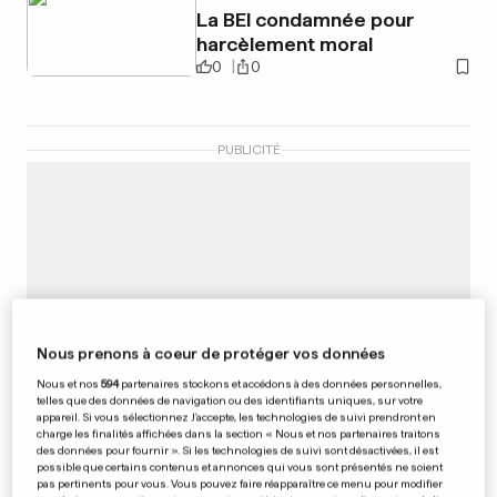
La BEI condamnée pour
harcèlement moral
0
0
PUBLICITÉ
Nous prenons à coeur de protéger vos données
Nous et nos
594
partenaires stockons et accédons à des données personnelles,
telles que des données de navigation ou des identifiants uniques, sur votre
appareil. Si vous sélectionnez J'accepte, les technologies de suivi prendront en
charge les finalités affichées dans la section « Nous et nos partenaires traitons
des données pour fournir ». Si les technologies de suivi sont désactivées, il est
possible que certains contenus et annonces qui vous sont présentés ne soient
pas pertinents pour vous. Vous pouvez faire réapparaître ce menu pour modifier
ACCIDENT AU LUXEMBOURG