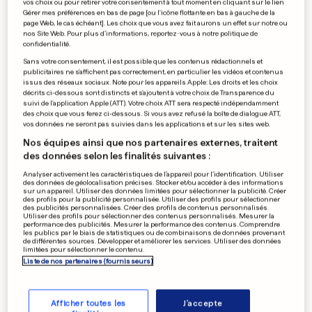
vos choix ou pour retirer votre consentement à tout moment en cliquant sur le lien
Un 6e opus inspiré par les fans
Gérer mes préférences en bas de page [ou l'icône flottante en bas à gauche de la
page Web, le cas échéant]. Les choix que vous avez fait aurons un effet sur notre ou
pour We The Kings
nos Site Web. Pour plus d’informations, reportez-vous à notre politique de
confidentialité.
0
0
Sans votre consentement, il est possible que les contenus rédactionnels et
publicitaires ne s'affichent pas correctement, en particulier les vidéos et contenus
issus des réseaux sociaux. Note pour les appareils Apple: Les droits et les choix
FOOT LUXEMBOURGEOIS
décrits ci-dessous sont distincts et s'ajoutent à votre choix de Transparence du
suivi de l'application Apple (ATT). Votre choix ATT sera respecté indépendamment
Videoton, un gros morceau
des choix que vous ferez ci-dessous. Si vous avez refusé la boîte de dialogue ATT,
sur la route de Dudelange
vos données ne seront pas suivies dans les applications et sur les sites web.
0
0
Nos équipes ainsi que nos partenaires externes, traitent
des données selon les finalités suivantes :
Analyser activement les caractéristiques de l’appareil pour l’identification. Utiliser
des données de géolocalisation précises. Stocker et/ou accéder à des informations
sur un appareil. Utiliser des données limitées pour sélectionner la publicité. Créer
AU GRAND-DUCHÉ
des profils pour la publicité personnalisée. Utiliser des profils pour sélectionner
12 plages ouvertes aux
des publicités personnalisées. Créer des profils de contenus personnalisés.
Utiliser des profils pour sélectionner des contenus personnalisés. Mesurer la
amateurs de baignade
performance des publicités. Mesurer la performance des contenus. Comprendre
les publics par le biais de statistiques ou de combinaisons de données provenant
1
0
de différentes sources. Développer et améliorer les services. Utiliser des données
limitées pour sélectionner le contenu.
Liste de nos partenaires (fournisseurs)
PUBLICITÉ
Afficher toutes les
J'accepte