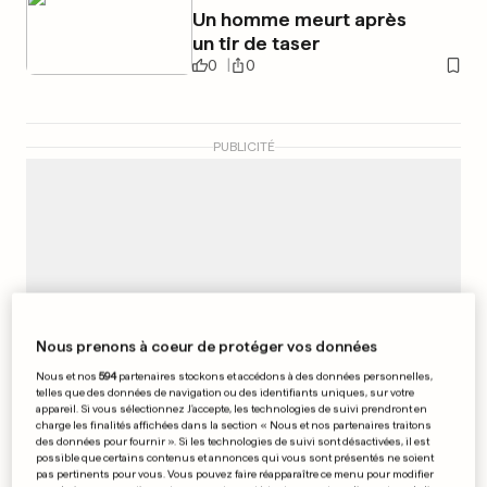
Un homme meurt après
un tir de taser
0
0
PUBLICITÉ
Nous prenons à coeur de protéger vos données
Nous et nos
594
partenaires stockons et accédons à des données personnelles,
telles que des données de navigation ou des identifiants uniques, sur votre
appareil. Si vous sélectionnez J'accepte, les technologies de suivi prendront en
charge les finalités affichées dans la section « Nous et nos partenaires traitons
des données pour fournir ». Si les technologies de suivi sont désactivées, il est
possible que certains contenus et annonces qui vous sont présentés ne soient
pas pertinents pour vous. Vous pouvez faire réapparaître ce menu pour modifier
NOUVEL ALBUM