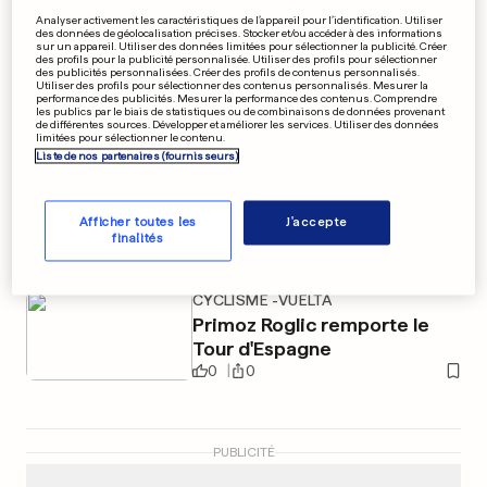
Un coup du foulard magistral
Analyser activement les caractéristiques de l’appareil pour l’identification. Utiliser
des données de géolocalisation précises. Stocker et/ou accéder à des informations
sur un appareil. Utiliser des données limitées pour sélectionner la publicité. Créer
et victorieux
des profils pour la publicité personnalisée. Utiliser des profils pour sélectionner
des publicités personnalisées. Créer des profils de contenus personnalisés.
Utiliser des profils pour sélectionner des contenus personnalisés. Mesurer la
0
0
performance des publicités. Mesurer la performance des contenus. Comprendre
les publics par le biais de statistiques ou de combinaisons de données provenant
de différentes sources. Développer et améliorer les services. Utiliser des données
limitées pour sélectionner le contenu.
EN ESPAGNE
Liste de nos partenaires (fournisseurs)
Des centaines d'évacués à
cause des inondations
0
0
Afficher toutes les
J'accepte
finalités
CYCLISME -VUELTA
Primoz Roglic remporte le
Tour d'Espagne
0
0
PUBLICITÉ