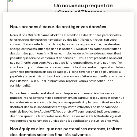
Un nouveau prequel de
«Game of Thrones»
0
0
Nous prenons à coeur de protéger vos données
Nous et nos
594
partenaires stockons et accédons à des données personnelles,
telles que des données de navigation ou des identifiants uniques, sur votre
PUBLICITÉ
appareil. Si vous sélectionnez J'accepte, les technologies de suivi prendront en
charge les finalités affichées dans la section « Nous et nos partenaires traitons
des données pour fournir ». Si les technologies de suivi sont désactivées, il est
possible que certains contenus et annonces qui vous sont présentés ne soient
pas pertinents pour vous. Vous pouvez faire réapparaître ce menu pour modifier
vos choix ou pour retirer votre consentement à tout moment en cliquant sur le lien
Gérer mes préférences en bas de page [ou l'icône flottante en bas à gauche de la
page Web, le cas échéant]. Les choix que vous avez fait aurons un effet sur notre ou
nos Site Web. Pour plus d’informations, reportez-vous à notre politique de
confidentialité.
Sans votre consentement, il est possible que les contenus rédactionnels et
publicitaires ne s'affichent pas correctement, en particulier les vidéos et contenus
issus des réseaux sociaux. Note pour les appareils Apple: Les droits et les choix
décrits ci-dessous sont distincts et s'ajoutent à votre choix de Transparence du
suivi de l'application Apple (ATT). Votre choix ATT sera respecté indépendamment
des choix que vous ferez ci-dessous. Si vous avez refusé la boîte de dialogue ATT,
vos données ne seront pas suivies dans les applications et sur les sites web.
Nos équipes ainsi que nos partenaires externes, traitent
des données selon les finalités suivantes :
FOOTBALL - CHINE