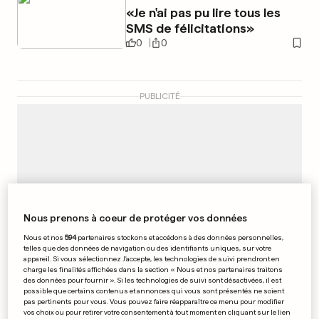
«Je n'ai pas pu lire tous les
SMS de félicitations»
0
0
PUBLICITÉ
Nous prenons à coeur de protéger vos données
Nous et nos
594
partenaires stockons et accédons à des données personnelles,
telles que des données de navigation ou des identifiants uniques, sur votre
appareil. Si vous sélectionnez J'accepte, les technologies de suivi prendront en
charge les finalités affichées dans la section « Nous et nos partenaires traitons
des données pour fournir ». Si les technologies de suivi sont désactivées, il est
possible que certains contenus et annonces qui vous sont présentés ne soient
pas pertinents pour vous. Vous pouvez faire réapparaître ce menu pour modifier
vos choix ou pour retirer votre consentement à tout moment en cliquant sur le lien
«A RAINY DAY IN NEW YORK»