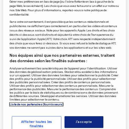
Gérer mes préférences en bas de page [ou l'icône flottante en bas à gauche de la
Woody Allen retrouve son
page Web, le cas échéant]. Les choix que vous avez fait aurons un effet sur notre ou
nos Site Web. Pour plus d’informations, reportez-vous à notre politique de
New York fétiche
confidentialité.
Sans votre consentement, il est possible que les contenus rédactionnels et
0
0
publicitaires ne s'affichent pas correctement, en particulier les vidéos et contenus
issus des réseaux sociaux. Note pour les appareils Apple: Les droits et les choix
décrits ci-dessous sont distincts et s'ajoutent à votre choix de Transparence du
AFFAIRE TRAVERSINI
suivi de l'application Apple (ATT). Votre choix ATT sera respecté indépendamment
des choix que vous ferez ci-dessous. Si vous avez refusé la boîte de dialogue ATT,
La mairie de Differdange a
vos données ne seront pas suivies dans les applications et sur les sites web.
été perquisitionnée
Nos équipes ainsi que nos partenaires externes, traitent
0
1
des données selon les finalités suivantes :
Analyser activement les caractéristiques de l’appareil pour l’identification. Utiliser
des données de géolocalisation précises. Stocker et/ou accéder à des informations
sur un appareil. Utiliser des données limitées pour sélectionner la publicité. Créer
des profils pour la publicité personnalisée. Utiliser des profils pour sélectionner
FOOTBALL - LIGA
des publicités personnalisées. Créer des profils de contenus personnalisés.
La pépite du Barça Ansu Fati
Utiliser des profils pour sélectionner des contenus personnalisés. Mesurer la
performance des publicités. Mesurer la performance des contenus. Comprendre
devient espagnole
les publics par le biais de statistiques ou de combinaisons de données provenant
de différentes sources. Développer et améliorer les services. Utiliser des données
0
0
limitées pour sélectionner le contenu.
Liste de nos partenaires (fournisseurs)
PUBLICITÉ
Afficher toutes les
J'accepte
finalités