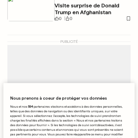
Visite surprise de Donald
Trump en Afghanistan
0
0
PUBLICITÉ
Nous prenons à coeur de protéger vos données
Nous et nos
594
partenaires stockons et accédons à des données personnelles,
telles que des données de navigation ou des identifiants uniques, sur votre
appareil. Si vous sélectionnez J'accepte, les technologies de suivi prendront en
charge les finalités affichées dans la section « Nous et nos partenaires traitons
des données pour fournir ». Si les technologies de suivi sont désactivées, il est
possible que certains contenus et annonces qui vous sont présentés ne soient
pas pertinents pour vous. Vous pouvez faire réapparaître ce menu pour modifier
MONDIAL DE HANDBALL