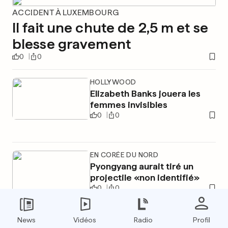
ACCIDENT À LUXEMBOURG
Il fait une chute de 2,5 m et se
blesse gravement
0
0
HOLLYWOOD
Elizabeth Banks jouera les
femmes invisibles
0
0
EN CORÉE DU NORD
Pyongyang aurait tiré un
projectile «non identifié»
0
0
News
Vidéos
Radio
Profil
PUBLICITÉ