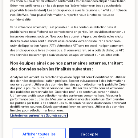
vos choix ou pour retirer votre consentement à tout moment en cliquant sur le lien
«Nous serons l'équipe à battre
Gérer mes préférences en bas de page [ou l'icône flottante en bas à gauche de la
page Web, le cas échéant]. Les choix que vous avez fait aurons un effet sur notre ou
dans ce Mondial»
nos Site Web. Pour plus d’informations, reportez-vous à notre politique de
confidentialité.
0
0
Sans votre consentement, il est possible que les contenus rédactionnels et
publicitaires ne s'affichent pas correctement, en particulier les vidéos et contenus
issus des réseaux sociaux. Note pour les appareils Apple: Les droits et les choix
SÉISME EN ALBANIE
décrits ci-dessous sont distincts et s'ajoutent à votre choix de Transparence du
suivi de l'application Apple (ATT). Votre choix ATT sera respecté indépendamment
«Quelque chose de beau se
des choix que vous ferez ci-dessous. Si vous avez refusé la boîte de dialogue ATT,
dégage de tout ce drame»
vos données ne seront pas suivies dans les applications et sur les sites web.
0
0
Nos équipes ainsi que nos partenaires externes, traitent
des données selon les finalités suivantes :
Analyser activement les caractéristiques de l’appareil pour l’identification. Utiliser
des données de géolocalisation précises. Stocker et/ou accéder à des informations
sur un appareil. Utiliser des données limitées pour sélectionner la publicité. Créer
AU LUXEMBOURG
des profils pour la publicité personnalisée. Utiliser des profils pour sélectionner
Créer sa propre société avec
des publicités personnalisées. Créer des profils de contenus personnalisés.
Utiliser des profils pour sélectionner des contenus personnalisés. Mesurer la
un euro symbolique
performance des publicités. Mesurer la performance des contenus. Comprendre
les publics par le biais de statistiques ou de combinaisons de données provenant
0
0
de différentes sources. Développer et améliorer les services. Utiliser des données
limitées pour sélectionner le contenu.
Liste de nos partenaires (fournisseurs)
PUBLICITÉ
Afficher toutes les
J'accepte