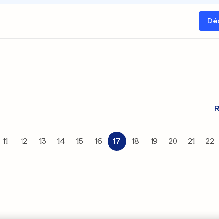
Dé
R
11
12
13
14
15
16
17
18
19
20
21
22