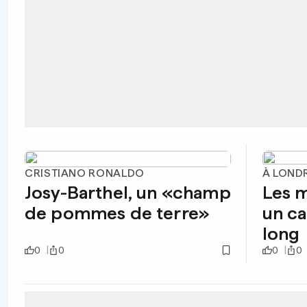
CRISTIANO RONALDO
À LOND
Josy-Barthel, un «champ
Les m
de pommes de terre»
un ca
long
0
0
0
0