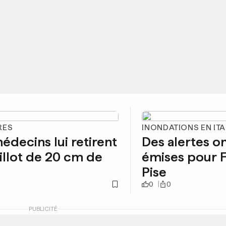
RES
INONDATIONS EN ITA
édecins lui retirent
Des alertes o
illot de 20 cm de
émises pour F
Pise
0
0
PUBLICITÉ