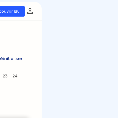
couvrir
éinitialiser
23
24