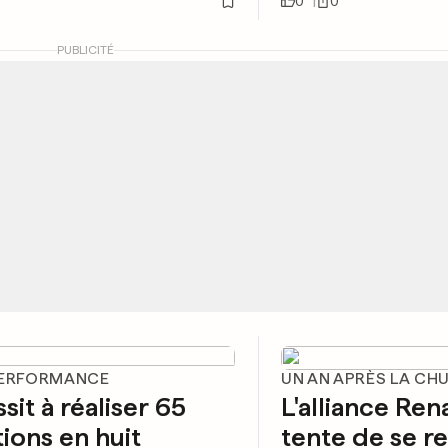
0
0
PUBLICITÉ
PERFORMANCE
UN AN APRÈS LA CH
ssit à réaliser 65
L'alliance Ren
tions en huit
tente de se r