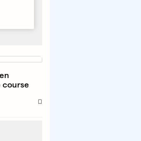
pen
 course