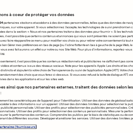
nons à coeur de protéger vos données
7.11.2019
94
partenaires stockons et accédons à des données personnelles, telles que des données de navi
niques, sur votre appareil. Si vous sélectionnez J'accepte, les technologies de suivi prendront en 
chées dans la section « Nous et nos partenaires traitons des données pour fournir ». Si les technol
ées, il est possible que certains contenus et annonces qui vous sont présentés ne soient pas per
uvez faire réapparaître ce menu pour modifier vos choix ou pour retirer votre consentement à tou
e lien Gérer mes préférences en bas de page [ou l'icône flottante en bas à gauche de la page Web, le
vous avez fait aurons un effet sur notre ou nos Site Web. Pour plus d’informations, reportez-vous 
ité.
ON
MASTERS DE LONDR
sentement, il est possible que les contenus rédactionnels et publicitaires ne s'affichent pas corr
s vidéos et contenus issus des réseaux sociaux. Note pour les appareils Apple: Les droits et les choi
lève se montre aux
Tsitsipas fait
istincts et s'ajoutent à votre choix de Transparence du suivi de l'application Apple (ATT). Votre cho
pendamment des choix que vous ferez ci-dessous. Si vous avez refusé la boîte de dialogue ATT, v
pionnats nationaux
et remporte l
vies dans les applications et sur les sites web.
0
0
es ainsi que nos partenaires externes, traitent des données selon les 
:
PUBLICITÉ
ement les caractéristiques de l’appareil pour l’identification. Utiliser des données de géolocalisati
accéder à des informations sur un appareil. Utiliser des données limitées pour sélectionner la publ
a publicité personnalisée. Utiliser des profils pour sélectionner des publicités personnalisées. Cré
onnalisés. Utiliser des profils pour sélectionner des contenus personnalisés. Mesurer la perfo
esurer la performance des contenus. Comprendre les publics par le biais de statistiques ou de c
nant de différentes sources. Développer et améliorer les services. Utiliser des données limitées 
partenaires (fournisseurs)