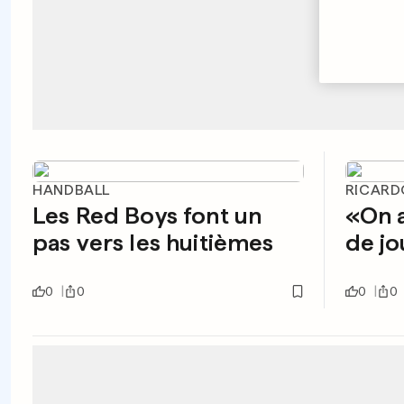
HANDBALL
RICARD
Les Red Boys font un
«On a
pas vers les huitièmes
de jo
0
0
0
0