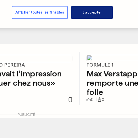
Afficher toutes les finalités
J'accepte
O PEREIRA
FORMULE 1
vait l’impression
Max Verstap
uer chez nous»
remporte une
folle
0
0
PUBLICITÉ