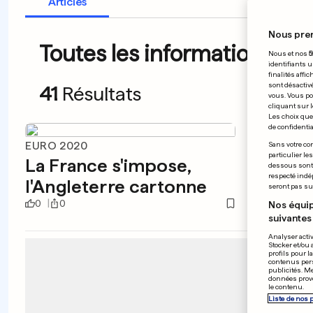
Articles
Nous pre
Toutes les informations du 1
Nous et nos
5
identifiants u
finalités affi
sont désactiv
41
Résultats
vous. Vous po
cliquant sur l
Les choix que 
de confidential
EURO 2020
NATATI
Sans votre con
particulier le
La France s'impose,
La re
dessous sont d
respecté indé
l'Angleterre cartonne
cham
seront pas sui
0
0
0
0
Nos équip
suivantes 
Analyser activ
Stocker et/ou 
profils pour l
contenus pers
publicités. M
données prove
le contenu.
Liste de nos 