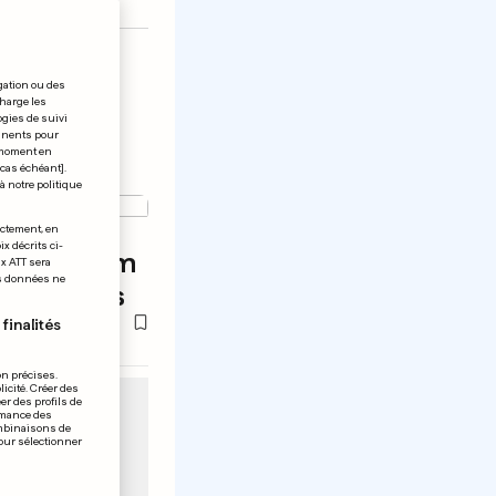
gation ou des
charge les
ogies de suivi
tinents pour
t moment en
 cas échéant].
à notre politique
ES
ectement, en
x décrits ci-
 plier Thiem
ix ATT sera
os données ne
e Masters
finalités
on précises.
icité. Créer des
er des profils de
rmance des
ombinaisons de
pour sélectionner