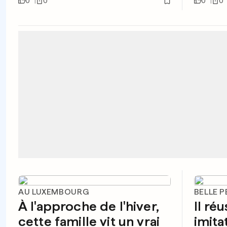
0
0
0
0
AU LUXEMBOURG
BELLE 
À l'approche de l'hiver,
Il réu
cette famille vit un vrai
imita