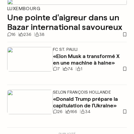
LUXEMBOURG
Une pointe d'aigreur dans un
Bazar international savoureux
16
236
38
FC ST. PAULI
«Elon Musk a transformé X
en une machine à haine»
7
74
1
SELON FRANÇOIS HOLLANDE
«Donald Trump prépare la
capitulation de l'Ukraine»
26
166
34