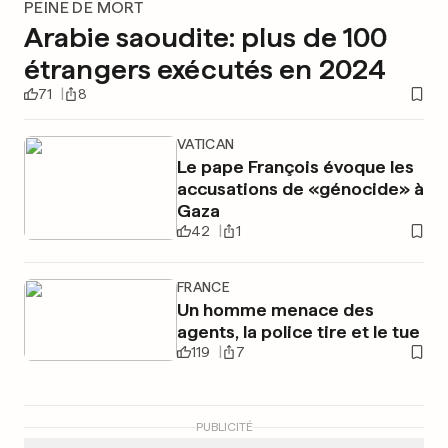
PEINE DE MORT
Arabie saoudite: plus de 100
étrangers exécutés en 2024
71
8
VATICAN
Le pape François évoque les
accusations de «génocide» à
Gaza
42
1
FRANCE
Un homme menace des
agents, la police tire et le tue
119
7
PUBLICITÉ