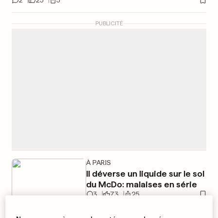
2
25
5
PUBLICITÉ
À PARIS
Il déverse un liquide sur le sol
du McDo: malaises en série
3
73
25