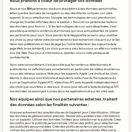
Nous prenons à coeur de protéger vos données
FEU VERT DES USA
Nous et nos
594
partenaires stockons et accédons à des données personnelles,
telles que des données de navigation ou des identifiants uniques, sur votre
L'Ukraine pourra utiliser des
appareil. Si vous sélectionnez J'accepte, les technologies de suivi prendront en
missiles à longue portée en
charge les finalités affichées dans la section « Nous et nos partenaires traitons
des données pour fournir ». Si les technologies de suivi sont désactivées, il est
Russie
possible que certains contenus et annonces qui vous sont présentés ne soient
13
84
7
pas pertinents pour vous. Vous pouvez faire réapparaître ce menu pour modifier
vos choix ou pour retirer votre consentement à tout moment en cliquant sur le lien
Gérer mes préférences en bas de page [ou l'icône flottante en bas à gauche de la
page Web, le cas échéant]. Les choix que vous avez fait aurons un effet sur notre ou
nos Site Web. Pour plus d’informations, reportez-vous à notre politique de
FOOTBALL
confidentialité.
José Mourinho invite un enfant
Sans votre consentement, il est possible que les contenus rédactionnels et
publicitaires ne s'affichent pas correctement, en particulier les vidéos et contenus
à suivre le match sur le banc
issus des réseaux sociaux. Note pour les appareils Apple: Les droits et les choix
décrits ci-dessous sont distincts et s'ajoutent à votre choix de Transparence du
suivi de l'application Apple (ATT). Votre choix ATT sera respecté indépendamment
0
4
0
des choix que vous ferez ci-dessous. Si vous avez refusé la boîte de dialogue ATT,
vos données ne seront pas suivies dans les applications et sur les sites web.
TENNIS
Nos équipes ainsi que nos partenaires externes, traitent
Sinner, trop fort pour Fritz,
des données selon les finalités suivantes :
remporte le Masters
Analyser activement les caractéristiques de l’appareil pour l’identification. Utiliser
des données de géolocalisation précises. Stocker et/ou accéder à des informations
0
7
3
sur un appareil. Utiliser des données limitées pour sélectionner la publicité. Créer
des profils pour la publicité personnalisée. Utiliser des profils pour sélectionner
des publicités personnalisées. Créer des profils de contenus personnalisés.
Utiliser des profils pour sélectionner des contenus personnalisés. Mesurer la