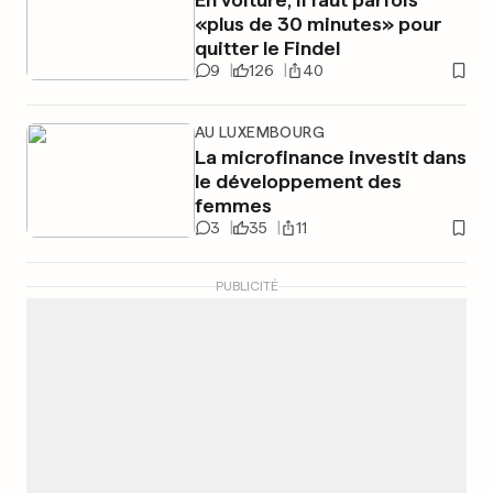
«plus de 30 minutes» pour
quitter le Findel
9
126
40
AU LUXEMBOURG
La microfinance investit dans
le développement des
femmes
3
35
11
PUBLICITÉ