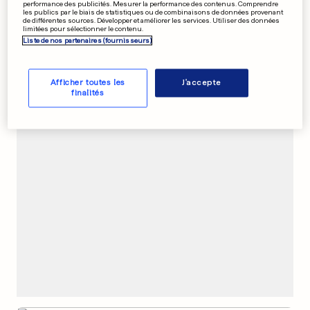
performance des publicités. Mesurer la performance des contenus. Comprendre
les publics par le biais de statistiques ou de combinaisons de données provenant
ÉVÉNEMENT AU LUXEMBOURG
EN VIDÉO
de différentes sources. Développer et améliorer les services. Utiliser des données
limitées pour sélectionner le contenu.
Les images spectaculaires
Liste de nos partenaires (fournisseurs)
du BMX aux Rotondes
1
13
22
Afficher toutes les
J'accepte
finalités
PUBLICITÉ