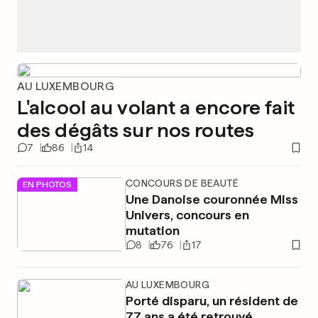
AU LUXEMBOURG
L'alcool au volant a encore fait
des dégâts sur nos routes
7
86
14
CONCOURS DE BEAUTÉ
EN PHOTOS
Une Danoise couronnée Miss
Univers, concours en
mutation
8
76
17
AU LUXEMBOURG
Porté disparu, un résident de
77 ans a été retrouvé