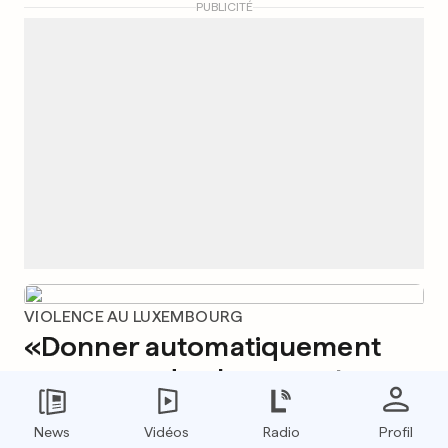
PUBLICITÉ
VIOLENCE AU LUXEMBOURG
«Donner automatiquement
une seconde chance est
insupportable»
News
Vidéos
Radio
Profil
9
85
9