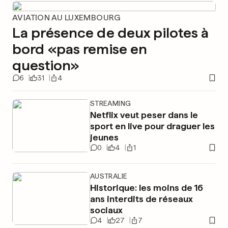
AVIATION AU LUXEMBOURG
La présence de deux pilotes à
bord «pas remise en
question»
6
31
4
STREAMING
Netflix veut peser dans le
sport en live pour draguer les
jeunes
0
4
1
AUSTRALIE
Historique: les moins de 16
ans interdits de réseaux
sociaux
4
27
7