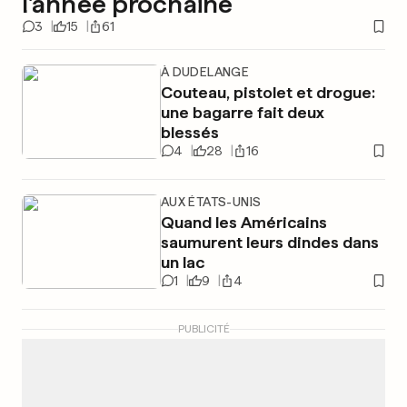
l'année prochaine
3
15
61
À DUDELANGE
Couteau, pistolet et drogue:
une bagarre fait deux
blessés
4
28
16
AUX ÉTATS-UNIS
Quand les Américains
saumurent leurs dindes dans
un lac
1
9
4
PUBLICITÉ