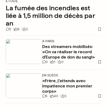
ÉTUDE
La fumée des incendies est
liée à 1,5 million de décès par
an
0
8
0
À PARIS
Des streamers mobilisés:
«On va réaliser le record
d'Europe de don du sang!»
0
1
0
EN SUÈDE
«Frère, j’attends avec
impatience mon premier
corps»
5
40
5