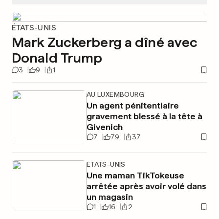
ÉTATS-UNIS
Mark Zuckerberg a dîné avec
Donald Trump
3
9
1
AU LUXEMBOURG
Un agent pénitentiaire
gravement blessé à la tête à
Givenich
7
79
37
ÉTATS-UNIS
Une maman TikTokeuse
arrêtée après avoir volé dans
un magasin
1
16
2