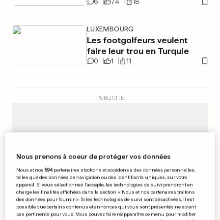
6
74
18
LUXEMBOURG
Les footgolfeurs veulent
faire leur trou en Turquie
0
1
11
PUBLICITÉ
Nous prenons à coeur de protéger vos données
Nous et nos
594
partenaires stockons et accédons à des données personnelles,
telles que des données de navigation ou des identifiants uniques, sur votre
appareil. Si vous sélectionnez J'accepte, les technologies de suivi prendront en
charge les finalités affichées dans la section « Nous et nos partenaires traitons
des données pour fournir ». Si les technologies de suivi sont désactivées, il est
possible que certains contenus et annonces qui vous sont présentés ne soient
pas pertinents pour vous. Vous pouvez faire réapparaître ce menu pour modifier