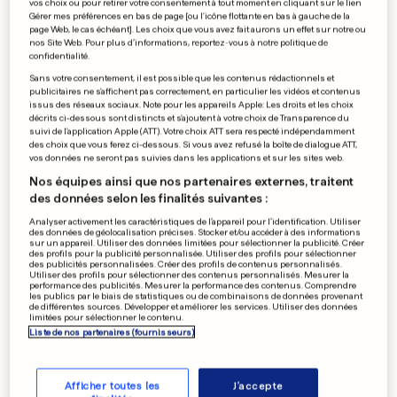
vos choix ou pour retirer votre consentement à tout moment en cliquant sur le lien
Gérer mes préférences en bas de page [ou l'icône flottante en bas à gauche de la
page Web, le cas échéant]. Les choix que vous avez fait aurons un effet sur notre ou
nos Site Web. Pour plus d’informations, reportez-vous à notre politique de
TÉLÉVISION
confidentialité.
Un reboot de «Desperate
Sans votre consentement, il est possible que les contenus rédactionnels et
publicitaires ne s'affichent pas correctement, en particulier les vidéos et contenus
Housewives» en 1966?
issus des réseaux sociaux. Note pour les appareils Apple: Les droits et les choix
décrits ci-dessous sont distincts et s'ajoutent à votre choix de Transparence du
0
3
4
suivi de l'application Apple (ATT). Votre choix ATT sera respecté indépendamment
des choix que vous ferez ci-dessous. Si vous avez refusé la boîte de dialogue ATT,
vos données ne seront pas suivies dans les applications et sur les sites web.
TRAFIC À LUXEMBOURG
Nos équipes ainsi que nos partenaires externes, traitent
Petit rappel pour une visite
des données selon les finalités suivantes :
agréable aux marchés de
Analyser activement les caractéristiques de l’appareil pour l’identification. Utiliser
Noël
des données de géolocalisation précises. Stocker et/ou accéder à des informations
sur un appareil. Utiliser des données limitées pour sélectionner la publicité. Créer
3
40
39
des profils pour la publicité personnalisée. Utiliser des profils pour sélectionner
des publicités personnalisées. Créer des profils de contenus personnalisés.
Utiliser des profils pour sélectionner des contenus personnalisés. Mesurer la
performance des publicités. Mesurer la performance des contenus. Comprendre
les publics par le biais de statistiques ou de combinaisons de données provenant
ARMEMENT
de différentes sources. Développer et améliorer les services. Utiliser des données
limitées pour sélectionner le contenu.
La Finlande envisage de se
Liste de nos partenaires (fournisseurs)
rééquiper en mines
antipersonnel
1
6
2
Afficher toutes les
J'accepte