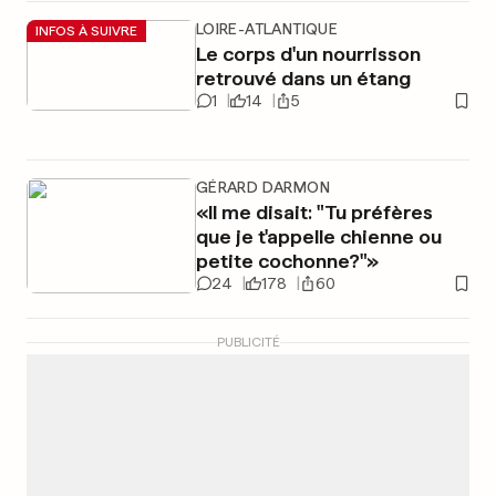
LOIRE-ATLANTIQUE
INFOS À SUIVRE
Le corps d'un nourrisson
retrouvé dans un étang
1
14
5
GÉRARD DARMON
«Il me disait: "Tu préfères
que je t'appelle chienne ou
petite cochonne?"»
24
178
60
PUBLICITÉ