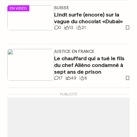
SUISSE
EN VIDÉO
Lindt surfe (encore) sur la
vague du chocolat «Dubaï»
0
13
21
JUSTICE EN FRANCE
Le chauffard qui a tué le fils
du chef Alléno condamné à
sept ans de prison
17
49
8
PUBLICITÉ