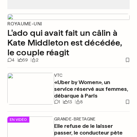
ROYAUME-UNI
L'ado qui avait fait un câlin à
Kate Middleton est décédée,
le couple réagit
4
59
2
VTC
«Uber by Women», un
service réservé aux femmes,
débarque à Paris
1
13
8
GRANDE-BRETAGNE
EN VIDÉO
Elle refuse de le laisser
passer, le conducteur pète