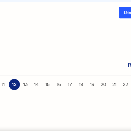
Dé
R
11
12
13
14
15
16
17
18
19
20
21
22