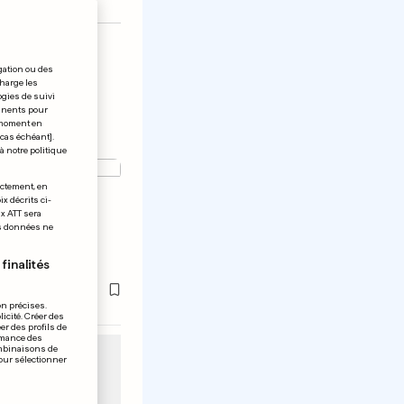
gation ou des
charge les
ogies de suivi
tinents pour
t moment en
 cas échéant].
à notre politique
GIQUE
ectement, en
x décrits ci-
ni se
ix ATT sera
os données ne
 sauver
finalités
on précises.
icité. Créer des
er des profils de
rmance des
ombinaisons de
pour sélectionner