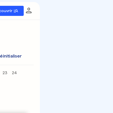
couvrir
éinitialiser
23
24