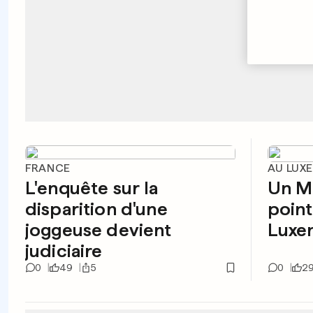
FRANCE
AU LUX
L'enquête sur la
Un M
disparition d'une
point
joggeuse devient
Luxe
judiciaire
0
49
5
0
2