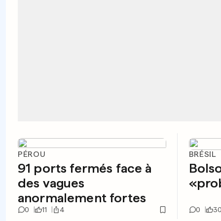
PÉROU
BRÉSIL
91 ports fermés face à
Bolso
des vagues
«pro
anormalement fortes
0
11
4
0
3