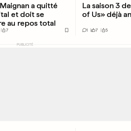
Maignan a quitté
La saison 3 d
tal et doit se
of Us» déjà 
e au repos total
7
1
7
5
PUBLICITÉ