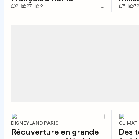
2
27
2
5
7
DISNEYLAND PARIS
CLIMAT
Réouverture en grande
Des t