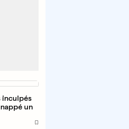
 inculpés
dnappé un