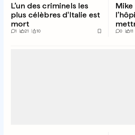
L’un des criminels les
Mike 
plus célèbres d'Italie est
l’hôpi
mort
mettr
1
21
10
0
11