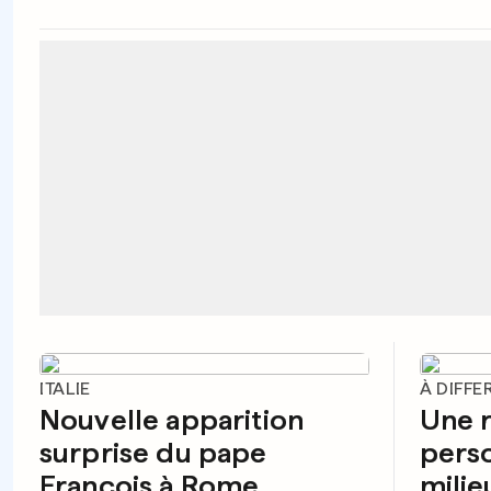
ITALIE
À DIFF
Nouvelle apparition
Une r
surprise du pape
perso
François à Rome
milie