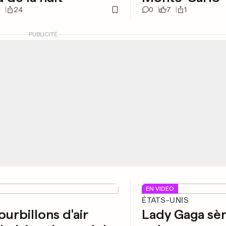
2
24
0
7
1
PUBLICITÉ
EN VIDÉO
ÉTATS-UNIS
ourbillons d'air
Lady Gaga sè