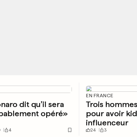
EN FRANCE
naro dit qu’il sera
Trois hommes
bablement opéré»
pour avoir ki
influenceur
0
4
24
3