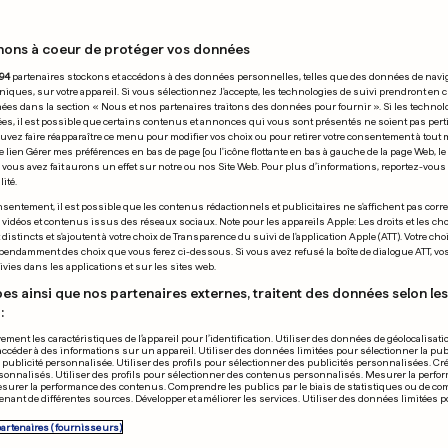
nons à coeur de protéger vos données
12.04.2025
94
partenaires stockons et accédons à des données personnelles, telles que des données de navi
niques, sur votre appareil. Si vous sélectionnez J'accepte, les technologies de suivi prendront en 
chées dans la section « Nous et nos partenaires traitons des données pour fournir ». Si les technol
ées, il est possible que certains contenus et annonces qui vous sont présentés ne soient pas per
uvez faire réapparaître ce menu pour modifier vos choix ou pour retirer votre consentement à tou
e lien Gérer mes préférences en bas de page [ou l'icône flottante en bas à gauche de la page Web, le
vous avez fait aurons un effet sur notre ou nos Site Web. Pour plus d’informations, reportez-vous 
ité.
IRE IRANIEN
INDUSTRIE SIDÉRUR
sentement, il est possible que les contenus rédactionnels et publicitaires ne s'affichent pas corr
s vidéos et contenus issus des réseaux sociaux. Note pour les appareils Apple: Les droits et les choi
ison-Blanche salue
Le Royaume-U
istincts et s'ajoutent à votre choix de Transparence du suivi de l'application Apple (ATT). Votre cho
pendamment des choix que vous ferez ci-dessous. Si vous avez refusé la boîte de dialogue ATT, v
as en avant»
mobilise pour
vies dans les applications et sur les sites web.
British Steel
es ainsi que nos partenaires externes, traitent des données selon les 
:
1
17
4
ement les caractéristiques de l’appareil pour l’identification. Utiliser des données de géolocalisati
accéder à des informations sur un appareil. Utiliser des données limitées pour sélectionner la publ
PUBLICITÉ
a publicité personnalisée. Utiliser des profils pour sélectionner des publicités personnalisées. Cré
onnalisés. Utiliser des profils pour sélectionner des contenus personnalisés. Mesurer la perfo
esurer la performance des contenus. Comprendre les publics par le biais de statistiques ou de c
nant de différentes sources. Développer et améliorer les services. Utiliser des données limitées 
partenaires (fournisseurs)