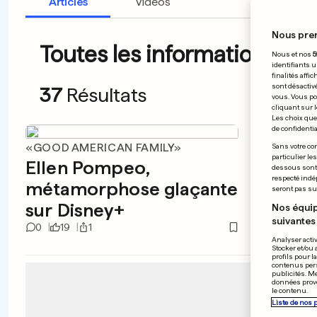
Articles
Vidéos
Nous pre
Toutes les informations du 
Nous et nos
5
identifiants u
finalités affi
sont désactiv
37
Résultats
vous. Vous po
cliquant sur l
Les choix que 
de confidential
«GOOD AMERICAN FAMILY»
NUCLÉA
Sans votre con
particulier le
Ellen Pompeo,
La Ma
dessous sont d
respecté indé
métamorphose glaçante
«un p
seront pas sui
sur Disney+
Nos équip
suivantes 
0
19
1
6
0
Analyser activ
Stocker et/ou 
profils pour l
contenus pers
publicités. M
données prove
le contenu.
Liste de nos 