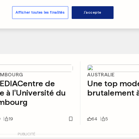
Afficher toutes les finalités
J'accepte
EMBOURG
AUSTRALIE
EDIACentre de
Une top mod
e à l'Université du
brutalement à
mbourg
9
19
64
5
PUBLICITÉ