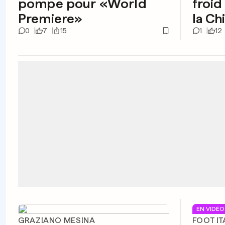
pompe pour «World
froid
Premiere»
la Ch
0
7
15
1
12
EN VIDÉO
GRAZIANO MESINA
FOOT IT