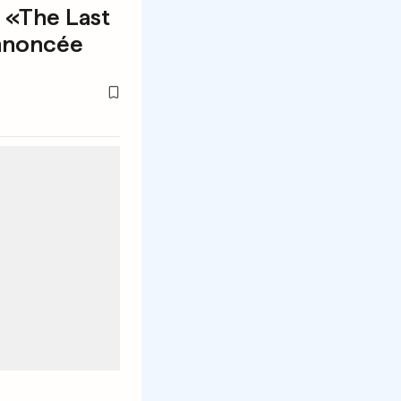
e «The Last
annoncée