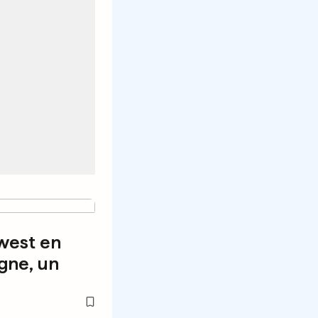
west en
gne, un