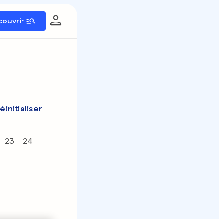
couvrir
éinitialiser
23
24