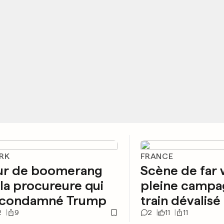
RK
FRANCE
ur de boomerang
Scène de far 
la procureure qui
pleine campa
t condamné Trump
train dévalisé
2
9
2
11
11