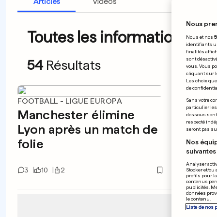
Articles
Vidéos
Nous pre
Toutes les informations du 
Nous et nos
5
identifiants u
finalités affi
sont désactiv
54
Résultats
vous. Vous po
cliquant sur l
Les choix que 
de confidential
FOOTBALL - LIGUE EUROPA
ÉTATS-
Sans votre con
particulier le
Manchester élimine
«Je n
dessous sont d
respecté indé
Lyon après un match de
gagné
seront pas sui
folie
dolla
Nos équip
suivantes 
Analyser activ
3
10
2
4
7
Stocker et/ou 
profils pour l
contenus pers
publicités. M
données prove
le contenu.
Liste de nos 