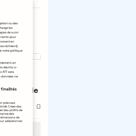
gation ou des
charge les
ogies de suivi
tinents pour
t moment en
 cas échéant].
à notre politique
ectement, en
x décrits ci-
arc
ix ATT sera
os données ne
he au
Grottes de
finalités
on précises.
icité. Créer des
er des profils de
rmance des
ombinaisons de
pour sélectionner