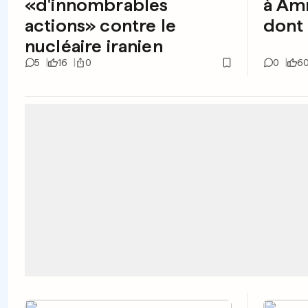
«d'innombrables
à Amn
actions» contre le
dont 
nucléaire iranien
5
16
0
0
6