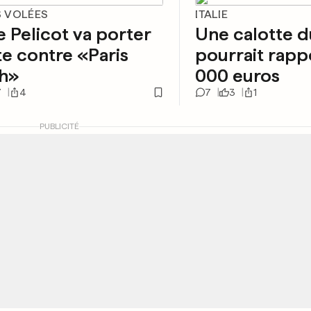
 VOLÉES
ITALIE
e Pelicot va porter
Une calotte 
te contre «Paris
pourrait rapp
h»
000 euros
7
4
7
3
1
PUBLICITÉ