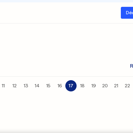
Dé
R
11
12
13
14
15
16
17
18
19
20
21
22