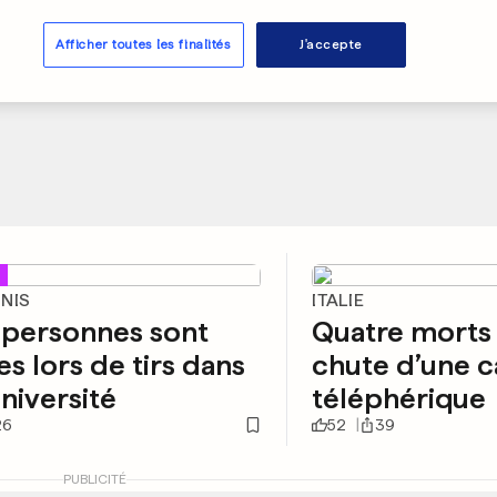
Afficher toutes les finalités
J'accepte
UNIS
ITALIE
 personnes sont
Quatre morts 
s lors de tirs dans
chute d’une c
niversité
téléphérique
26
52
39
PUBLICITÉ