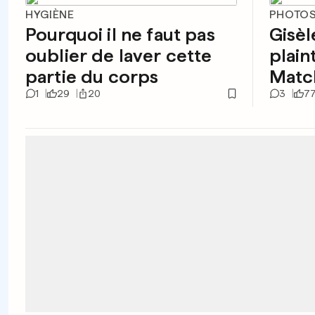
HYGIÈNE
PHOTOS
Pourquoi il ne faut pas
Gisèl
oublier de laver cette
plain
partie du corps
Matc
1
29
20
3
7