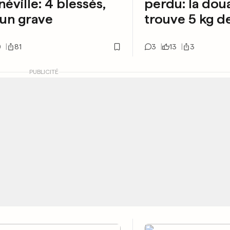
éville: 4 blessés,
perdu: la dou
un grave
trouve 5 kg d
0
81
3
13
3
PUBLICITÉ