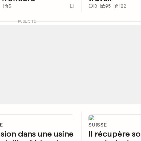
3
3
18
95
122
PUBLICITÉ
E
SUISSE
sion dans une usine
Il récupère s