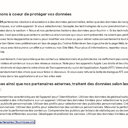
nons à coeur de protéger vos données
17.04.2025
94
partenaires stockons et accédons à des données personnelles, telles que des données de navi
niques, sur votre appareil. Si vous sélectionnez J'accepte, les technologies de suivi prendront en 
chées dans la section « Nous et nos partenaires traitons des données pour fournir ». Si les technol
ées, il est possible que certains contenus et annonces qui vous sont présentés ne soient pas per
uvez faire réapparaître ce menu pour modifier vos choix ou pour retirer votre consentement à tou
e lien Gérer mes préférences en bas de page [ou l'icône flottante en bas à gauche de la page Web, le
vous avez fait aurons un effet sur notre ou nos Site Web. Pour plus d’informations, reportez-vous 
ité.
EN VIDÉO
UNIS
BELGIQUE
sentement, il est possible que les contenus rédactionnels et publicitaires ne s'affichent pas corr
s vidéos et contenus issus des réseaux sociaux. Note pour les appareils Apple: Les droits et les choi
e suis plus SDF! J'ai
Un nouveau p
istincts et s'ajoutent à votre choix de Transparence du suivi de l'application Apple (ATT). Votre cho
pendamment des choix que vous ferez ci-dessous. Si vous avez refusé la boîte de dialogue ATT, v
 un million de
d'accrobranc
vies dans les applications et sur les sites web.
rs»
Domaine des 
es ainsi que nos partenaires externes, traitent des données selon les 
:
Han
ement les caractéristiques de l’appareil pour l’identification. Utiliser des données de géolocalisati
6
9
0
3
26
accéder à des informations sur un appareil. Utiliser des données limitées pour sélectionner la publ
a publicité personnalisée. Utiliser des profils pour sélectionner des publicités personnalisées. Cré
onnalisés. Utiliser des profils pour sélectionner des contenus personnalisés. Mesurer la perfo
esurer la performance des contenus. Comprendre les publics par le biais de statistiques ou de c
PUBLICITÉ
nant de différentes sources. Développer et améliorer les services. Utiliser des données limitées 
partenaires (fournisseurs)