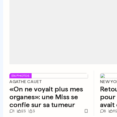
EN PHOTOS
AGATHE CAUET
NEW YO
«On ne voyait plus mes
Reto
organes»: une Miss se
pour 
confie sur sa tumeur
avai
1
23
3
8
11