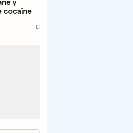
ane y
e cocaïne