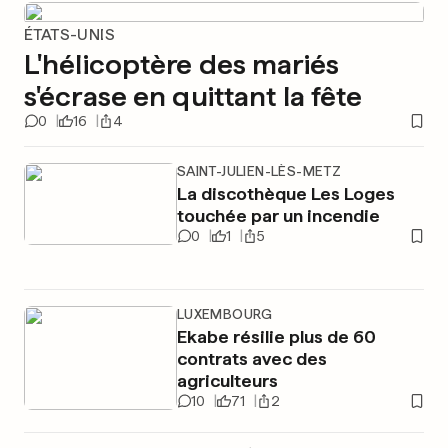
ÉTATS-UNIS
L'hélicoptère des mariés
s'écrase en quittant la fête
0
16
4
SAINT-JULIEN-LÈS-METZ
La discothèque Les Loges
touchée par un incendie
0
1
5
LUXEMBOURG
Ekabe résilie plus de 60
contrats avec des
agriculteurs
10
71
2