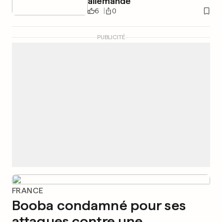
allemande
6
0
PUBLICITÉ
FRANCE
Booba condamné pour ses
attaques contre une