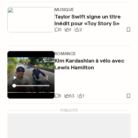
MUSIQUE
Taylor Swift signe un titre
inédit pour «Toy Story 5»
0
1
2
ROMANCE
Kim Kardashian à vélo avec
Lewis Hamilton
5
53
1
PUBLICITÉ