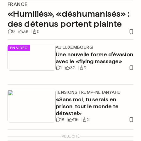
FRANCE
«Humiliés», «déshumanisés» :
des détenus portent plainte
9
38
0
AU LUXEMBOURG
EN VIDÉO
Une nouvelle forme d’évasion
avec le «flying massage»
1
32
9
TENSIONS TRUMP-NETANYAHU
«Sans moi, tu serais en
prison, tout le monde te
déteste!»
18
116
2
PUBLICITÉ