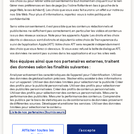
vos choix ou pour retirer votre consentement à tout moment en cliquant sur le lien
Gérer mes préférences en bas de page [ou l'icône flottante en bas à gauche de la
page Web, le cas échéant]. Les choix que vous avez fait aurons un effet sur notre ou
EN VIDÉO
nos Site Web. Pour plus d’informations, reportez-vous à notre politique de
FRANCE/LUXEMBOURG
confidentialité.
Stop aux aides aux entreprises
Sans votre consentement, il est possible que les contenus rédactionnels et
publicitaires ne s'affichent pas correctement, en particulier les vidéos et contenus
«qui pratiquent l’évasion
issus des réseaux sociaux. Note pour les appareils Apple: Les droits et les choix
décrits ci-dessous sont distincts et s'ajoutent à votre choix de Transparence du
fiscale»
suivi de l'application Apple (ATT). Votre choix ATT sera respecté indépendamment
des choix que vous ferez ci-dessous. Si vous avez refusé la boîte de dialogue ATT,
6
23
0
vos données ne seront pas suivies dans les applications et sur les sites web.
Nos équipes ainsi que nos partenaires externes, traitent
des données selon les finalités suivantes :
AU LUXEMBOURG
Les chiens «jetés comme
Analyser activement les caractéristiques de l’appareil pour l’identification. Utiliser
des données de géolocalisation précises. Stocker et/ou accéder à des informations
des déchets» ont bien grandi
sur un appareil. Utiliser des données limitées pour sélectionner la publicité. Créer
des profils pour la publicité personnalisée. Utiliser des profils pour sélectionner
4
303
2
des publicités personnalisées. Créer des profils de contenus personnalisés.
Utiliser des profils pour sélectionner des contenus personnalisés. Mesurer la
performance des publicités. Mesurer la performance des contenus. Comprendre
les publics par le biais de statistiques ou de combinaisons de données provenant
de différentes sources. Développer et améliorer les services. Utiliser des données
limitées pour sélectionner le contenu.
FRANCE
Liste de nos partenaires (fournisseurs)
«En colère», un ado se filme
en train de torturer deux
chats
Afficher toutes les
J'accepte