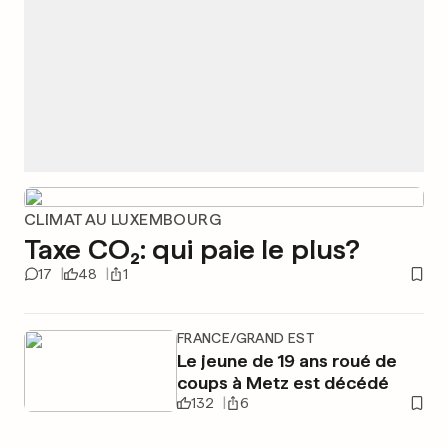
CLIMAT AU LUXEMBOURG
Taxe CO₂: qui paie le plus?
17
48
1
FRANCE/GRAND EST
Le jeune de 19 ans roué de
coups à Metz est décédé
132
6