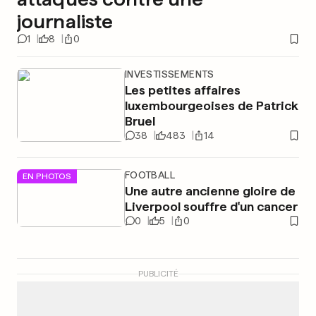
journaliste
1
8
0
INVESTISSEMENTS
Les petites affaires
luxembourgeoises de Patrick
Bruel
38
483
14
FOOTBALL
EN PHOTOS
Une autre ancienne gloire de
Liverpool souffre d'un cancer
0
5
0
PUBLICITÉ