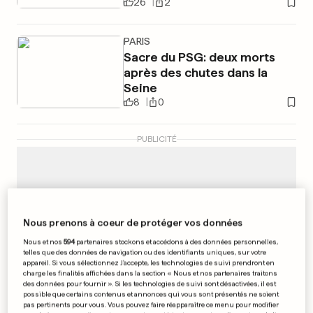
26
2
PARIS
Sacre du PSG: deux morts
après des chutes dans la
Seine
8
0
PUBLICITÉ
Nous prenons à coeur de protéger vos données
Nous et nos
594
partenaires stockons et accédons à des données personnelles,
telles que des données de navigation ou des identifiants uniques, sur votre
appareil. Si vous sélectionnez J'accepte, les technologies de suivi prendront en
charge les finalités affichées dans la section « Nous et nos partenaires traitons
des données pour fournir ». Si les technologies de suivi sont désactivées, il est
possible que certains contenus et annonces qui vous sont présentés ne soient
pas pertinents pour vous. Vous pouvez faire réapparaître ce menu pour modifier