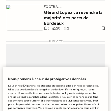
FOOTBALL
Gérard Lopez va revendre la
majorité des parts de
Bordeaux
3
28
2
PUBLICITÉ
Nous prenons à coeur de protéger vos données
Nous et nos
594
partenaires stockons et accédons à des données personnelles,
telles que des données de navigation ou des identifiants uniques, sur votre
appareil. Si vous sélectionnez J'accepte, les technologies de suivi prendront en
charge les finalités affichées dans la section « Nous et nos partenaires traitons
des données pour fournir ». Si les technologies de suivi sont désactivées, il est
possible que certains contenus et annonces qui vous sont présentés ne soient
pas pertinents pour vous. Vous pouvez faire réapparaître ce menu pour modifier