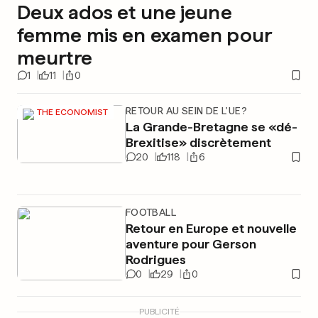
Deux ados et une jeune
femme mis en examen pour
meurtre
1
11
0
RETOUR AU SEIN DE L'UE?
THE ECONOMIST
La Grande-Bretagne se «dé-
Brexitise» discrètement
20
118
6
FOOTBALL
Retour en Europe et nouvelle
aventure pour Gerson
Rodrigues
0
29
0
PUBLICITÉ