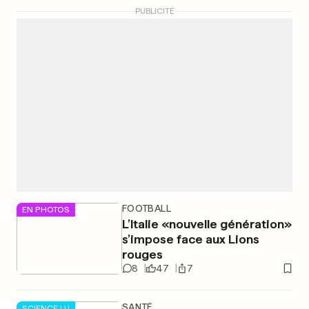
PUBLICITÉ
FOOTBALL
EN PHOTOS
L’Italie «nouvelle génération»
s’impose face aux Lions
rouges
8
47
7
SANTÉ
SCIENCE.LU