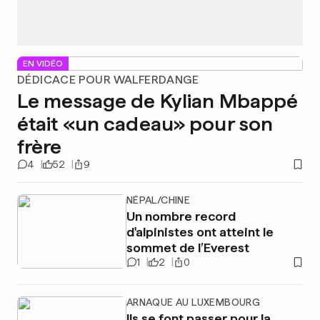
EN VIDÉO
DÉDICACE POUR WALFERDANGE
Le message de Kylian Mbappé
était «un cadeau» pour son
frère
4
52
9
NÉPAL/CHINE
Un nombre record
d'alpinistes ont atteint le
sommet de l’Everest
1
2
0
ARNAQUE AU LUXEMBOURG
Ils se font passer pour la