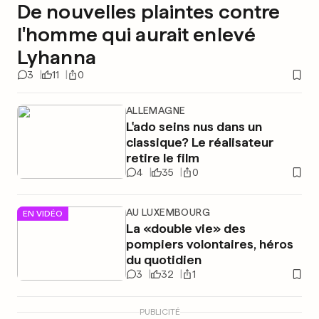
De nouvelles plaintes contre
l'homme qui aurait enlevé
Lyhanna
3
11
0
ALLEMAGNE
L'ado seins nus dans un
classique? Le réalisateur
retire le film
4
35
0
AU LUXEMBOURG
EN VIDÉO
La «double vie» des
pompiers volontaires, héros
du quotidien
3
32
1
PUBLICITÉ