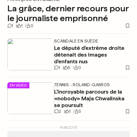
La grâce, dernier recours pour
le journaliste emprisonné
1
1
0
SCANDALE EN SUÈDE
Le député d'extrême droite
détenait des images
d'enfants nus
1
5
0
TENNIS - ROLAND-GARROS
EN VIDÉO
L'incroyable parcours de la
«nobody» Maja Chwalinska
se poursuit
2
1
5
PUBLICITÉ