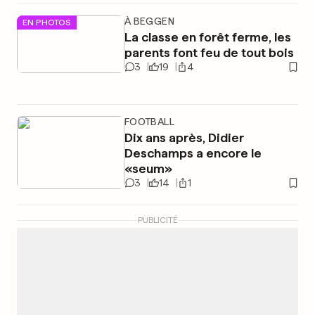
À BEGGEN
EN PHOTOS
La classe en forêt ferme, les
parents font feu de tout bois
3
19
4
FOOTBALL
Dix ans après, Didier
Deschamps a encore le
«seum»
3
14
1
PUBLICITÉ