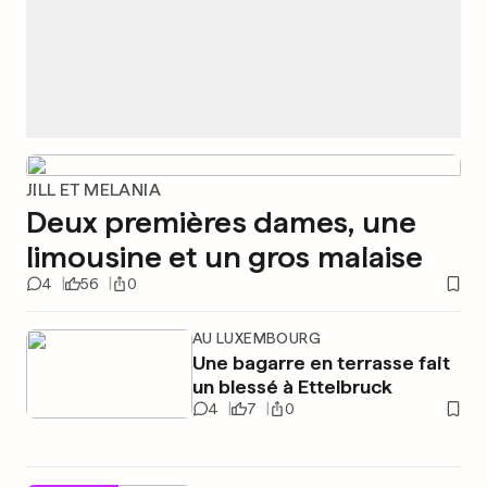
JILL ET MELANIA
Deux premières dames, une
limousine et un gros malaise
4
56
0
AU LUXEMBOURG
Une bagarre en terrasse fait
un blessé à Ettelbruck
4
7
0