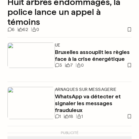
Huit arbres endommagés, la
police lance un appel à
témoins
6
62
0
UE
Bruxelles assouplit les règles
face à la crise énergétique
3
7
0
ARNAQUES SUR MESSAGERIE
WhatsApp va détecter et
signaler les messages
frauduleux
1
18
1
PUBLICITÉ