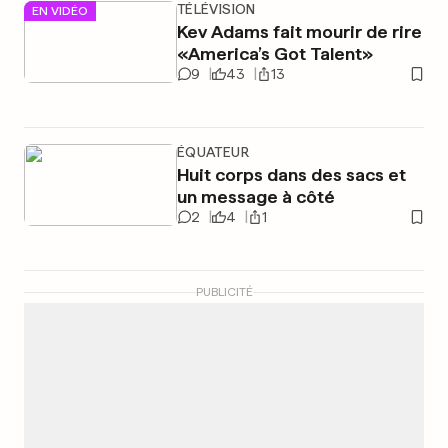
TÉLÉVISION
EN VIDÉO
Kev Adams fait mourir de rire
«America’s Got Talent»
9
43
13
ÉQUATEUR
Huit corps dans des sacs et
un message à côté
2
4
1
PUBLICITÉ