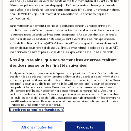
vos choix ou pour retirer votre consentement à tout moment en cliquant sur le lien
Gérer mes préférences en bas de page [ou l'icône flottante en bas à gauche de la
MONTÉNÉGRO
page Web, le cas échéant]. Les choix que vous avez fait aurons un effet sur notre ou
Des militants «ayant un passé
nos Site Web. Pour plus d’informations, reportez-vous à notre politique de
confidentialité.
criminel» refoulés à l'aéroport
Sans votre consentement, il est possible que les contenus rédactionnels et
publicitaires ne s'affichent pas correctement, en particulier les vidéos et contenus
1
16
1
issus des réseaux sociaux. Note pour les appareils Apple: Les droits et les choix
décrits ci-dessous sont distincts et s'ajoutent à votre choix de Transparence du
suivi de l'application Apple (ATT). Votre choix ATT sera respecté indépendamment
des choix que vous ferez ci-dessous. Si vous avez refusé la boîte de dialogue ATT,
MINEUR DE RUMELANGE
vos données ne seront pas suivies dans les applications et sur les sites web.
«Désolé, Luxembourg»:
Nos équipes ainsi que nos partenaires externes, traitent
tempête autour du blason de
des données selon les finalités suivantes :
Rumelange
Analyser activement les caractéristiques de l’appareil pour l’identification. Utiliser
3
20
0
des données de géolocalisation précises. Stocker et/ou accéder à des informations
sur un appareil. Utiliser des données limitées pour sélectionner la publicité. Créer
des profils pour la publicité personnalisée. Utiliser des profils pour sélectionner
des publicités personnalisées. Créer des profils de contenus personnalisés.
TÉLÉVISION
Utiliser des profils pour sélectionner des contenus personnalisés. Mesurer la
performance des publicités. Mesurer la performance des contenus. Comprendre
Le faux prêtre qui a piégé
les publics par le biais de statistiques ou de combinaisons de données provenant
de différentes sources. Développer et améliorer les services. Utiliser des données
«M6» affirme être Dupont de
limitées pour sélectionner le contenu.
Ligonnès
Liste de nos partenaires (fournisseurs)
9
87
5
Afficher toutes les
J'accepte