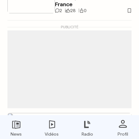
France
2
28
0
PUBLICITÉ
COUPE DU MONDE 2026
Il vend des chocolats... et des
News
Vidéos
Radio
Profil