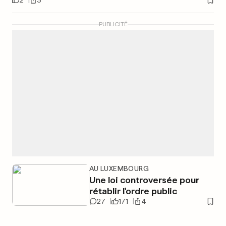
2
3
PUBLICITÉ
AU LUXEMBOURG
Une loi controversée pour
rétablir l'ordre public
27
171
4