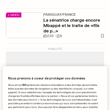
PARAGUAY/FRANCE
+ VIDÉO
La sénatrice charge encore
Mbappé et le traite de «fils
de p...»
239
8
PUBLICITÉ
Nous prenons à coeur de protéger vos données
Nous et nos
594
partenaires stockons et accédons à des données personnelles,
telles que des données de navigation ou des identifiants uniques, sur votre
appareil. Si vous sélectionnez J'accepte, les technologies de suivi prendront en
charge les finalités affichées dans la section « Nous et nos partenaires traitons
des données pour fournir ». Si les technologies de suivi sont désactivées, il est
possible que certains contenus et annonces qui vous sont présentés ne soient
pas pertinents pour vous. Vous pouvez faire réapparaître ce menu pour modifier