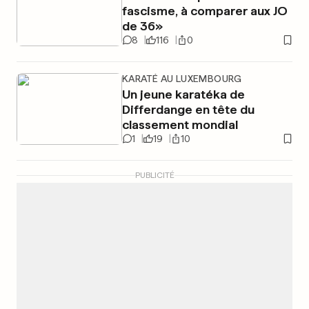
fascisme, à comparer aux JO
de 36»
8
116
0
KARATÉ AU LUXEMBOURG
Un jeune karatéka de
Differdange en tête du
classement mondial
1
19
10
PUBLICITÉ