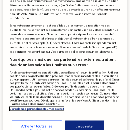
vos choix ou pour retirer votre consentement à tout moment en cliquant sur le lien
Gérer mes préférences en bas de page [ou l'icône flottante en bas à gauche de la
page Web, le cas échéant]. Les choix que vous avez fait aurons un effet sur notre ou
nos Site Web. Pour plus d’informations, reportez-vous à notre politique de
ITALIE
confidentialité.
Une infestation de moustiques
Sans votre consentement, il est possible que les contenus rédactionnels et
publicitaires ne s'affichent pas correctement, en particulier les vidéos et contenus
retarde de 3 heures un vol
issus des réseaux sociaux. Note pour les appareils Apple: Les droits et les choix
décrits ci-dessous sont distincts et s'ajoutent à votre choix de Transparence du
Ryanair
suivi de l'application Apple (ATT). Votre choix ATT sera respecté indépendamment
des choix que vous ferez ci-dessous. Si vous avez refusé la boîte de dialogue ATT,
0
10
3
vos données ne seront pas suivies dans les applications et sur les sites web.
Nos équipes ainsi que nos partenaires externes, traitent
des données selon les finalités suivantes :
ITALIE
Il abandonne à la mort son
Analyser activement les caractéristiques de l’appareil pour l’identification. Utiliser
des données de géolocalisation précises. Stocker et/ou accéder à des informations
ouvrier blessé: il prend 16 ans
sur un appareil. Utiliser des données limitées pour sélectionner la publicité. Créer
des profils pour la publicité personnalisée. Utiliser des profils pour sélectionner
21
0
des publicités personnalisées. Créer des profils de contenus personnalisés.
Utiliser des profils pour sélectionner des contenus personnalisés. Mesurer la
performance des publicités. Mesurer la performance des contenus. Comprendre
les publics par le biais de statistiques ou de combinaisons de données provenant
de différentes sources. Développer et améliorer les services. Utiliser des données
limitées pour sélectionner le contenu.
CHALEUR AU LUXEMBOURG
Liste de nos partenaires (fournisseurs)
Pas de crise suite à la
canicule, mais un Samu social
sera créé
Afficher toutes les
J'accepte