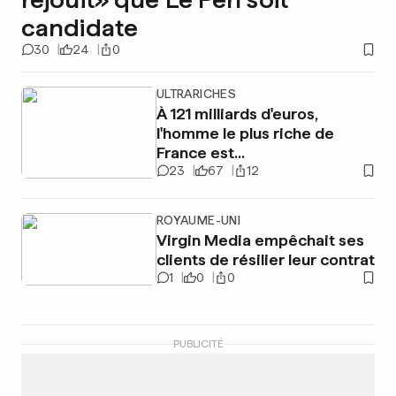
candidate
30
24
0
ULTRARICHES
À 121 milliards d'euros,
l'homme le plus riche de
France est...
23
67
12
ROYAUME-UNI
Virgin Media empêchait ses
clients de résilier leur contrat
1
0
0
PUBLICITÉ