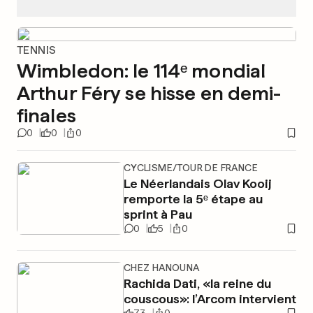
TENNIS
Wimbledon: le 114ᵉ mondial
Arthur Féry se hisse en demi-
finales
0
0
0
CYCLISME/TOUR DE FRANCE
Le Néerlandais Olav Kooij
remporte la 5ᵉ étape au
sprint à Pau
0
5
0
CHEZ HANOUNA
Rachida Dati, «la reine du
couscous»: l’Arcom intervient