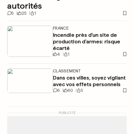
autorités
5
25
1
FRANCE
Incendie près d'un site de
production d’armes: risque
écarté
4
1
CLASSEMENT
Dans ces villes, soyez vigilant
avec vos effets personnels
6
60
5
PUBLICITÉ