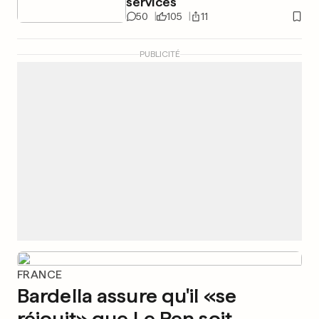
services
50
105
11
PUBLICITÉ
FRANCE
Bardella assure qu'il «se
réjouit» que Le Pen soit