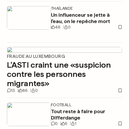
THAÏLANDE
Un influenceur se jette à
l'eau, on le repêche mort
48
0
FRAUDE AU LUXEMBOURG
L'ASTI craint une «suspicion
contre les personnes
migrantes»
13
86
0
FOOTBALL
Tout reste à faire pour
Differdange
0
5
1