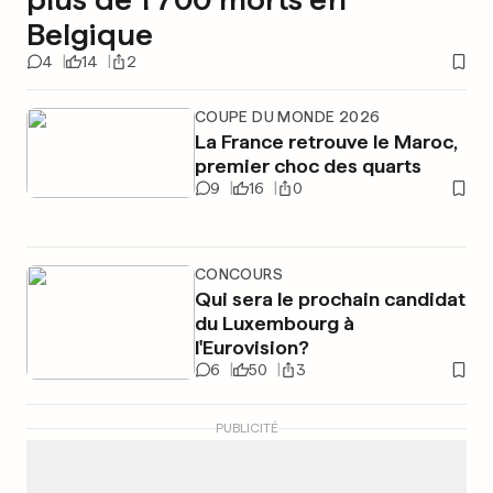
Belgique
4
14
2
COUPE DU MONDE 2026
La France retrouve le Maroc,
premier choc des quarts
9
16
0
CONCOURS
Qui sera le prochain candidat
du Luxembourg à
l'Eurovision?
6
50
3
PUBLICITÉ