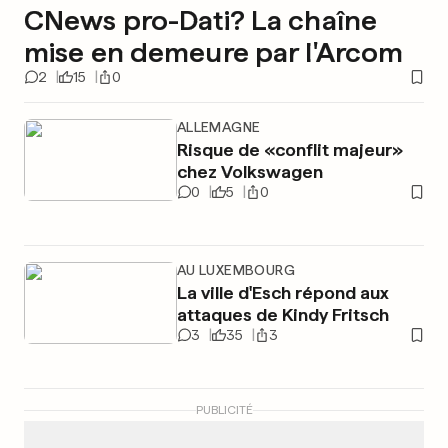
CNews pro-Dati? La chaîne
mise en demeure par l'Arcom
2
15
0
ALLEMAGNE
Risque de «conflit majeur»
chez Volkswagen
0
5
0
AU LUXEMBOURG
La ville d'Esch répond aux
attaques de Kindy Fritsch
3
35
3
PUBLICITÉ