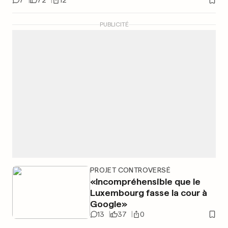
7
72
12
PUBLICITÉ
PROJET CONTROVERSÉ
«Incompréhensible que le
Luxembourg fasse la cour à
Google»
13
37
0