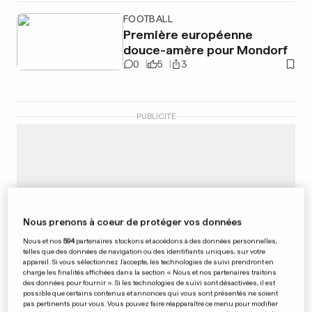
FOOTBALL
Première européenne
douce-amère pour Mondorf
0
5
3
PUBLICITÉ
Nous prenons à coeur de protéger vos données
Nous et nos
594
partenaires stockons et accédons à des données personnelles,
telles que des données de navigation ou des identifiants uniques, sur votre
appareil. Si vous sélectionnez J'accepte, les technologies de suivi prendront en
charge les finalités affichées dans la section « Nous et nos partenaires traitons
des données pour fournir ». Si les technologies de suivi sont désactivées, il est
possible que certains contenus et annonces qui vous sont présentés ne soient
pas pertinents pour vous. Vous pouvez faire réapparaître ce menu pour modifier