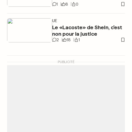
1
8
0
UE
Le «Lacoste» de Shein, c'est
non pour la justice
2
18
1
PUBLICITÉ