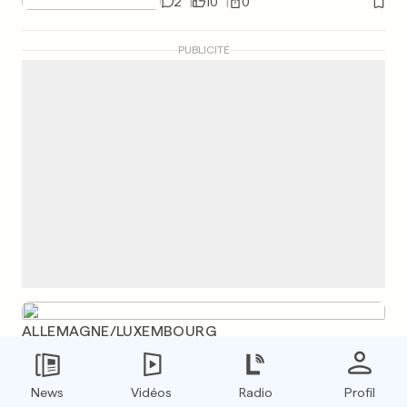
2
10
0
PUBLICITÉ
ALLEMAGNE/LUXEMBOURG
Condamné à dix ans de prison
après avoir tué un contrôleur
News
Vidéos
Radio
Profil