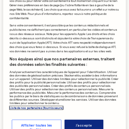
vos choix ou pour retirer votre consentement à tout moment en cliquant sur le lien
Gérer mes préférences en bas de page [ou l'icône flottante en bas à gauche de la
ÉTATS-UNIS
page Web, le cas échéant]. Les choix que vous avez fait aurons un effet sur notre ou
Ils achètent des déchets
nos Site Web. Pour plus d’informations, reportez-vous à notre politique de
confidentialité.
récoltés près du mariage de
Sans votre consentement, il est possible que les contenus rédactionnels et
publicitaires ne s'affichent pas correctement, en particulier les vidéos et contenus
Taylor Swift
issus des réseaux sociaux. Note pour les appareils Apple: Les droits et les choix
décrits ci-dessous sont distincts et s'ajoutent à votre choix de Transparence du
5
20
0
suivi de l'application Apple (ATT). Votre choix ATT sera respecté indépendamment
des choix que vous ferez ci-dessous. Si vous avez refusé la boîte de dialogue ATT,
vos données ne seront pas suivies dans les applications et sur les sites web.
LUXEMBOURG
Nos équipes ainsi que nos partenaires externes, traitent
Plusieurs autoroutes
des données selon les finalités suivantes :
fermées ce week-end
Analyser activement les caractéristiques de l’appareil pour l’identification. Utiliser
4
23
36
des données de géolocalisation précises. Stocker et/ou accéder à des informations
sur un appareil. Utiliser des données limitées pour sélectionner la publicité. Créer
des profils pour la publicité personnalisée. Utiliser des profils pour sélectionner
des publicités personnalisées. Créer des profils de contenus personnalisés.
Utiliser des profils pour sélectionner des contenus personnalisés. Mesurer la
performance des publicités. Mesurer la performance des contenus. Comprendre
les publics par le biais de statistiques ou de combinaisons de données provenant
PARIS
de différentes sources. Développer et améliorer les services. Utiliser des données
limitées pour sélectionner le contenu.
Il aurait découpé sa femme
Liste de nos partenaires (fournisseurs)
et déposé le corps dans un
grand parc
15
0
Afficher toutes les
J'accepte