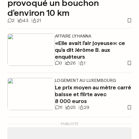
provoqué un bouchon
d'environ 10 km
2
43
21
AFFAIRE LYHANNA
«Elle avait l'air joyeuse»: ce
qu'a dit Jérôme B. aux
enquêteurs
0
26
1
LOGEMENT AU LUXEMBOURG
Le prix moyen au mètre carré
baisse et flirte avec
8 000 euros
11
25
29
PUBLICITÉ