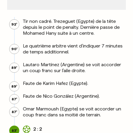
Tir non cadré. Trezeguet (Egypte) de la tête
92'
depuis le point de penalty. Dernière passe de
Mohamed Hany suite à un centre.
Le quatrième arbitre vient d'indiquer 7 minutes
90'
de temps additionnel.
Lautaro Martínez (Argentine) se voit accorder
89'
un coup franc sur l'aile droite.
Faute de Karim Hafez (Egypte).
89'
Faute de Nico González (Argentine).
87'
Omar Marmoush (Egypte) se voit accorder un
87'
coup franc dans sa moitié de terrain.
2 : 2
83'