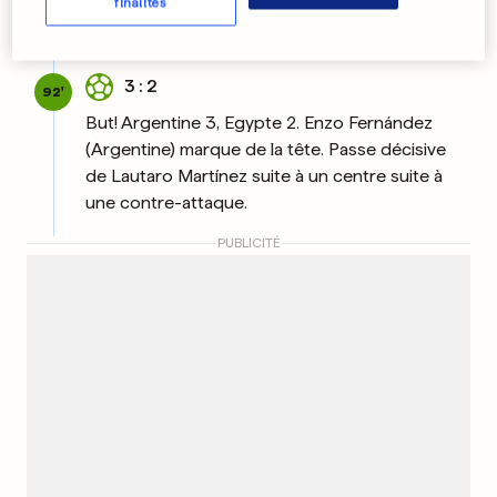
Mostafa Shobeir (Egypte) reçoit un carton
finalités
jaune.
3 : 2
92'
But! Argentine 3, Egypte 2. Enzo Fernández
(Argentine) marque de la tête. Passe décisive
de Lautaro Martínez suite à un centre suite à
une contre-attaque.
PUBLICITÉ