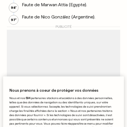
Faute de Marwan Attia (Egypte).
98'
Faute de Nico González (Argentine).
97'
PUBLICITÉ
Nous prenons à coeur de protéger vos données
Nous et nos
594
partenaires stockons et accédons à des données personnelles,
telles que des données de navigation ou des identifiants uniques, sur votre
appareil. Si vous sélectionnez J'accepte, les technologies de suivi prendront en
charge les finalités affichées dans la section « Nous et nos partenaires traitons
Zizo (Egypte) se voit accorder un coup franc
97'
des données pour fournir ». Si les technologies de suivi sont désactivées, il est
dans sa moitié de terrain.
possible que certains contenus et annonces qui vous sont présentés ne soient
pas pertinents pour vous. Vous pouvez faire réapparaître ce menu pour modifier