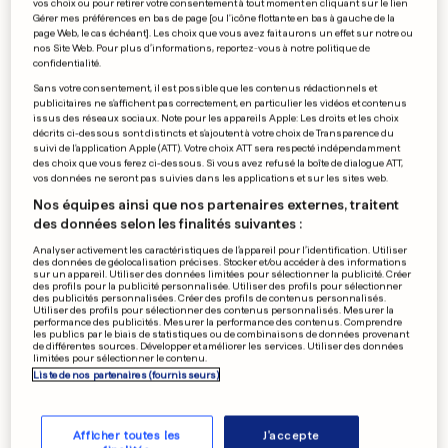
vos choix ou pour retirer votre consentement à tout moment en cliquant sur le lien
Gérer mes préférences en bas de page [ou l'icône flottante en bas à gauche de la
96'
page Web, le cas échéant]. Les choix que vous avez fait aurons un effet sur notre ou
Remplacement, Egypte. Zizo remplace
nos Site Web. Pour plus d’informations, reportez-vous à notre politique de
confidentialité.
Mohanad Lasheen.
Sans votre consentement, il est possible que les contenus rédactionnels et
publicitaires ne s'affichent pas correctement, en particulier les vidéos et contenus
issus des réseaux sociaux. Note pour les appareils Apple: Les droits et les choix
95'
décrits ci-dessous sont distincts et s'ajoutent à votre choix de Transparence du
suivi de l'application Apple (ATT). Votre choix ATT sera respecté indépendamment
Remplacement, Argentine. Nicolás Otamendi
des choix que vous ferez ci-dessous. Si vous avez refusé la boîte de dialogue ATT,
remplace Cristian Romero.
vos données ne seront pas suivies dans les applications et sur les sites web.
Nos équipes ainsi que nos partenaires externes, traitent
des données selon les finalités suivantes :
95'
Analyser activement les caractéristiques de l’appareil pour l’identification. Utiliser
Remplacement, Argentine. Facundo Medina
des données de géolocalisation précises. Stocker et/ou accéder à des informations
sur un appareil. Utiliser des données limitées pour sélectionner la publicité. Créer
remplace Julián Alvarez.
des profils pour la publicité personnalisée. Utiliser des profils pour sélectionner
des publicités personnalisées. Créer des profils de contenus personnalisés.
Utiliser des profils pour sélectionner des contenus personnalisés. Mesurer la
performance des publicités. Mesurer la performance des contenus. Comprendre
les publics par le biais de statistiques ou de combinaisons de données provenant
94'
de différentes sources. Développer et améliorer les services. Utiliser des données
limitées pour sélectionner le contenu.
Hamdi Fathy (Egypte) reçoit un carton jaune.
Liste de nos partenaires (fournisseurs)
93'
Afficher toutes les
J'accepte