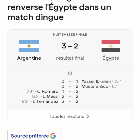
renverse l'Égypte dans un
match dingue
HUITIÈMES DE FINALE
3 – 2
Argentine
résultat final
Égypte
0
–
1
Yasser Ibrahim
-
15
0
–
2
Mostafa Zico
-
67
79
-
C. Romero
1
–
2
83
-
L. Messi
2
–
2
92
-
E. Fernández
3
–
2
Tous les résultats
Source préférée