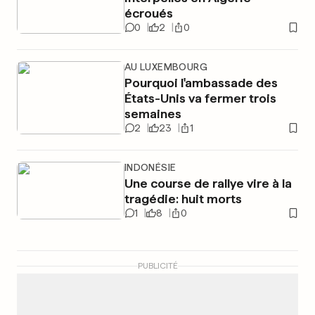
écroués
0
2
0
AU LUXEMBOURG
Pourquoi l'ambassade des
États-Unis va fermer trois
semaines
2
23
1
INDONÉSIE
Une course de rallye vire à la
tragédie: huit morts
1
8
0
PUBLICITÉ