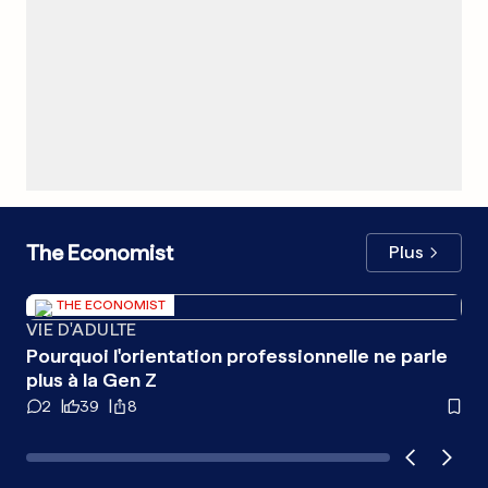
The Economist
Plus
THE ECONOMIST
VIE D'ADULTE
RÉ
Pourquoi l'orientation professionnelle ne parle
Le
plus à la Gen Z
de
2
39
8
1