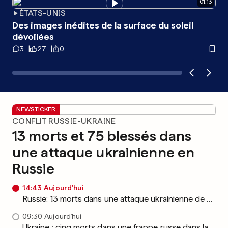
01
:
13
ÉTATS-UNIS
«
Des images inédites de la surface du soleil
La
dévoilées
dû 
3
27
0
1
NEWSTICKER
CONFLIT RUSSIE-UKRAINE
13 morts et 75 blessés dans
une attaque ukrainienne en
Russie
14:43
Aujourd'hui
Russie: 13 morts dans une attaque ukrainienne de drones loin du front
09:30
Aujourd'hui
Ukraine : cinq morts dans une frappe russe dans la région de Kharkiv