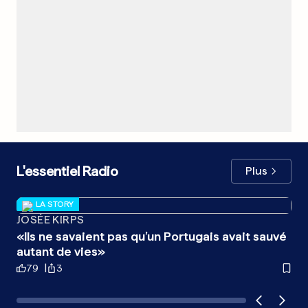
L'essentiel Radio
Plus
LA STORY
JOSÉE KIRPS
EX
«Ils ne savaient pas qu’un Portugais avait sauvé
«L
autant de vies»
de 
79
3
2