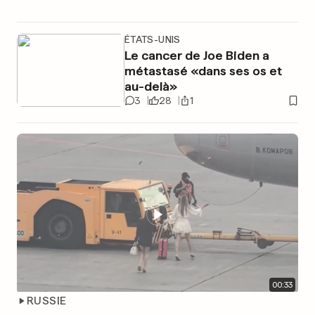
ÉTATS-UNIS
Le cancer de Joe Biden a
métastasé «dans ses os et
au-delà»
3
28
1
00
:
33
RUSSIE