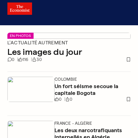
EN PHOTOS
L'ACTUALITÉ AUTREMENT
Les images du jour
0
116
30
COLOMBIE
Un fort séisme secoue la
capitale Bogota
0
0
FRANCE - ALGÉRIE
Les deux narcotrafiquants
interpellés en Algérie