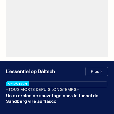
L'essentiel op Däitsch
Plus
OP DÄITSCH
OP
«TOUS MORTS DEPUIS LONGTEMPS»
RÉ
Un exercice de sauvetage dans le tunnel de
La
Sandberg vire au fiasco
po