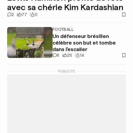
avec sa chérie Kim Kardashian
2
77
0
FOOTBALL
Un défenseur brésilien
célèbre son but et tombe
dans l'escalier
8
25
14
PUBLICITÉ