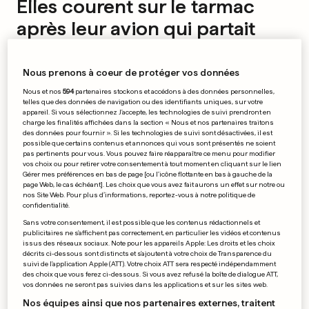
Elles courent sur le tarmac
après leur avion qui partait
déjà
0
11
0
Nous prenons à coeur de protéger vos données
Nous et nos
594
partenaires stockons et accédons à des données personnelles,
AU LUXEMBOURG
telles que des données de navigation ou des identifiants uniques, sur votre
+ DIAPORAMA
appareil. Si vous sélectionnez J'accepte, les technologies de suivi prendront en
Les filles et garçons de café
charge les finalités affichées dans la section « Nous et nos partenaires traitons
ont fait la course ce week-
des données pour fournir ». Si les technologies de suivi sont désactivées, il est
possible que certains contenus et annonces qui vous sont présentés ne soient
end
pas pertinents pour vous. Vous pouvez faire réapparaître ce menu pour modifier
0
1
0
vos choix ou pour retirer votre consentement à tout moment en cliquant sur le lien
Gérer mes préférences en bas de page [ou l'icône flottante en bas à gauche de la
page Web, le cas échéant]. Les choix que vous avez fait aurons un effet sur notre ou
nos Site Web. Pour plus d’informations, reportez-vous à notre politique de
PUBLICITÉ
confidentialité.
Sans votre consentement, il est possible que les contenus rédactionnels et
publicitaires ne s'affichent pas correctement, en particulier les vidéos et contenus
issus des réseaux sociaux. Note pour les appareils Apple: Les droits et les choix
décrits ci-dessous sont distincts et s'ajoutent à votre choix de Transparence du
suivi de l'application Apple (ATT). Votre choix ATT sera respecté indépendamment
des choix que vous ferez ci-dessous. Si vous avez refusé la boîte de dialogue ATT,
vos données ne seront pas suivies dans les applications et sur les sites web.
Nos équipes ainsi que nos partenaires externes, traitent