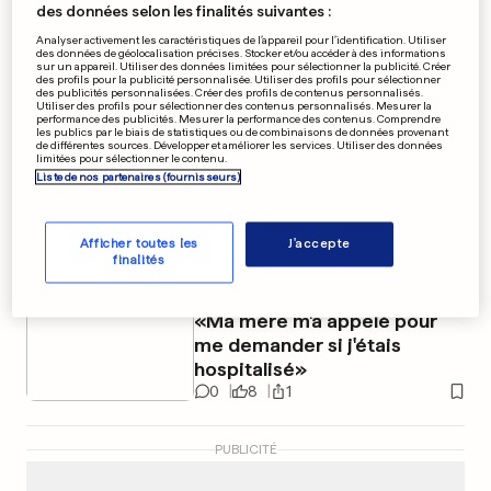
des données selon les finalités suivantes :
Analyser activement les caractéristiques de l’appareil pour l’identification. Utiliser
des données de géolocalisation précises. Stocker et/ou accéder à des informations
sur un appareil. Utiliser des données limitées pour sélectionner la publicité. Créer
des profils pour la publicité personnalisée. Utiliser des profils pour sélectionner
des publicités personnalisées. Créer des profils de contenus personnalisés.
Utiliser des profils pour sélectionner des contenus personnalisés. Mesurer la
performance des publicités. Mesurer la performance des contenus. Comprendre
les publics par le biais de statistiques ou de combinaisons de données provenant
ALASKA
de différentes sources. Développer et améliorer les services. Utiliser des données
limitées pour sélectionner le contenu.
Le yacht de Mark Zuckerberg
Liste de nos partenaires (fournisseurs)
accusé d'avoir ignoré un SOS
0
6
0
Afficher toutes les
J'accepte
finalités
LUC HOLTZ
«Ma mère m'a appelé pour
me demander si j'étais
hospitalisé»
0
8
1
PUBLICITÉ