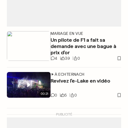
MARIAGE EN VUE
Un pilote de F1 a fait sa
demande avec une bague à
prix d'or
4
39
0
À ECHTERNACH
Revivez l'e-Lake en vidéo
00
:
21
0
5
0
PUBLICITÉ