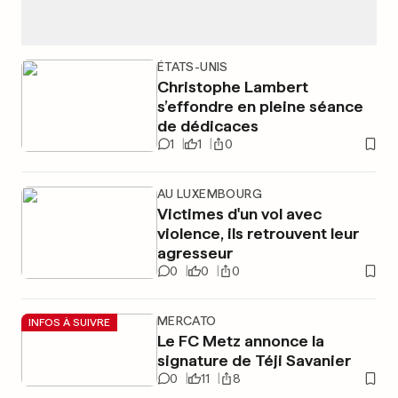
ÉTATS-UNIS
Christophe Lambert
s’effondre en pleine séance
de dédicaces
1
1
0
AU LUXEMBOURG
Victimes d'un vol avec
violence, ils retrouvent leur
agresseur
0
0
0
MERCATO
INFOS À SUIVRE
Le FC Metz annonce la
signature de Téji Savanier
0
11
8