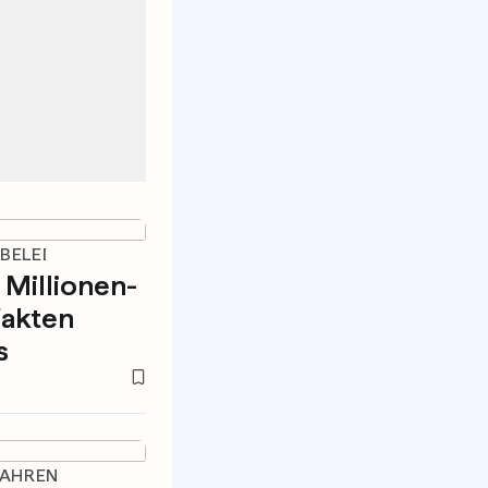
BELEI
Millionen-
fakten
s
JAHREN