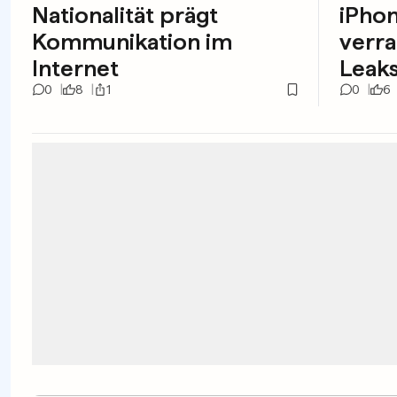
Nationalität prägt
iPhon
Kommunikation im
verra
Internet
Leak
0
8
1
0
6