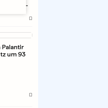
e Phishing-
 Palantir
atz um 93