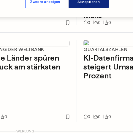
Zwecke anzeigen
Akzeptieren
Eigeninitiativ
Mails
0
0
0
NG DER WELTBANK
QUARTALSZAHLEN
he Länder spüren
KI-Datenfirma
uck am stärksten
steigert Ums
Prozent
0
0
0
0
WERBUNG