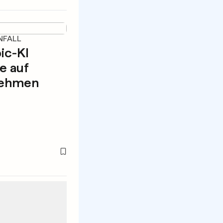
NFALL
ic-KI
e auf
nehmen