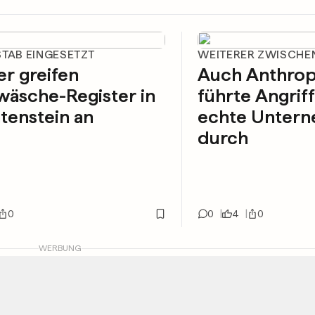
STAB EINGESETZT
WEITERER ZWISCHE
r greifen
Auch Anthrop
äsche-Register in
führte Angriff
tenstein an
echte Unter
durch
0
0
4
0
WERBUNG