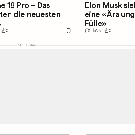
e 18 Pro – Das
Elon Musk sieh
ten die neuesten
eine «Ära ung
s
Fülle»
0
1
8
0
WERBUNG