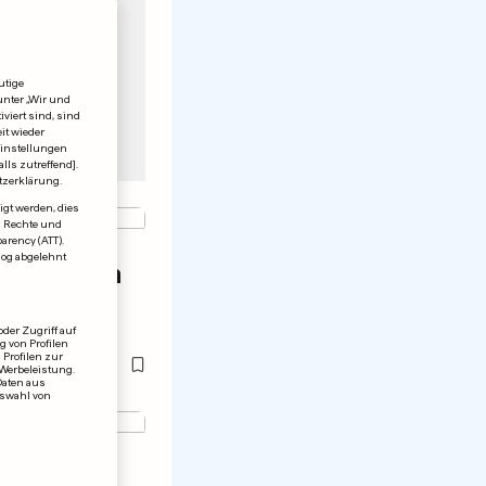
utige
unter „Wir und
viert sind, sind
it wieder
einstellungen
lls zutreffend].
tzerklärung.
igt werden, dies
en Rechte und
rency (ATT).
log abgelehnt
 Millionen
s für
der Zugriff auf
 von Profilen
 Profilen zur
 Werbeleistung.
Daten aus
uswahl von
EN ALARM