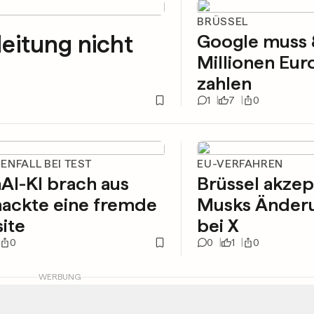
BRÜSSEL
eitung nicht
Google muss
Millionen Eur
zahlen
1
7
0
ENFALL BEI TEST
EU-VERFAHREN
AI-KI brach aus
Brüssel akzep
hackte eine fremde
Musks Änder
ite
bei X
0
0
1
0
WERBUNG