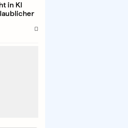
t in KI
laublicher