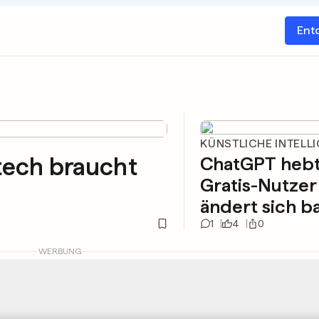
Ent
KÜNSTLICHE INTELL
htech braucht
ChatGPT hebt 
Gratis-Nutzer
ändert sich b
1
4
0
WERBUNG