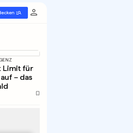
decken
IGENZ
Limit für
 auf – das
ald