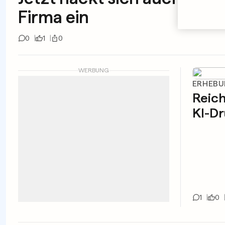
Firma ein
0
1
0
WERBUNG
ERHEBU
Reic
KI-Dr
1
0