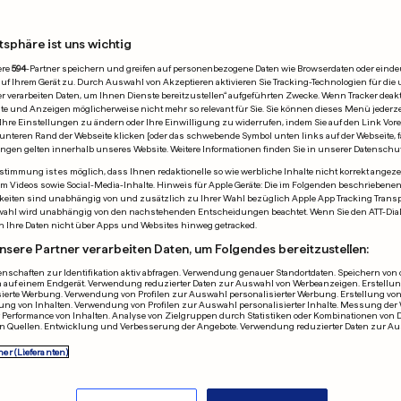
tsphäre ist uns wichtig
ere
594
-Partner speichern und greifen auf personenbezogene Daten wie Browserdaten oder einde
 Ihrem Gerät zu. Durch Auswahl von Akzeptieren aktivieren Sie Tracking-Technologien für die 
r verarbeiten Daten, um Ihnen Dienste bereitzustellen“ aufgeführten Zwecke. Wenn Tracker deakti
e und Anzeigen möglicherweise nicht mehr so relevant für Sie. Sie können dieses Menü jederze
Ihre Einstellungen zu ändern oder Ihre Einwilligung zu widerrufen, indem Sie auf den Link Vor
unteren Rand der Webseite klicken [oder das schwebende Symbol unten links auf der Webseite, fa
ungen gelten innerhalb unseres Website. Weitere Informationen finden Sie in unserer Datenschu
timmung ist es möglich, dass Ihnen redaktionelle so wie werbliche Inhalte nicht korrekt angeze
allem Videos sowie Social-Media-Inhalte. Hinweis für Apple Geräte: Die im Folgenden beschrieben
KONTO ERSTELLT
GERICHTSURTEIL
eiten sind unabhängig von und zusätzlich zu Ihrer Wahl bezüglich Apple App Tracking Transpa
wahl wird unabhängig von den nachstehenden Entscheidungen beachtet. Wenn Sie den ATT-Dia
itätsministerium
Meta soll 567
n Ihre Daten nicht über Apps und Websites hinweg getracked.
et unbefugten
Dollar in Fond
nsere Partner verarbeiten Daten, um Folgendes bereitzustellen:
ff auf mconcept.lu
Kinder zahlen
nschaften zur Identifikation aktiv abfragen. Verwendung genauer Standortdaten. Speichern von o
 auf einem Endgerät. Verwendung reduzierter Daten zur Auswahl von Werbeanzeigen. Erstellung
sierte Werbung. Verwendung von Profilen zur Auswahl personalisierter Werbung. Erstellung von
0
0
4
1
ung von Inhalten. Verwendung von Profilen zur Auswahl personalisierter Inhalte. Messung der
Performance von Inhalten. Analyse von Zielgruppen durch Statistiken oder Kombinationen von 
n Quellen. Entwicklung und Verbesserung der Angebote. Verwendung reduzierter Daten zur A
ner (Lieferanten)
FORSCHER SCHLAG
-KI in andere
KI schickt in