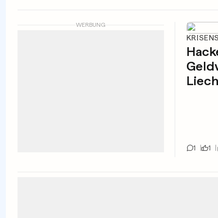
WERBUNG
KRISEN
Hacke
Geldw
Liech
1
1