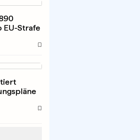
 890
o EU-Strafe
tiert
ungspläne