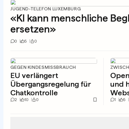
JUGEND-TELEFON LUXEMBURG
«KI kann menschliche Begl
ersetzen»
0
5
0
GEGEN KINDESMISSBRAUCH
ZWISCH
EU verlängert
Open
Übergangsregelung für
und 
Chatkontrolle
Webs
2
10
0
1
5