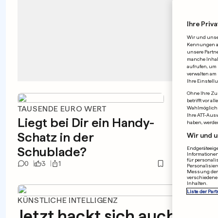
Ihre Priva
Wir und uns
Kennungen auf
unsere Partne
manche Inhalt
aufrufen, um 
verwalten am 
Ihre Einstell
Ohne Ihre Zus
betrifft vor 
TAUSENDE EURO WERT
ADMIN-
Wahlmöglichk
Ihre ATT-Aus
Liegt bei Dir ein Handy-
Mobil
haben, werde
Schatz in der
meld
Wir und u
Schublade?
Zugri
Endgeräteeige
Informationen
für personali
0
3
1
0
1
Personalisier
Messung der 
verschiedene
Inhalten.
Liste der Part
KÜNSTLICHE INTELLIGENZ
Jetzt hackt sich auch Meta