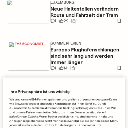
LUXEMBURG
Neue Haltestellen verändern
Route und Fahrzeit der Tram
1
29
1
SOMMERFERIEN
THE ECONOMIST
Europas Flughafenschlangen
sind sehr lang und werden
immer länger
1
14
1
WERBUNG
Ihre Privatsphäre ist uns wichtig
Wir und unsere
594
-Partner speichern und greifen auf personenbezogene Daten
wie Browserdaten oder eindeutige Kennungen auf Ihrem Gerät zu. Durch
Auswahl von Akzeptieren aktivieren Sie Tracking-Technologien für die unter „Wir
und unsere Partner verarbeiten Daten, um Ihnen Dienste bereitzustellen“
aufgeführten Zwecke. Wenn Tracker deaktiviert sind, sind manche Inhalte und
Anzeigen möglicherweise nicht mehr so relevant für Sie. Sie können dieses Menü
jederzeit wieder aufrufen, um Ihre Einstellungen zu ändern oder Ihre