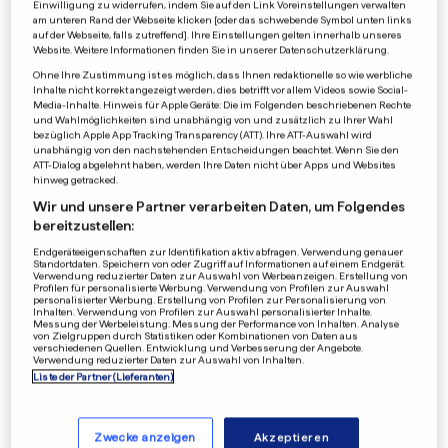
Einwilligung zu widerrufen, indem Sie auf den Link Voreinstellungen verwalten
am unteren Rand der Webseite klicken [oder das schwebende Symbol unten links
auf der Webseite, falls zutreffend]. Ihre Einstellungen gelten innerhalb unseres
Website. Weitere Informationen finden Sie in unserer Datenschutzerklärung.
Ohne Ihre Zustimmung ist es möglich, dass Ihnen redaktionelle so wie werbliche
Inhalte nicht korrekt angezeigt werden, dies betrifft vor allem Videos sowie Social-
Media-Inhalte. Hinweis für Apple Geräte: Die im Folgenden beschriebenen Rechte
und Wahlmöglichkeiten sind unabhängig von und zusätzlich zu Ihrer Wahl
bezüglich Apple App Tracking Transparency (ATT). Ihre ATT-Auswahl wird
10.000 TICKETS VERKAUFT
unabhängig von den nachstehenden Entscheidungen beachtet. Wenn Sie den
ATT-Dialog abgelehnt haben, werden Ihre Daten nicht über Apps und Websites
Erster Personenzug fährt in
hinweg getracked.
den Emiraten
Wir und unsere Partner verarbeiten Daten, um Folgendes
bereitzustellen:
0
1
0
Endgeräteeigenschaften zur Identifikation aktiv abfragen. Verwendung genauer
Standortdaten. Speichern von oder Zugriff auf Informationen auf einem Endgerät.
Verwendung reduzierter Daten zur Auswahl von Werbeanzeigen. Erstellung von
HITZEWELLE
Profilen für personalisierte Werbung. Verwendung von Profilen zur Auswahl
personalisierter Werbung. Erstellung von Profilen zur Personalisierung von
Auf diese Dinge müssen
Inhalten. Verwendung von Profilen zur Auswahl personalisierter Inhalte.
Messung der Werbeleistung. Messung der Performance von Inhalten. Analyse
Autofahrer jetzt besonders
von Zielgruppen durch Statistiken oder Kombinationen von Daten aus
verschiedenen Quellen. Entwicklung und Verbesserung der Angebote.
achten
Verwendung reduzierter Daten zur Auswahl von Inhalten.
2
0
0
Liste der Partner (Lieferanten)
WERBUNG
Zwecke anzeigen
Akzeptieren