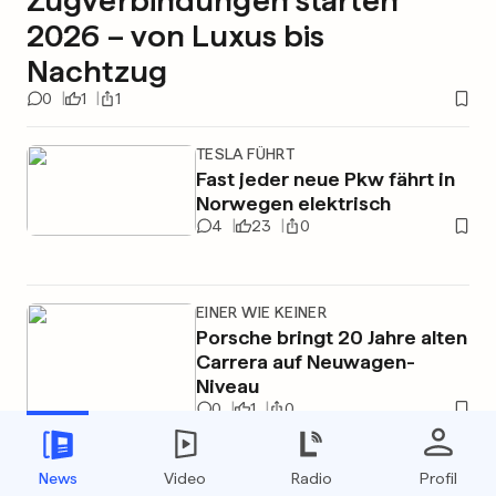
Zugverbindungen starten
2026 – von Luxus bis
Nachtzug
0
1
1
TESLA FÜHRT
Fast jeder neue Pkw fährt in
Norwegen elektrisch
4
23
0
EINER WIE KEINER
Porsche bringt 20 Jahre alten
Carrera auf Neuwagen-
Niveau
0
1
0
ALLE ZÜGE
News
Video
Radio
Profil
Eurostar stoppt Fahrten nach