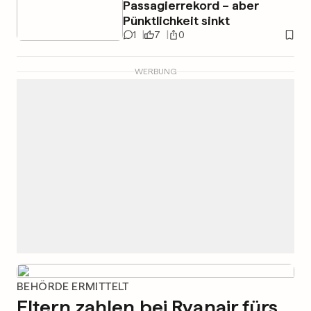
Passagierrekord – aber
Pünktlichkeit sinkt
1
7
0
WERBUNG
BEHÖRDE ERMITTELT
Eltern zahlen bei Ryanair fürs