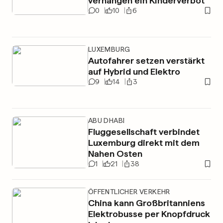
verhängen ein Kinderverbot
0
10
6
LUXEMBURG
Autofahrer setzen verstärkt
auf Hybrid und Elektro
9
14
3
ABU DHABI
Fluggesellschaft verbindet
Luxemburg direkt mit dem
Nahen Osten
1
21
38
ÖFFENTLICHER VERKEHR
China kann Großbritanniens
Elektrobusse per Knopfdruck