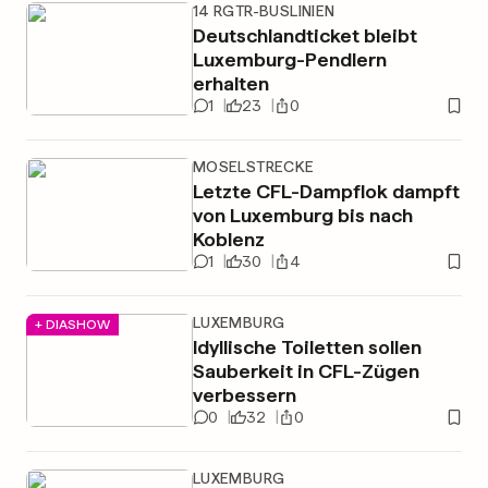
14 RGTR-BUSLINIEN
Deutschlandticket bleibt
Luxemburg-Pendlern
erhalten
1
23
0
MOSELSTRECKE
Letzte CFL-Dampflok dampft
von Luxemburg bis nach
Koblenz
1
30
4
LUXEMBURG
+ DIASHOW
Idyllische Toiletten sollen
Sauberkeit in CFL-Zügen
verbessern
0
32
0
LUXEMBURG