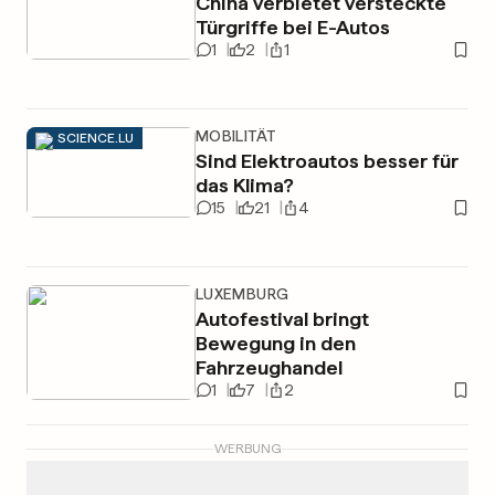
China verbietet versteckte
Türgriffe bei E-Autos
1
2
1
MOBILITÄT
SCIENCE.LU
Sind Elektroautos besser für
das Klima?
15
21
4
LUXEMBURG
Autofestival bringt
Bewegung in den
Fahrzeughandel
1
7
2
WERBUNG