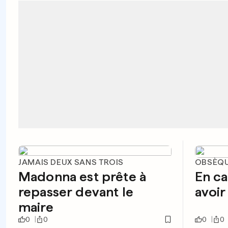
JAMAIS DEUX SANS TROIS
OBSÈQU
Madonna est prête à
En c
repasser devant le
avoir
maire
0
0
0
0