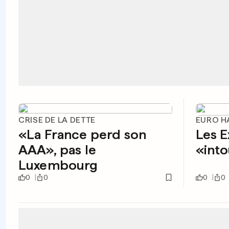
CRISE DE LA DETTE
EURO H
«La France perd son
Les E
AAA», pas le
«int
Luxembourg
0
0
0
0