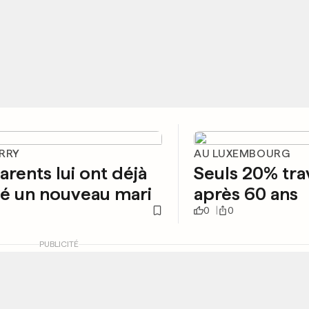
ERRY
AU LUXEMBOURG
arents lui ont déjà
Seuls 20% trav
é un nouveau mari
après 60 ans
0
0
PUBLICITÉ