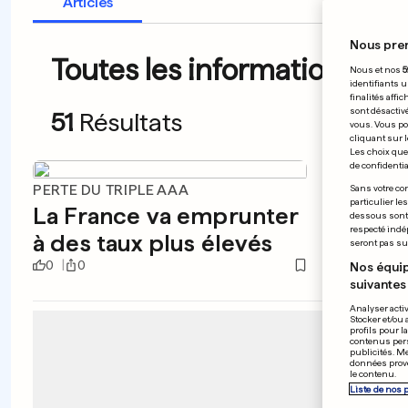
Articles
Nous pre
Toutes les informations du 
Nous et nos
5
identifiants u
finalités affi
sont désactiv
51
Résultats
vous. Vous po
cliquant sur l
Les choix que 
de confidential
PERTE DU TRIPLE AAA
À LA P
Sans votre con
particulier le
La France va emprunter
Nouve
dessous sont d
respecté indé
à des taux plus élevés
gazo
seront pas sui
0
0
0
0
Nos équip
suivantes 
Analyser activ
Stocker et/ou 
profils pour l
contenus pers
publicités. M
données prove
le contenu.
Liste de nos 