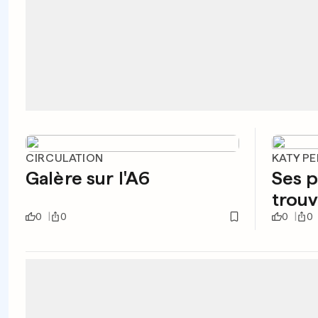
CIRCULATION
KATY P
Galère sur l'A6
Ses p
trouv
0
0
0
0