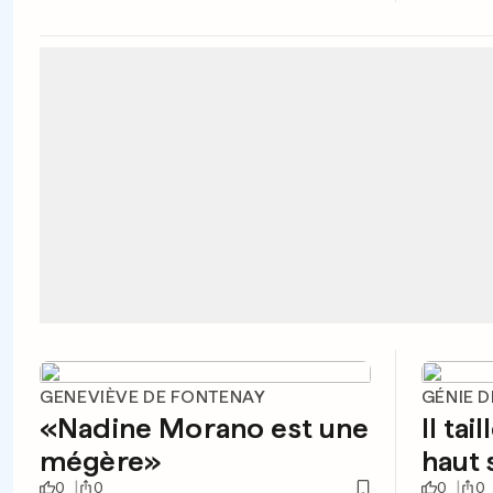
GENEVIÈVE DE FONTENAY
GÉNIE 
«Nadine Morano est une
Il ta
mégère»
haut 
0
0
0
0