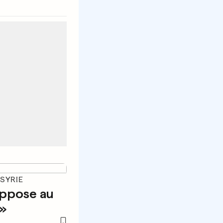
 SYRIE
oppose au
»