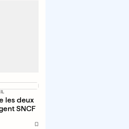
IL
e les deux
agent SNCF