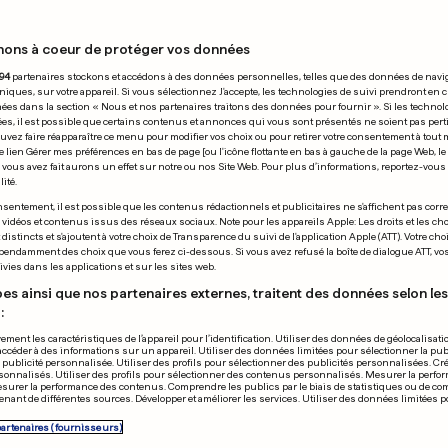
nons à coeur de protéger vos données
13.01.2012
94
partenaires stockons et accédons à des données personnelles, telles que des données de navi
niques, sur votre appareil. Si vous sélectionnez J'accepte, les technologies de suivi prendront en 
chées dans la section « Nous et nos partenaires traitons des données pour fournir ». Si les technol
ées, il est possible que certains contenus et annonces qui vous sont présentés ne soient pas per
uvez faire réapparaître ce menu pour modifier vos choix ou pour retirer votre consentement à tou
e lien Gérer mes préférences en bas de page [ou l'icône flottante en bas à gauche de la page Web, le
vous avez fait aurons un effet sur notre ou nos Site Web. Pour plus d’informations, reportez-vous 
ité.
OMPE
LANCERS-FRANCS
sentement, il est possible que les contenus rédactionnels et publicitaires ne s'affichent pas corr
s vidéos et contenus issus des réseaux sociaux. Note pour les appareils Apple: Les droits et les choi
lle hausse du
Dwight Howard
istincts et s'ajoutent à votre choix de Transparence du suivi de l'application Apple (ATT). Votre cho
pendamment des choix que vous ferez ci-dessous. Si vous avez refusé la boîte de dialogue ATT, v
le
record de 19
vies dans les applications et sur les sites web.
0
0
es ainsi que nos partenaires externes, traitent des données selon les 
:
PUBLICITÉ
ement les caractéristiques de l’appareil pour l’identification. Utiliser des données de géolocalisati
accéder à des informations sur un appareil. Utiliser des données limitées pour sélectionner la publ
a publicité personnalisée. Utiliser des profils pour sélectionner des publicités personnalisées. Cré
onnalisés. Utiliser des profils pour sélectionner des contenus personnalisés. Mesurer la perfo
esurer la performance des contenus. Comprendre les publics par le biais de statistiques ou de c
nant de différentes sources. Développer et améliorer les services. Utiliser des données limitées 
partenaires (fournisseurs)