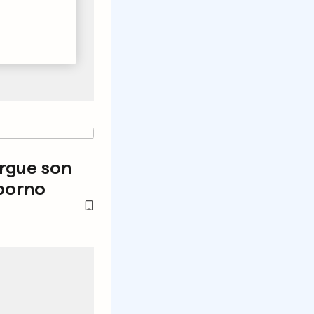
argue son
 porno