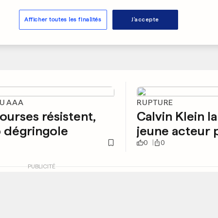
Afficher toutes les finalités
J'accepte
DU AAA
RUPTURE
ourses résistent,
Calvin Klein l
o dégringole
jeune acteur
0
0
PUBLICITÉ