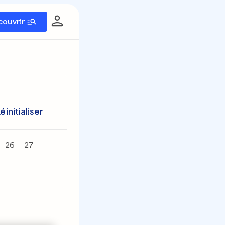
couvrir
éinitialiser
26
27