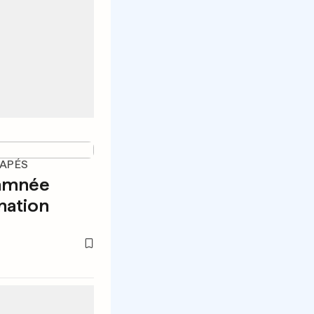
APÉS
damnée
nation