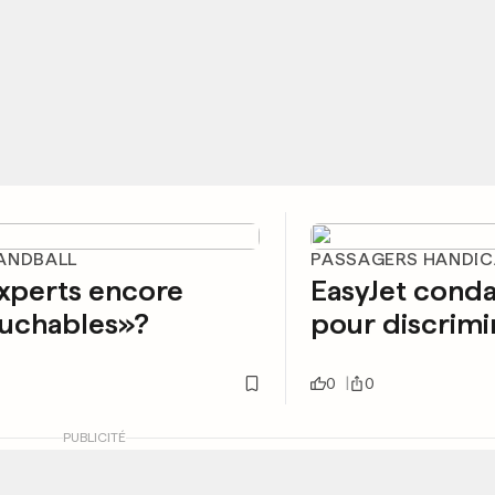
ANDBALL
PASSAGERS HANDIC
xperts encore
EasyJet con
ouchables»?
pour discrimi
0
0
PUBLICITÉ