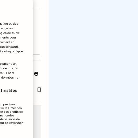
gation ou des
charge les
ogies de suivi
tinents pour
t moment en
 cas échéant].
à notre politique
ectement, en
x décrits ci-
 balaie le
ix ATT sera
os données ne
62
finalités
on précises.
icité. Créer des
er des profils de
rmance des
ombinaisons de
pour sélectionner