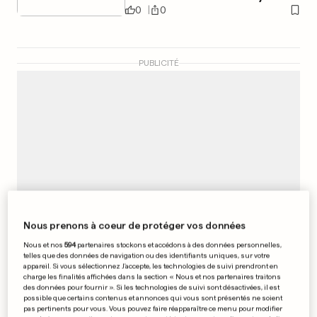
0
0
PUBLICITÉ
Nous prenons à coeur de protéger vos données
Nous et nos
594
partenaires stockons et accédons à des données personnelles,
telles que des données de navigation ou des identifiants uniques, sur votre
appareil. Si vous sélectionnez J'accepte, les technologies de suivi prendront en
charge les finalités affichées dans la section « Nous et nos partenaires traitons
500 SIGNATURES
des données pour fournir ». Si les technologies de suivi sont désactivées, il est
«Les Le Pen nous font le coup
possible que certains contenus et annonces qui vous sont présentés ne soient
pas pertinents pour vous. Vous pouvez faire réapparaître ce menu pour modifier