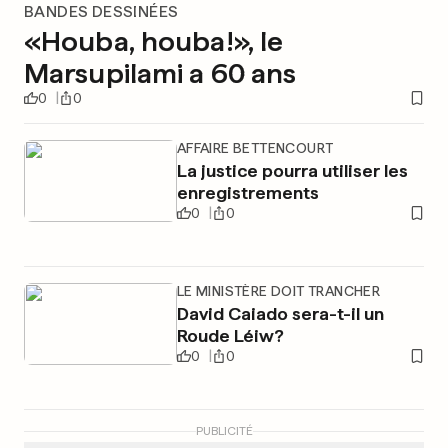
BANDES DESSINÉES
«Houba, houba!», le
Marsupilami a 60 ans
0
0
AFFAIRE BETTENCOURT
La justice pourra utiliser les
enregistrements
0
0
LE MINISTÈRE DOIT TRANCHER
David Caiado sera-t-il un
Roude Léiw?
0
0
PUBLICITÉ