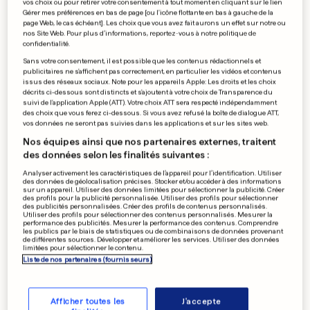
à chaque fois»
vos choix ou pour retirer votre consentement à tout moment en cliquant sur le lien
Gérer mes préférences en bas de page [ou l'icône flottante en bas à gauche de la
page Web, le cas échéant]. Les choix que vous avez fait aurons un effet sur notre ou
0
0
nos Site Web. Pour plus d’informations, reportez-vous à notre politique de
confidentialité.
CPI- LIBYE
Sans votre consentement, il est possible que les contenus rédactionnels et
publicitaires ne s'affichent pas correctement, en particulier les vidéos et contenus
Elle saoule ses élèves pour
issus des réseaux sociaux. Note pour les appareils Apple: Les droits et les choix
coucher avec
décrits ci-dessous sont distincts et s'ajoutent à votre choix de Transparence du
suivi de l'application Apple (ATT). Votre choix ATT sera respecté indépendamment
0
0
des choix que vous ferez ci-dessous. Si vous avez refusé la boîte de dialogue ATT,
vos données ne seront pas suivies dans les applications et sur les sites web.
Nos équipes ainsi que nos partenaires externes, traitent
des données selon les finalités suivantes :
LOGEMENTS RARES ET CHERS
Le pacte logement se
Analyser activement les caractéristiques de l’appareil pour l’identification. Utiliser
des données de géolocalisation précises. Stocker et/ou accéder à des informations
développe
sur un appareil. Utiliser des données limitées pour sélectionner la publicité. Créer
des profils pour la publicité personnalisée. Utiliser des profils pour sélectionner
0
0
des publicités personnalisées. Créer des profils de contenus personnalisés.
Utiliser des profils pour sélectionner des contenus personnalisés. Mesurer la
performance des publicités. Mesurer la performance des contenus. Comprendre
les publics par le biais de statistiques ou de combinaisons de données provenant
de différentes sources. Développer et améliorer les services. Utiliser des données
limitées pour sélectionner le contenu.
PUBLICITÉ
Liste de nos partenaires (fournisseurs)
Afficher toutes les
J'accepte