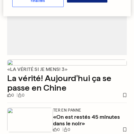
finalités
«LA VÉRITÉ SI JE MENS! 3»
La vérité! Aujourd'hui ça se
passe en Chine
0
0
TER EN PANNE
«On est restés 45 minutes
dans le noir»
0
0