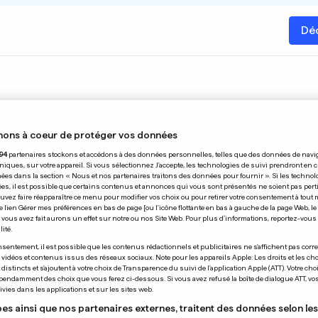
Dé
nons à coeur de protéger vos données
94
partenaires stockons et accédons à des données personnelles, telles que des données de navi
R
niques, sur votre appareil. Si vous sélectionnez J'accepte, les technologies de suivi prendront en 
chées dans la section « Nous et nos partenaires traitons des données pour fournir ». Si les technol
ées, il est possible que certains contenus et annonces qui vous sont présentés ne soient pas per
uvez faire réapparaître ce menu pour modifier vos choix ou pour retirer votre consentement à tou
11
12
13
14
15
16
17
18
19
20
21
22
e lien Gérer mes préférences en bas de page [ou l'icône flottante en bas à gauche de la page Web, le
vous avez fait aurons un effet sur notre ou nos Site Web. Pour plus d’informations, reportez-vous 
ité.
sentement, il est possible que les contenus rédactionnels et publicitaires ne s'affichent pas corr
s vidéos et contenus issus des réseaux sociaux. Note pour les appareils Apple: Les droits et les choi
istincts et s'ajoutent à votre choix de Transparence du suivi de l'application Apple (ATT). Votre cho
pendamment des choix que vous ferez ci-dessous. Si vous avez refusé la boîte de dialogue ATT, v
vies dans les applications et sur les sites web.
es ainsi que nos partenaires externes, traitent des données selon les 