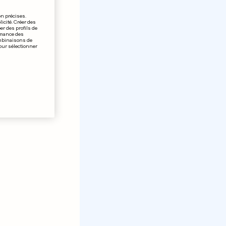
on précises.
icité. Créer des
er des profils de
rmance des
ombinaisons de
pour sélectionner