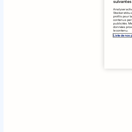
suivantes 
Analyser activ
Stocker et/ou 
profils pour l
contenus pers
publicités. M
données prove
le contenu.
Liste de nos 