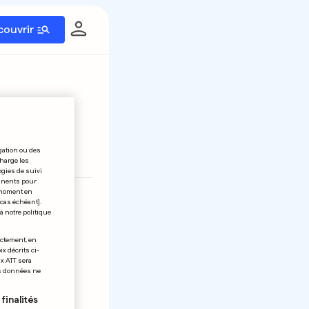
couvrir
gation ou des
éinitialiser
charge les
ogies de suivi
tinents pour
t moment en
23
24
 cas échéant].
à notre politique
ectement, en
x décrits ci-
ix ATT sera
os données ne
finalités