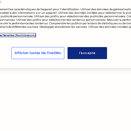
:
ement les caractéristiques de l’appareil pour l’identification. Utiliser des données de géolocalisati
accéder à des informations sur un appareil. Utiliser des données limitées pour sélectionner la publ
a publicité personnalisée. Utiliser des profils pour sélectionner des publicités personnalisées. Cré
onnalisés. Utiliser des profils pour sélectionner des contenus personnalisés. Mesurer la perfo
esurer la performance des contenus. Comprendre les publics par le biais de statistiques ou de c
nant de différentes sources. Développer et améliorer les services. Utiliser des données limitées 
partenaires (fournisseurs)
Afficher toutes les finalités
J'accepte