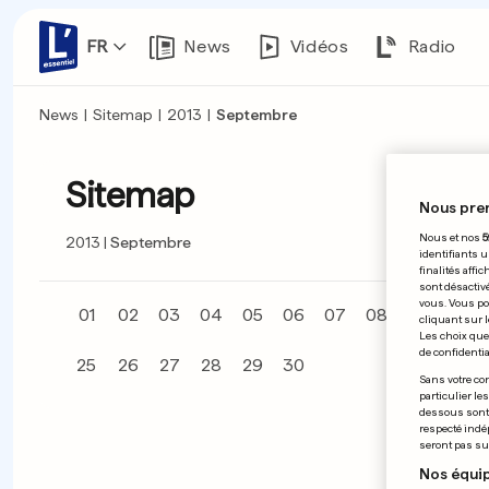
FR
News
Vidéos
Radio
News
|
Sitemap
|
2013
|
Septembre
Sitemap
Nous pre
Nous et nos
5
2013
Septembre
identifiants u
finalités affi
sont désactiv
vous. Vous po
01
02
03
04
05
06
07
08
09
10
cliquant sur l
Les choix que 
de confidential
25
26
27
28
29
30
Sans votre con
particulier le
dessous sont d
respecté indé
seront pas sui
Nos équip