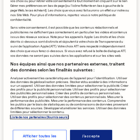
vos choix ou pour retirer votre consentement à tout moment en cliquant sur le lien
Un «smartphone» de 60
Gérer mes préférences en bas de page [ou l'icône flottante en bas à gauche de la
page Web, le cas échéant]. Les choix que vous avez fait aurons un effet sur notre ou
pouces dans le salon
nos Site Web. Pour plus d’informations, reportez-vous à notre politique de
confidentialité.
0
0
Sans votre consentement, il est possible que les contenus rédactionnels et
publicitaires ne s'affichent pas correctement, en particulier les vidéos et contenus
issus des réseaux sociaux. Note pour les appareils Apple: Les droits et les choix
DISPARITION DE MADDIE
décrits ci-dessous sont distincts et s'ajoutent à votre choix de Transparence du
suivi de l'application Apple (ATT). Votre choix ATT sera respecté indépendamment
Kate McCann aurait envisagé
des choix que vous ferez ci-dessous. Si vous avez refusé la boîte de dialogue ATT,
de se suicider
vos données ne seront pas suivies dans les applications et sur les sites web.
0
0
Nos équipes ainsi que nos partenaires externes, traitent
des données selon les finalités suivantes :
Analyser activement les caractéristiques de l’appareil pour l’identification. Utiliser
des données de géolocalisation précises. Stocker et/ou accéder à des informations
sur un appareil. Utiliser des données limitées pour sélectionner la publicité. Créer
RECORD DU MONDE
des profils pour la publicité personnalisée. Utiliser des profils pour sélectionner
Un Néerlandais devient le
des publicités personnalisées. Créer des profils de contenus personnalisés.
Utiliser des profils pour sélectionner des contenus personnalisés. Mesurer la
cycliste le plus rapide
performance des publicités. Mesurer la performance des contenus. Comprendre
les publics par le biais de statistiques ou de combinaisons de données provenant
0
0
de différentes sources. Développer et améliorer les services. Utiliser des données
limitées pour sélectionner le contenu.
Liste de nos partenaires (fournisseurs)
PUBLICITÉ
Afficher toutes les
J'accepte