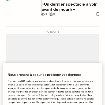
«Un dernier spectacle à voir
avant de mourir»
0
0
PUBLICITÉ
Nous prenons à coeur de protéger vos données
Nous et nos
594
partenaires stockons et accédons à des données personnelles,
telles que des données de navigation ou des identifiants uniques, sur votre
appareil. Si vous sélectionnez J'accepte, les technologies de suivi prendront en
charge les finalités affichées dans la section « Nous et nos partenaires traitons
des données pour fournir ». Si les technologies de suivi sont désactivées, il est
possible que certains contenus et annonces qui vous sont présentés ne soient
pas pertinents pour vous. Vous pouvez faire réapparaître ce menu pour modifier
TABLECONNECT