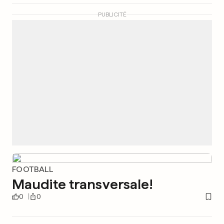
PUBLICITÉ
FOOTBALL
Maudite transversale!
0
0