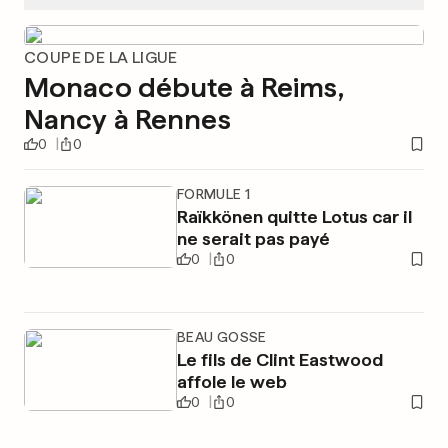
COUPE DE LA LIGUE
Monaco débute à Reims,
Nancy à Rennes
0
0
FORMULE 1
Raïkkönen quitte Lotus car il
ne serait pas payé
0
0
BEAU GOSSE
Le fils de Clint Eastwood
affole le web
0
0