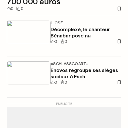
700 000 euros
0
0
IL OSE
Décomplexé, le chanteur
Bénabar pose nu
0
0
«SCHLASSGOART»
Enovos regroupe ses sièges
sociaux à Esch
0
0
PUBLICITÉ