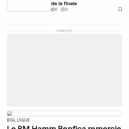
de la finale
0
0
PUBLICITÉ
BGL LIGUE
Le RM Hamm Benfica remercie