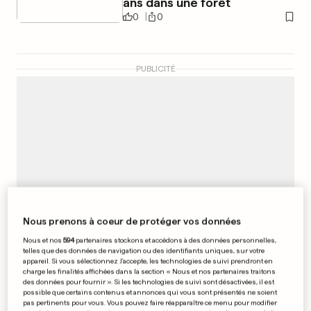
ans dans une forêt
0
0
PUBLICITÉ
Nous prenons à coeur de protéger vos données
Nous et nos
594
partenaires stockons et accédons à des données personnelles,
telles que des données de navigation ou des identifiants uniques, sur votre
appareil. Si vous sélectionnez J'accepte, les technologies de suivi prendront en
charge les finalités affichées dans la section « Nous et nos partenaires traitons
DISSOLUTION
des données pour fournir ». Si les technologies de suivi sont désactivées, il est
possible que certains contenus et annonces qui vous sont présentés ne soient
La branche belge des Femen
pas pertinents pour vous. Vous pouvez faire réapparaître ce menu pour modifier