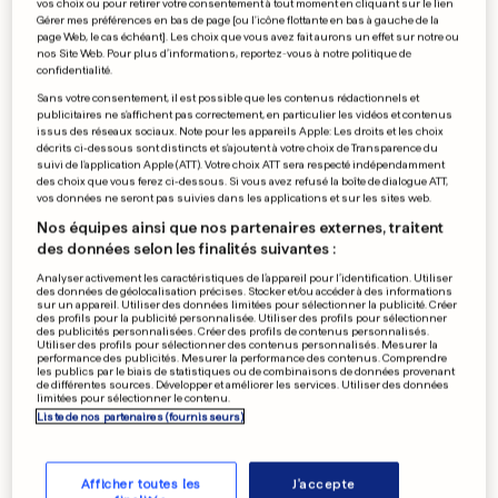
vos choix ou pour retirer votre consentement à tout moment en cliquant sur le lien
disparait
Gérer mes préférences en bas de page [ou l'icône flottante en bas à gauche de la
page Web, le cas échéant]. Les choix que vous avez fait aurons un effet sur notre ou
0
0
nos Site Web. Pour plus d’informations, reportez-vous à notre politique de
confidentialité.
Sans votre consentement, il est possible que les contenus rédactionnels et
SAN FRANCISCO
publicitaires ne s'affichent pas correctement, en particulier les vidéos et contenus
Apple lève le voile sur
issus des réseaux sociaux. Note pour les appareils Apple: Les droits et les choix
décrits ci-dessous sont distincts et s'ajoutent à votre choix de Transparence du
l'iPhone 5C et 5S
suivi de l'application Apple (ATT). Votre choix ATT sera respecté indépendamment
0
0
des choix que vous ferez ci-dessous. Si vous avez refusé la boîte de dialogue ATT,
vos données ne seront pas suivies dans les applications et sur les sites web.
Nos équipes ainsi que nos partenaires externes, traitent
des données selon les finalités suivantes :
NOUVEAU CONTRAT
Analyser activement les caractéristiques de l’appareil pour l’identification. Utiliser
SES développe l'accès à
des données de géolocalisation précises. Stocker et/ou accéder à des informations
sur un appareil. Utiliser des données limitées pour sélectionner la publicité. Créer
Internet en vol
des profils pour la publicité personnalisée. Utiliser des profils pour sélectionner
des publicités personnalisées. Créer des profils de contenus personnalisés.
0
0
Utiliser des profils pour sélectionner des contenus personnalisés. Mesurer la
performance des publicités. Mesurer la performance des contenus. Comprendre
les publics par le biais de statistiques ou de combinaisons de données provenant
de différentes sources. Développer et améliorer les services. Utiliser des données
limitées pour sélectionner le contenu.
Liste de nos partenaires (fournisseurs)
PUBLICITÉ
Afficher toutes les
J'accepte