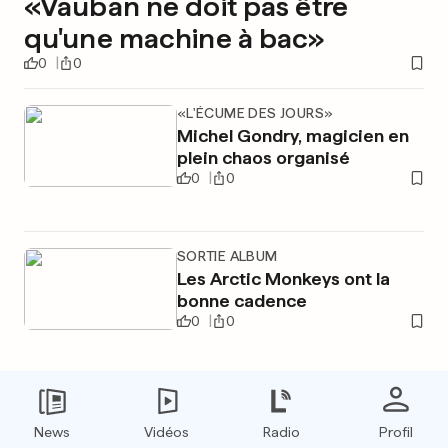
«Vauban ne doit pas être
qu'une machine à bac»
0
0
«L'ÉCUME DES JOURS»
Michel Gondry, magicien en
plein chaos organisé
0
0
SORTIE ALBUM
Les Arctic Monkeys ont la
bonne cadence
0
0
PUBLICITÉ
News
Vidéos
Radio
Profil