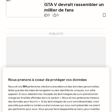
GTA V devrait rassembler un
millier de fans
0
0
PUBLICITÉ
Nous prenons à coeur de protéger vos données
Nous et nos
594
partenaires stockons et accédons à des données personnelles,
telles que des données de navigation ou des identifiants uniques, sur votre
appareil. Si vous sélectionnez J'accepte, les technologies de suivi prendront en
charge les finalités affichées dans la section « Nous et nos partenaires traitons
des données pour fournir ». Si les technologies de suivi sont désactivées, il est
possible que certains contenus et annonces qui vous sont présentés ne soient
pas pertinents pour vous. Vous pouvez faire réapparaître ce menu pour modifier
BAROMÈTRE POLITIQUE