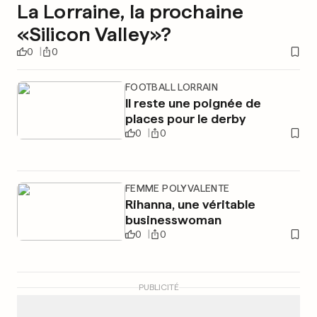
La Lorraine, la prochaine
«Silicon Valley»?
0
0
FOOTBALL LORRAIN
Il reste une poignée de
places pour le derby
0
0
FEMME POLYVALENTE
Rihanna, une véritable
businesswoman
0
0
PUBLICITÉ