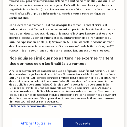
vos choix ou pour retirer votre consentement à tout moment en cliquant sur le lien
Goerens fait une entrée
Gérer mes préférences en bas de page [ou l'icône flottante en bas à gauche de la
page Web, le cas échéant]. Les choix que vous avez fait aurons un effet sur notre ou
remarquée dans le Nord
nos Site Web. Pour plus d’informations, reportez-vous à notre politique de
confidentialité.
0
0
Sans votre consentement, il est possible que les contenus rédactionnels et
publicitaires ne s'affichent pas correctement, en particulier les vidéos et contenus
issus des réseaux sociaux. Note pour les appareils Apple: Les droits et les choix
TOPSHOP UNIQUE
décrits ci-dessous sont distincts et s'ajoutent à votre choix de Transparence du
suivi de l'application Apple (ATT). Votre choix ATT sera respecté indépendamment
Look baba cool à la Fashion
des choix que vous ferez ci-dessous. Si vous avez refusé la boîte de dialogue ATT,
week de Londres
vos données ne seront pas suivies dans les applications et sur les sites web.
0
0
Nos équipes ainsi que nos partenaires externes, traitent
des données selon les finalités suivantes :
Analyser activement les caractéristiques de l’appareil pour l’identification. Utiliser
des données de géolocalisation précises. Stocker et/ou accéder à des informations
sur un appareil. Utiliser des données limitées pour sélectionner la publicité. Créer
RAPPORT DE L'ONU
des profils pour la publicité personnalisée. Utiliser des profils pour sélectionner
Du gaz sarin a bien été utilisé
des publicités personnalisées. Créer des profils de contenus personnalisés.
Utiliser des profils pour sélectionner des contenus personnalisés. Mesurer la
en Syrie
performance des publicités. Mesurer la performance des contenus. Comprendre
les publics par le biais de statistiques ou de combinaisons de données provenant
0
0
de différentes sources. Développer et améliorer les services. Utiliser des données
limitées pour sélectionner le contenu.
Liste de nos partenaires (fournisseurs)
PUBLICITÉ
Afficher toutes les
J'accepte