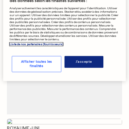
des données selon les finalités suivantes :
«Ne m'envoyez pas vos
Analyser activement les caractéristiques de l’appareil pour l’identification. Utiliser
merdes sur scène»
des données de géolocalisation précises. Stocker et/ou accéder à des informations
sur un appareil. Utiliser des données limitées pour sélectionner la publicité. Créer
0
0
des profils pour la publicité personnalisée. Utiliser des profils pour sélectionner
des publicités personnalisées. Créer des profils de contenus personnalisés.
Utiliser des profils pour sélectionner des contenus personnalisés. Mesurer la
performance des publicités. Mesurer la performance des contenus. Comprendre
les publics par le biais de statistiques ou de combinaisons de données provenant
de différentes sources. Développer et améliorer les services. Utiliser des données
PUBLICITÉ
limitées pour sélectionner le contenu.
Liste de nos partenaires (fournisseurs)
Afficher toutes les
J'accepte
finalités
ROYAUME-UNI