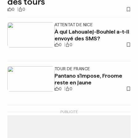
des tours
0
0
ATTENTAT DE NICE
À qui Lahouaiej-Bouhlel a-t-il
envoyé des SMS?
0
0
TOUR DE FRANCE
Pantano s'impose, Froome
reste en jaune
0
0
PUBLICITÉ