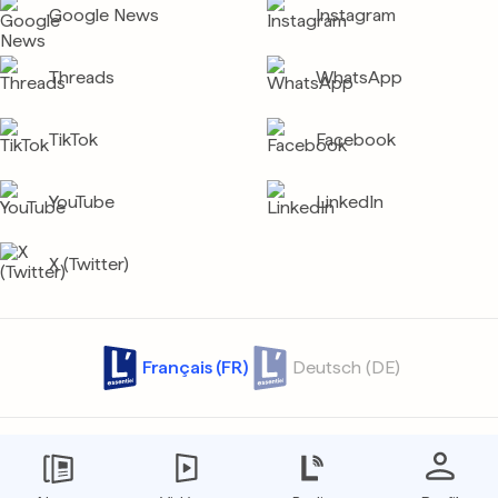
Google News
Instagram
Threads
WhatsApp
TikTok
Facebook
YouTube
LinkedIn
X (Twitter)
Français (FR)
Deutsch (DE)
Contact
Archives
Confidentialité
Protection des données
Conditions générales
Tarifs