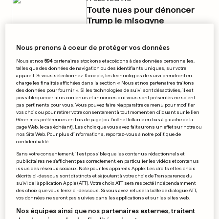
Toute nues pour dénoncer
Trump le misogyne
0
0
Nous prenons à coeur de protéger vos données
Nous et nos
594
partenaires stockons et accédons à des données personnelles,
telles que des données de navigation ou des identifiants uniques, sur votre
appareil. Si vous sélectionnez J'accepte, les technologies de suivi prendront en
COUPE DAVIS
charge les finalités affichées dans la section « Nous et nos partenaires traitons
Le Luxembourg relégué sur le
des données pour fournir ». Si les technologies de suivi sont désactivées, il est
possible que certains contenus et annonces qui vous sont présentés ne soient
fil
pas pertinents pour vous. Vous pouvez faire réapparaître ce menu pour modifier
vos choix ou pour retirer votre consentement à tout moment en cliquant sur le lien
Gérer mes préférences en bas de page [ou l'icône flottante en bas à gauche de la
0
0
page Web, le cas échéant]. Les choix que vous avez fait aurons un effet sur notre ou
nos Site Web. Pour plus d’informations, reportez-vous à notre politique de
confidentialité.
ATTENTAT DE NICE
Sans votre consentement, il est possible que les contenus rédactionnels et
Franck Sémonin présent sur
publicitaires ne s'affichent pas correctement, en particulier les vidéos et contenus
les lieux du drame
issus des réseaux sociaux. Note pour les appareils Apple: Les droits et les choix
décrits ci-dessous sont distincts et s'ajoutent à votre choix de Transparence du
0
0
suivi de l'application Apple (ATT). Votre choix ATT sera respecté indépendamment
des choix que vous ferez ci-dessous. Si vous avez refusé la boîte de dialogue ATT,
vos données ne seront pas suivies dans les applications et sur les sites web.
Nos équipes ainsi que nos partenaires externes, traitent
JUSTIN BIEBER