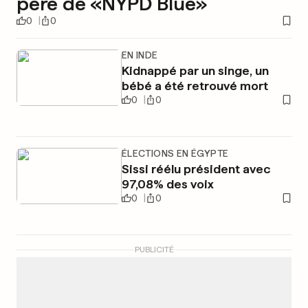
père de «NYPD Blue»
0
0
EN INDE
Kidnappé par un singe, un
bébé a été retrouvé mort
0
0
ÉLECTIONS EN ÉGYPTE
Sissi réélu président avec
97,08% des voix
0
0
PUBLICITÉ