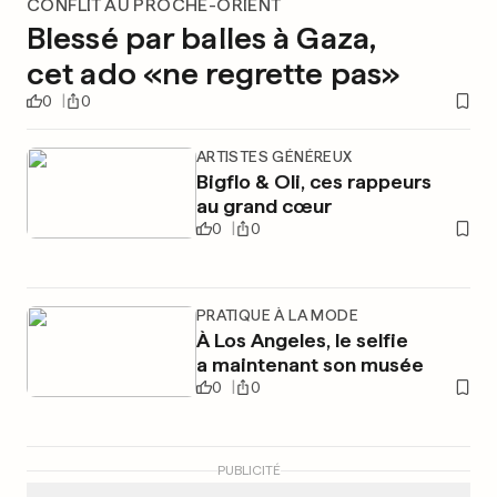
CONFLIT AU PROCHE-ORIENT
Blessé par balles à Gaza,
cet ado «ne regrette pas»
0
0
ARTISTES GÉNÉREUX
Bigflo & Oli, ces rappeurs
au grand cœur
0
0
PRATIQUE À LA MODE
À Los Angeles, le selfie
a maintenant son musée
0
0
PUBLICITÉ