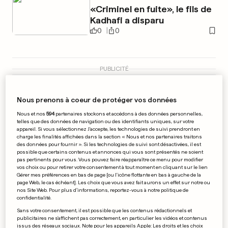
«Criminel en fuite», le fils de
Kadhafi a disparu
0
0
PUBLICITÉ
Nous prenons à coeur de protéger vos données
Nous et nos
594
partenaires stockons et accédons à des données personnelles,
telles que des données de navigation ou des identifiants uniques, sur votre
appareil. Si vous sélectionnez J'accepte, les technologies de suivi prendront en
charge les finalités affichées dans la section « Nous et nos partenaires traitons
des données pour fournir ». Si les technologies de suivi sont désactivées, il est
possible que certains contenus et annonces qui vous sont présentés ne soient
pas pertinents pour vous. Vous pouvez faire réapparaître ce menu pour modifier
vos choix ou pour retirer votre consentement à tout moment en cliquant sur le lien
Gérer mes préférences en bas de page [ou l'icône flottante en bas à gauche de la
page Web, le cas échéant]. Les choix que vous avez fait aurons un effet sur notre ou
nos Site Web. Pour plus d’informations, reportez-vous à notre politique de
confidentialité.
Sans votre consentement, il est possible que les contenus rédactionnels et
publicitaires ne s'affichent pas correctement, en particulier les vidéos et contenus
KATIE PRICE
issus des réseaux sociaux. Note pour les appareils Apple: Les droits et les choix