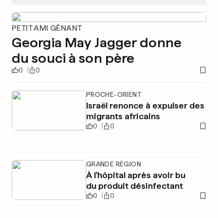
PETIT AMI GÊNANT
Georgia May Jagger donne
du souci à son père
0
0
PROCHE-ORIENT
Israël renonce à expulser des
migrants africains
0
0
GRANDE RÉGION
À l'hôpital après avoir bu
du produit désinfectant
0
0