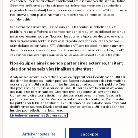
vos choix ou pour retirer votre consentement à tout moment en cliquant sur le lien
Reconnu coupable, Cosby
Gérer mes préférences en bas de page [ou l'icône flottante en bas à gauche de la
page Web, le cas échéant]. Les choix que vous avez fait aurons un effet sur notre ou
risque 30 ans de prison
nos Site Web. Pour plus d’informations, reportez-vous à notre politique de
confidentialité.
0
0
Sans votre consentement, il est possible que les contenus rédactionnels et
publicitaires ne s'affichent pas correctement, en particulier les vidéos et contenus
issus des réseaux sociaux. Note pour les appareils Apple: Les droits et les choix
ÉVÉNEMENT AU LUXEMBOURG
décrits ci-dessous sont distincts et s'ajoutent à votre choix de Transparence du
suivi de l'application Apple (ATT). Votre choix ATT sera respecté indépendamment
16 000 canards sur la ligne de
des choix que vous ferez ci-dessous. Si vous avez refusé la boîte de dialogue ATT,
départ
vos données ne seront pas suivies dans les applications et sur les sites web.
0
0
Nos équipes ainsi que nos partenaires externes, traitent
des données selon les finalités suivantes :
Analyser activement les caractéristiques de l’appareil pour l’identification. Utiliser
des données de géolocalisation précises. Stocker et/ou accéder à des informations
sur un appareil. Utiliser des données limitées pour sélectionner la publicité. Créer
LIGUE 1 - 35E JOURNÉE
des profils pour la publicité personnalisée. Utiliser des profils pour sélectionner
Le FC Metz à quitte ou
des publicités personnalisées. Créer des profils de contenus personnalisés.
Utiliser des profils pour sélectionner des contenus personnalisés. Mesurer la
double à Lille
performance des publicités. Mesurer la performance des contenus. Comprendre
les publics par le biais de statistiques ou de combinaisons de données provenant
0
0
de différentes sources. Développer et améliorer les services. Utiliser des données
limitées pour sélectionner le contenu.
Liste de nos partenaires (fournisseurs)
PUBLICITÉ
Afficher toutes les
J'accepte