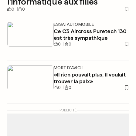
l'informatique aux filles
0
0
ESSAI AUTOMOBILE
Ce C3 Aircross Puretech 130
est très sympathique
0
0
MORT D'AVICII
«Il n'en pouvait plus, il voulait
trouver la paix»
0
0
PUBLICITÉ