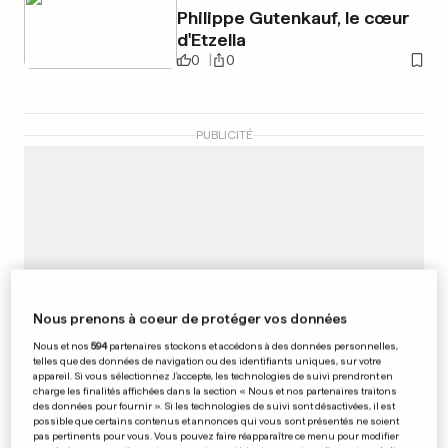
Philippe Gutenkauf, le cœur
d'Etzella
0
0
PUBLICITÉ
Nous prenons à coeur de protéger vos données
Nous et nos
594
partenaires stockons et accédons à des données personnelles,
telles que des données de navigation ou des identifiants uniques, sur votre
appareil. Si vous sélectionnez J'accepte, les technologies de suivi prendront en
charge les finalités affichées dans la section « Nous et nos partenaires traitons
des données pour fournir ». Si les technologies de suivi sont désactivées, il est
possible que certains contenus et annonces qui vous sont présentés ne soient
pas pertinents pour vous. Vous pouvez faire réapparaître ce menu pour modifier
PROCÈS AUX ÉTATS-UNIS