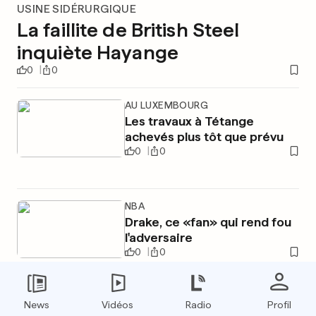
USINE SIDÉRURGIQUE
La faillite de British Steel
inquiète Hayange
0
0
AU LUXEMBOURG
Les travaux à Tétange
achevés plus tôt que prévu
0
0
NBA
Drake, ce «fan» qui rend fou
l'adversaire
0
0
News
Vidéos
Radio
Profil
PUBLICITÉ