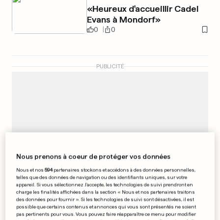
«Heureux d'accueillir Cadel
Evans à Mondorf»
0
0
PUBLICITÉ
Nous prenons à coeur de protéger vos données
Nous et nos
594
partenaires stockons et accédons à des données personnelles,
telles que des données de navigation ou des identifiants uniques, sur votre
appareil. Si vous sélectionnez J'accepte, les technologies de suivi prendront en
charge les finalités affichées dans la section « Nous et nos partenaires traitons
des données pour fournir ». Si les technologies de suivi sont désactivées, il est
possible que certains contenus et annonces qui vous sont présentés ne soient
pas pertinents pour vous. Vous pouvez faire réapparaître ce menu pour modifier
FOOTBALL/LUXEMBOURG