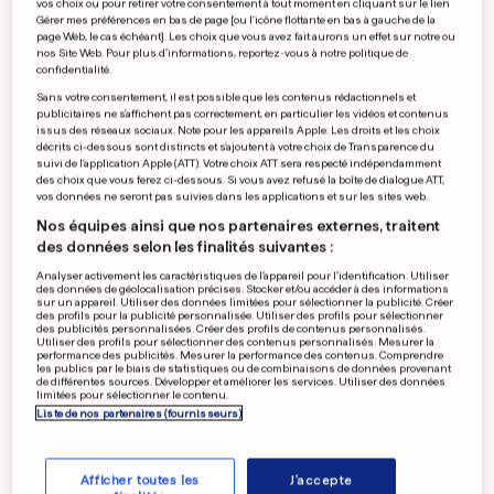
vos choix ou pour retirer votre consentement à tout moment en cliquant sur le lien
Dudelange veut tourner
Gérer mes préférences en bas de page [ou l'icône flottante en bas à gauche de la
page Web, le cas échéant]. Les choix que vous avez fait aurons un effet sur notre ou
la page avec la Coupe
nos Site Web. Pour plus d’informations, reportez-vous à notre politique de
confidentialité.
0
0
Sans votre consentement, il est possible que les contenus rédactionnels et
publicitaires ne s'affichent pas correctement, en particulier les vidéos et contenus
issus des réseaux sociaux. Note pour les appareils Apple: Les droits et les choix
TENNIS/ROLAND GARROS
décrits ci-dessous sont distincts et s'ajoutent à votre choix de Transparence du
suivi de l'application Apple (ATT). Votre choix ATT sera respecté indépendamment
Mandy Minella affrontera
des choix que vous ferez ci-dessous. Si vous avez refusé la boîte de dialogue ATT,
la 37e mondiale à Paris
vos données ne seront pas suivies dans les applications et sur les sites web.
0
0
Nos équipes ainsi que nos partenaires externes, traitent
des données selon les finalités suivantes :
Analyser activement les caractéristiques de l’appareil pour l’identification. Utiliser
des données de géolocalisation précises. Stocker et/ou accéder à des informations
sur un appareil. Utiliser des données limitées pour sélectionner la publicité. Créer
SANTÉ AU LUXEMBOURG
des profils pour la publicité personnalisée. Utiliser des profils pour sélectionner
Prise en charge de la
des publicités personnalisées. Créer des profils de contenus personnalisés.
Utiliser des profils pour sélectionner des contenus personnalisés. Mesurer la
psychothérapie: ça traîne
performance des publicités. Mesurer la performance des contenus. Comprendre
les publics par le biais de statistiques ou de combinaisons de données provenant
0
0
de différentes sources. Développer et améliorer les services. Utiliser des données
limitées pour sélectionner le contenu.
Liste de nos partenaires (fournisseurs)
PUBLICITÉ
Afficher toutes les
J'accepte