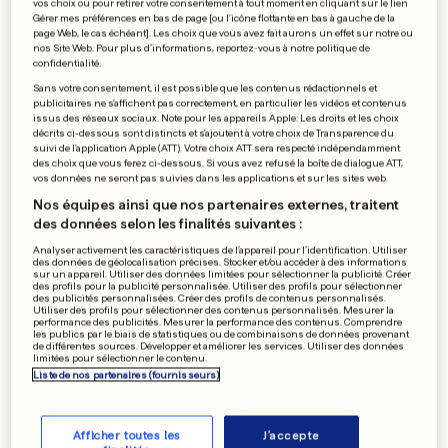
vos choix ou pour retirer votre consentement à tout moment en cliquant sur le lien
Découverte d'une bombe de
Gérer mes préférences en bas de page [ou l'icône flottante en bas à gauche de la
page Web, le cas échéant]. Les choix que vous avez fait aurons un effet sur notre ou
100 kg en plein Berlin
nos Site Web. Pour plus d’informations, reportez-vous à notre politique de
confidentialité.
0
0
Sans votre consentement, il est possible que les contenus rédactionnels et
publicitaires ne s'affichent pas correctement, en particulier les vidéos et contenus
issus des réseaux sociaux. Note pour les appareils Apple: Les droits et les choix
À LORIENT
décrits ci-dessous sont distincts et s'ajoutent à votre choix de Transparence du
suivi de l'application Apple (ATT). Votre choix ATT sera respecté indépendamment
La passagère incarcérée
des choix que vous ferez ci-dessous. Si vous avez refusé la boîte de dialogue ATT,
après la mort de l'enfant
vos données ne seront pas suivies dans les applications et sur les sites web.
0
0
Nos équipes ainsi que nos partenaires externes, traitent
des données selon les finalités suivantes :
Analyser activement les caractéristiques de l’appareil pour l’identification. Utiliser
des données de géolocalisation précises. Stocker et/ou accéder à des informations
sur un appareil. Utiliser des données limitées pour sélectionner la publicité. Créer
KARIN SCHINTGEN
des profils pour la publicité personnalisée. Utiliser des profils pour sélectionner
«Bluffée par la tolérance de
des publicités personnalisées. Créer des profils de contenus personnalisés.
Utiliser des profils pour sélectionner des contenus personnalisés. Mesurer la
Paul Helminger»
performance des publicités. Mesurer la performance des contenus. Comprendre
les publics par le biais de statistiques ou de combinaisons de données provenant
0
2
de différentes sources. Développer et améliorer les services. Utiliser des données
limitées pour sélectionner le contenu.
Liste de nos partenaires (fournisseurs)
PUBLICITÉ
Afficher toutes les
J'accepte