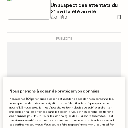
Un suspect des attentats du
21 avril a été arrêté
0
0
PUBLICITÉ
Nous prenons à coeur de protéger vos données
Nous et nos
594
partenaires stockons et accédons à des données personnelles,
telles que des données de navigation ou des identifiants uniques, sur votre
appareil. Si vous sélectionnez J'accepte, les technologies de suivi prendront en
charge les finalités affichées dans la section « Nous et nos partenaires traitons
des données pour fournir ». Si les technologies de suivi sont désactivées, il est
possible que certains contenus et annonces qui vous sont présentés ne soient
pas pertinents pour vous. Vous pouvez faire réapparaître ce menu pour modifier
EN ALLEMAGNE