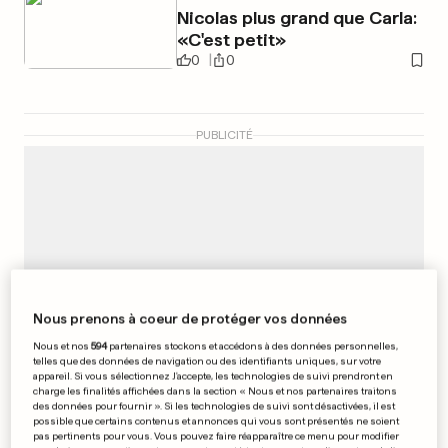
Nicolas plus grand que Carla:
«C'est petit»
0
0
PUBLICITÉ
Nous prenons à coeur de protéger vos données
Nous et nos
594
partenaires stockons et accédons à des données personnelles,
telles que des données de navigation ou des identifiants uniques, sur votre
appareil. Si vous sélectionnez J'accepte, les technologies de suivi prendront en
charge les finalités affichées dans la section « Nous et nos partenaires traitons
des données pour fournir ». Si les technologies de suivi sont désactivées, il est
possible que certains contenus et annonces qui vous sont présentés ne soient
pas pertinents pour vous. Vous pouvez faire réapparaître ce menu pour modifier
FOOTBALL/MERCATO