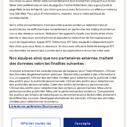
vos choix ou pour retirer votre consentement à tout moment en cliquant sur le lien
Joao Felix à l'Atlético pour 126
Gérer mes préférences en bas de page [ou l'icône flottante en bas à gauche de la
page Web, le cas échéant]. Les choix que vous avez fait aurons un effet sur notre ou
millions d'euros!
nos Site Web. Pour plus d’informations, reportez-vous à notre politique de
confidentialité.
0
0
Sans votre consentement, il est possible que les contenus rédactionnels et
publicitaires ne s'affichent pas correctement, en particulier les vidéos et contenus
issus des réseaux sociaux. Note pour les appareils Apple: Les droits et les choix
MÉDIAS AU LUXEMBOURG
décrits ci-dessous sont distincts et s'ajoutent à votre choix de Transparence du
suivi de l'application Apple (ATT). Votre choix ATT sera respecté indépendamment
Dix licenciements sont
des choix que vous ferez ci-dessous. Si vous avez refusé la boîte de dialogue ATT,
programmés au «Jeudi»
vos données ne seront pas suivies dans les applications et sur les sites web.
0
0
Nos équipes ainsi que nos partenaires externes, traitent
des données selon les finalités suivantes :
Analyser activement les caractéristiques de l’appareil pour l’identification. Utiliser
des données de géolocalisation précises. Stocker et/ou accéder à des informations
sur un appareil. Utiliser des données limitées pour sélectionner la publicité. Créer
LUXEMBOURGEOIS DE 18 À 30 ANS
des profils pour la publicité personnalisée. Utiliser des profils pour sélectionner
Un coup de pouce pour
des publicités personnalisées. Créer des profils de contenus personnalisés.
Utiliser des profils pour sélectionner des contenus personnalisés. Mesurer la
vivre un an au Canada
performance des publicités. Mesurer la performance des contenus. Comprendre
les publics par le biais de statistiques ou de combinaisons de données provenant
0
0
de différentes sources. Développer et améliorer les services. Utiliser des données
limitées pour sélectionner le contenu.
Liste de nos partenaires (fournisseurs)
PUBLICITÉ
Afficher toutes les
J'accepte