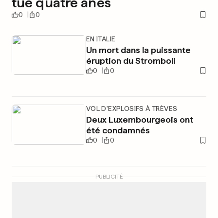
tue quatre ânes
0
0
EN ITALIE
Un mort dans la puissante
éruption du Stromboli
0
0
VOL D'EXPLOSIFS À TRÈVES
Deux Luxembourgeois ont
été condamnés
0
0
PUBLICITÉ