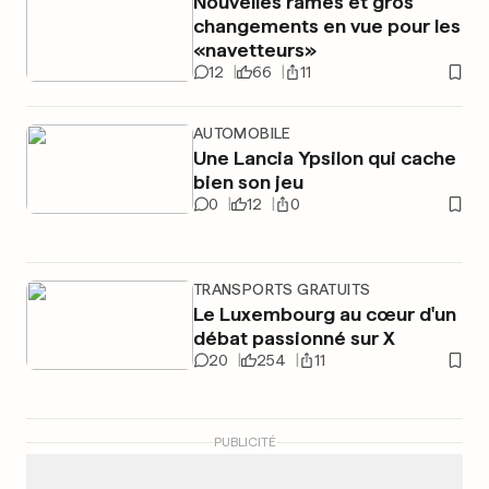
Nouvelles rames et gros
changements en vue pour les
«navetteurs»
12
66
11
AUTOMOBILE
Une Lancia Ypsilon qui cache
bien son jeu
0
12
0
TRANSPORTS GRATUITS
Le Luxembourg au cœur d'un
débat passionné sur X
20
254
11
PUBLICITÉ