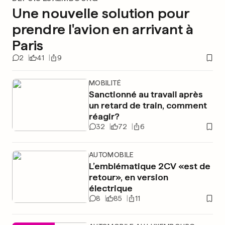
Une nouvelle solution pour
prendre l'avion en arrivant à
Paris
2
41
9
MOBILITÉ
Sanctionné au travail après
un retard de train, comment
réagir?
32
72
6
AUTOMOBILE
L’emblématique 2CV «est de
retour», en version
électrique
8
85
11