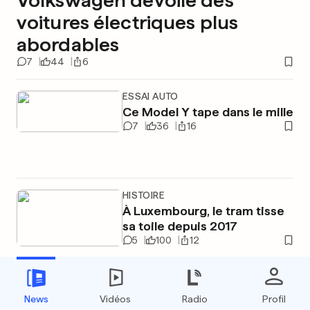
Volkswagen dévoile des
voitures électriques plus
abordables
7
44
6
ESSAI AUTO
Ce Model Y tape dans le mille
7
36
16
HISTOIRE
À Luxembourg, le tram tisse
sa toile depuis 2017
5
100
12
ESSAI AUTOMOBILE
News
Vidéos
Radio
Profil
L’Audi A6 Avant toujours