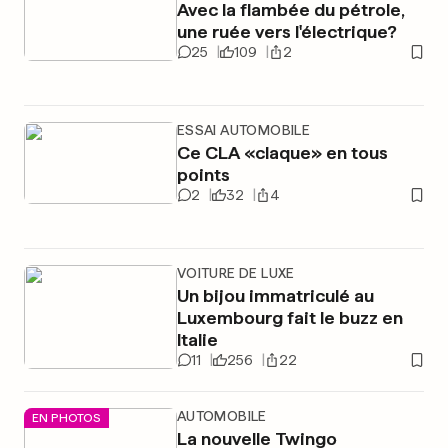
Avec la flambée du pétrole,
une ruée vers l'électrique?
25
109
2
ESSAI AUTOMOBILE
Ce CLA «claque» en tous
points
2
32
4
VOITURE DE LUXE
Un bijou immatriculé au
Luxembourg fait le buzz en
Italie
11
256
22
AUTOMOBILE
EN PHOTOS
La nouvelle Twingo