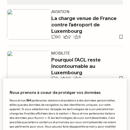
AVIATION
La charge venue de France
contre l'aéroport de
Luxembourg
90
2
8
MOBILITÉ
Pourquoi l'ACL reste
incontournable au
Luxembourg
3
30
0
Nous prenons à coeur de protéger vos données
PUBLICITÉ
Nous et nos
594
partenaires stockons et accédons à des données personnelles,
telles que des données de navigation ou des identifiants uniques, sur votre
appareil. Si vous sélectionnez J'accepte, les technologies de suivi prendront en
charge les finalités affichées dans la section « Nous et nos partenaires traitons
des données pour fournir ». Si les technologies de suivi sont désactivées, il est
possible que certains contenus et annonces qui vous sont présentés ne soient
pas pertinents pour vous. Vous pouvez faire réapparaître ce menu pour modifier