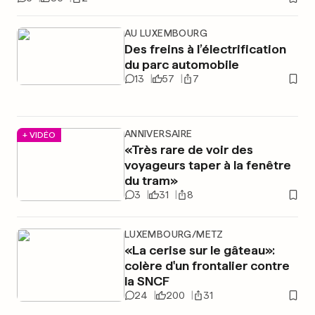
AU LUXEMBOURG
Des freins à l’électrification
du parc automobile
13
57
7
ANNIVERSAIRE
+ VIDÉO
«Très rare de voir des
voyageurs taper à la fenêtre
du tram»
3
31
8
LUXEMBOURG/METZ
«La cerise sur le gâteau»:
colère d'un frontalier contre
la SNCF
24
200
31