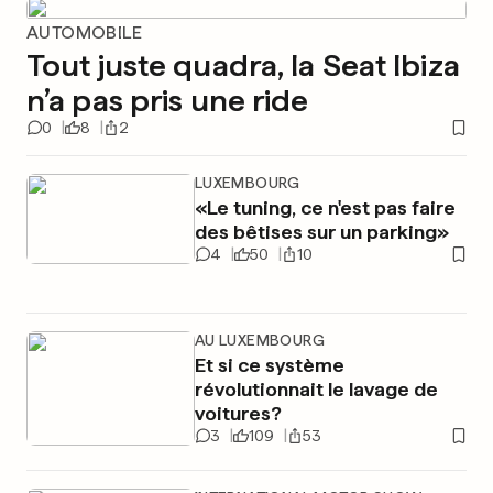
AUTOMOBILE
Tout juste quadra, la Seat Ibiza
n’a pas pris une ride
0
8
2
LUXEMBOURG
«Le tuning, ce n'est pas faire
des bêtises sur un parking»
4
50
10
AU LUXEMBOURG
Et si ce système
révolutionnait le lavage de
voitures?
3
109
53