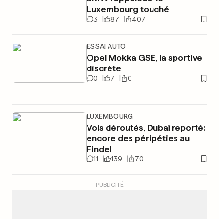
Luxembourg touché
3
87
407
ESSAI AUTO
Opel Mokka GSE, la sportive
discrète
0
7
0
LUXEMBOURG
Vols déroutés, Dubaï reporté:
encore des péripéties au
Findel
11
139
70
PUBLICITÉ