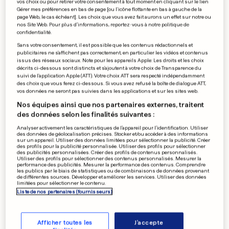
vos choix ou pour retirer votre consentement à tout moment en cliquant sur le lien
Gérer mes préférences en bas de page [ou l'icône flottante en bas à gauche de la
page Web, le cas échéant]. Les choix que vous avez fait aurons un effet sur notre ou
nos Site Web. Pour plus d’informations, reportez-vous à notre politique de
confidentialité.
Sans votre consentement, il est possible que les contenus rédactionnels et
publicitaires ne s'affichent pas correctement, en particulier les vidéos et contenus
issus des réseaux sociaux. Note pour les appareils Apple: Les droits et les choix
décrits ci-dessous sont distincts et s'ajoutent à votre choix de Transparence du
suivi de l'application Apple (ATT). Votre choix ATT sera respecté indépendamment
des choix que vous ferez ci-dessous. Si vous avez refusé la boîte de dialogue ATT,
vos données ne seront pas suivies dans les applications et sur les sites web.
CYBERSÉCURITÉ
Nos équipes ainsi que nos partenaires externes, traitent
Le Luxembourg va simuler une
des données selon les finalités suivantes :
cyberattaque dans un train
Analyser activement les caractéristiques de l’appareil pour l’identification. Utiliser
des données de géolocalisation précises. Stocker et/ou accéder à des informations
6
21
5
sur un appareil. Utiliser des données limitées pour sélectionner la publicité. Créer
des profils pour la publicité personnalisée. Utiliser des profils pour sélectionner
des publicités personnalisées. Créer des profils de contenus personnalisés.
Utiliser des profils pour sélectionner des contenus personnalisés. Mesurer la
AUTOMOBILE AU LUXEMBOURG
performance des publicités. Mesurer la performance des contenus. Comprendre
les publics par le biais de statistiques ou de combinaisons de données provenant
La garantie, un atout décisif
de différentes sources. Développer et améliorer les services. Utiliser des données
limitées pour sélectionner le contenu.
lors du festival de l’occasion
Liste de nos partenaires (fournisseurs)
3
5
0
Afficher toutes les
J'accepte