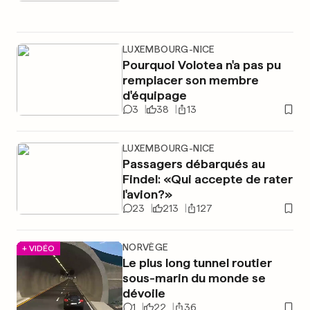
LUXEMBOURG-NICE
Pourquoi Volotea n'a pas pu
remplacer son membre
d'équipage
3
38
13
LUXEMBOURG-NICE
Passagers débarqués au
Findel: «Qui accepte de rater
l'avion?»
23
213
127
NORVÈGE
+ VIDÉO
Le plus long tunnel routier
sous-marin du monde se
dévoile
1
22
36