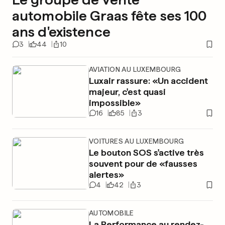
automobile Graas fête ses 100
ans d'existence
3
44
10
AVIATION AU LUXEMBOURG
Luxair rassure: «Un accident
majeur, c'est quasi
impossible»
16
85
3
VOITURES AU LUXEMBOURG
Le bouton SOS s'active très
souvent pour de «fausses
alertes»
4
42
3
AUTOMOBILE
La Performance au rendez-