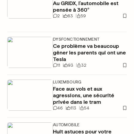
Au GRIDX, l’automobile est
pensée à 360°
2
83
59
DYSFONCTIONNEMENT
Ce problème va beaucoup
gêner les parents qui ont une
Tesla
11
93
32
LUXEMBOURG
Face aux vols et aux
agressions, une sécurité
privée dans le tram
46
113
54
AUTOMOBILE
Huit astuces pour votre