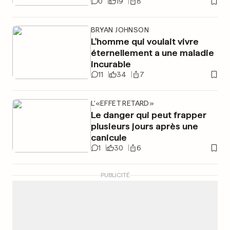
0
19
8
BRYAN JOHNSON
L'homme qui voulait vivre
éternellement a une maladie
incurable
11
34
7
L'«EFFET RETARD»
Le danger qui peut frapper
plusieurs jours après une
canicule
1
30
6
PUBLICITÉ