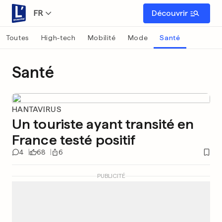
FR
Découvrir
Toutes
High-tech
Mobilité
Mode
Santé
Santé
HANTAVIRUS
Un touriste ayant transité en
France testé positif
4
68
6
PUBLICITÉ