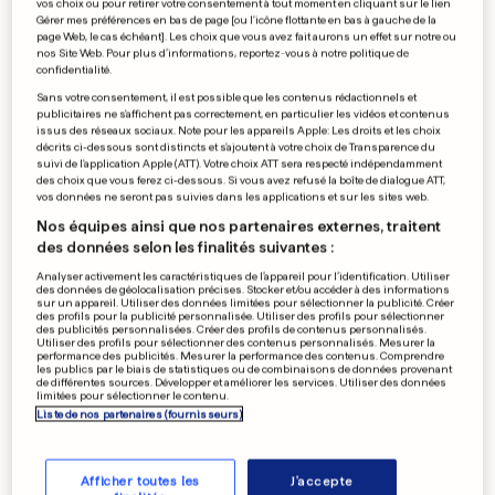
vos choix ou pour retirer votre consentement à tout moment en cliquant sur le lien
Gérer mes préférences en bas de page [ou l'icône flottante en bas à gauche de la
page Web, le cas échéant]. Les choix que vous avez fait aurons un effet sur notre ou
nos Site Web. Pour plus d’informations, reportez-vous à notre politique de
confidentialité.
Sans votre consentement, il est possible que les contenus rédactionnels et
publicitaires ne s'affichent pas correctement, en particulier les vidéos et contenus
issus des réseaux sociaux. Note pour les appareils Apple: Les droits et les choix
décrits ci-dessous sont distincts et s'ajoutent à votre choix de Transparence du
suivi de l'application Apple (ATT). Votre choix ATT sera respecté indépendamment
SANTÉ
des choix que vous ferez ci-dessous. Si vous avez refusé la boîte de dialogue ATT,
Chez les jeunes, la canicule
vos données ne seront pas suivies dans les applications et sur les sites web.
Nos équipes ainsi que nos partenaires externes, traitent
exacerbe les troubles mentaux
des données selon les finalités suivantes :
7
20
4
Analyser activement les caractéristiques de l’appareil pour l’identification. Utiliser
des données de géolocalisation précises. Stocker et/ou accéder à des informations
sur un appareil. Utiliser des données limitées pour sélectionner la publicité. Créer
des profils pour la publicité personnalisée. Utiliser des profils pour sélectionner
SANTÉ
des publicités personnalisées. Créer des profils de contenus personnalisés.
Pourquoi votre transit
Utiliser des profils pour sélectionner des contenus personnalisés. Mesurer la
performance des publicités. Mesurer la performance des contenus. Comprendre
intestinal se met en grève en
les publics par le biais de statistiques ou de combinaisons de données provenant
de différentes sources. Développer et améliorer les services. Utiliser des données
vacances
limitées pour sélectionner le contenu.
1
11
4
Liste de nos partenaires (fournisseurs)
PUBLICITÉ
Afficher toutes les
J'accepte