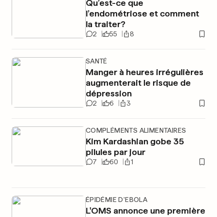
Qu’est-ce que
l’endométriose et comment
la traiter?
2
55
8
SANTÉ
Manger à heures irrégulières
augmenterait le risque de
dépression
2
6
3
COMPLÉMENTS ALIMENTAIRES
Kim Kardashian gobe 35
pilules par jour
7
60
1
ÉPIDÉMIE D'EBOLA
L'OMS annonce une première