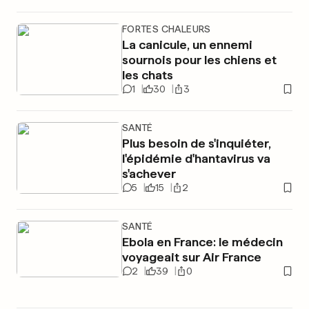
FORTES CHALEURS
La canicule, un ennemi
sournois pour les chiens et
les chats
1
30
3
SANTÉ
Plus besoin de s'inquiéter,
l'épidémie d'hantavirus va
s'achever
5
15
2
SANTÉ
Ebola en France: le médecin
voyageait sur Air France
2
39
0