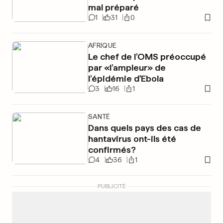
mal préparé
1
31
0
AFRIQUE
Le chef de l’OMS préoccupé
par «l’ampleur» de
l’épidémie d'Ebola
3
16
1
SANTÉ
Dans quels pays des cas de
hantavirus ont-ils été
confirmés?
4
36
1
PUBLICITÉ