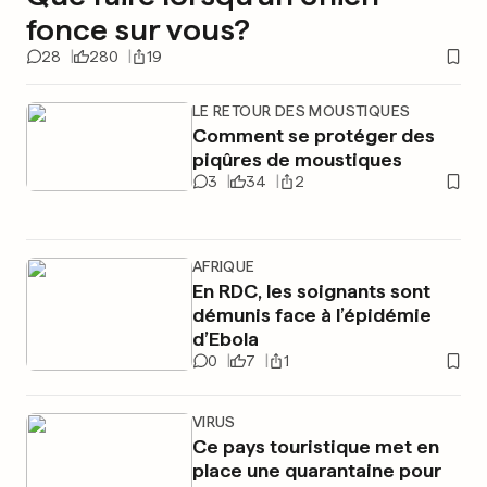
fonce sur vous?
28
280
19
LE RETOUR DES MOUSTIQUES
Comment se protéger des
piqûres de moustiques
3
34
2
AFRIQUE
En RDC, les soignants sont
démunis face à l’épidémie
d’Ebola
0
7
1
VIRUS
Ce pays touristique met en
place une quarantaine pour