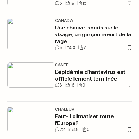
3
19
15
CANADA
Une chauve-souris sur le
visage, un garçon meurt de la
rage
3
50
7
SANTÉ
L'épidémie d'hantavirus est
officiellement terminée
3
16
0
CHALEUR
Faut-il climatiser toute
l'Europe?
22
48
0