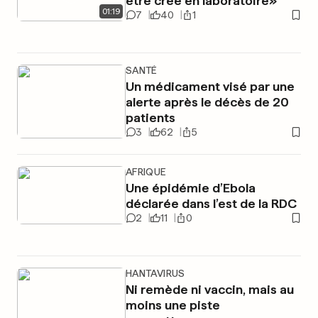
être créé en laboratoire»
01
:
19
7
40
1
SANTÉ
Un médicament visé par une
alerte après le décès de 20
patients
3
62
5
AFRIQUE
Une épidémie d’Ebola
déclarée dans l’est de la RDC
2
11
0
HANTAVIRUS
Ni remède ni vaccin, mais au
moins une piste