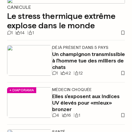
CANICULE
Le stress thermique extrême
explose dans le monde
1
14
1
DÉJÀ PRÉSENT DANS 5 PAYS
Un champignon transmissible
à l'homme tue des milliers de
chats
1
42
12
MÉDECIN CHOQUÉE
+ DIAPORAMA
Elles s'exposent aux indices
UV élevés pour «mieux»
bronzer
4
16
1
SANTÉ