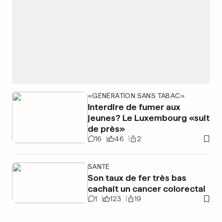
«GÉNÉRATION SANS TABAC»
Interdire de fumer aux
jeunes? Le Luxembourg «suit
de près»
16
46
2
SANTÉ
Son taux de fer très bas
cachait un cancer colorectal
1
123
19