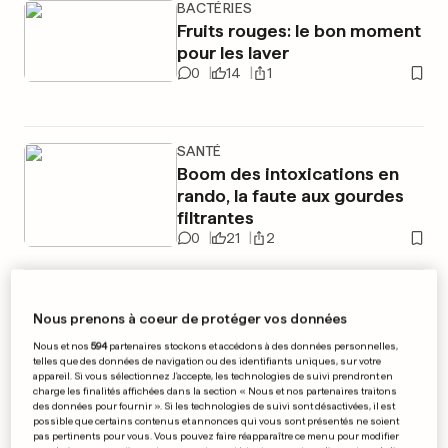
BACTÉRIES
Fruits rouges: le bon moment
pour les laver
0
14
1
SANTÉ
Boom des intoxications en
rando, la faute aux gourdes
filtrantes
0
21
2
PUBLICITÉ
Nous prenons à coeur de protéger vos données
Nous et nos
594
partenaires stockons et accédons à des données personnelles,
telles que des données de navigation ou des identifiants uniques, sur votre
appareil. Si vous sélectionnez J'accepte, les technologies de suivi prendront en
charge les finalités affichées dans la section « Nous et nos partenaires traitons
des données pour fournir ». Si les technologies de suivi sont désactivées, il est
possible que certains contenus et annonces qui vous sont présentés ne soient
pas pertinents pour vous. Vous pouvez faire réapparaître ce menu pour modifier