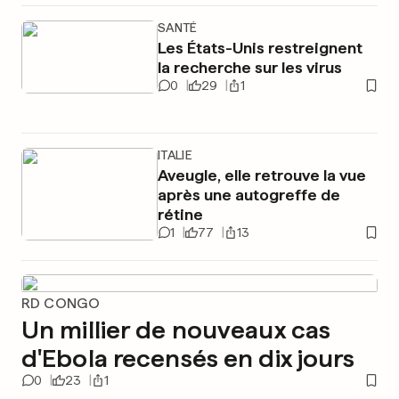
SANTÉ
Les États-Unis restreignent
la recherche sur les virus
0
29
1
ITALIE
Aveugle, elle retrouve la vue
après une autogreffe de
rétine
1
77
13
RD CONGO
Un millier de nouveaux cas
d'Ebola recensés en dix jours
0
23
1