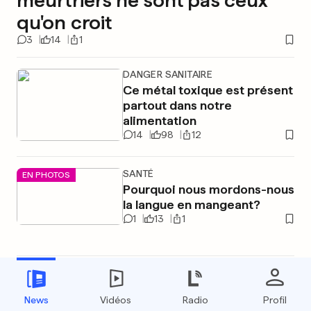
meurtriers ne sont pas ceux
qu'on croit
3
14
1
DANGER SANITAIRE
Ce métal toxique est présent
partout dans notre
alimentation
14
98
12
SANTÉ
EN PHOTOS
Pourquoi nous mordons-nous
la langue en mangeant?
1
13
1
HANTAVIRUS
«Ce n'est pas le début d’une
News
Vidéos
Radio
Profil
épidémie, ni d’une