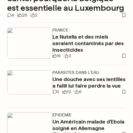
est essentielle au Luxembourg
4
28
5
FRANCE
Le Nutella et des miels
seraient contaminés par des
insecticides
16
0
PARASITES DANS L'EAU
Une douche avec ses lentilles
a failli lui faire perdre la vue
0
12
6
ÉPIDÉMIE
Un Américain malade d'Ebola
soigné en Allemagne