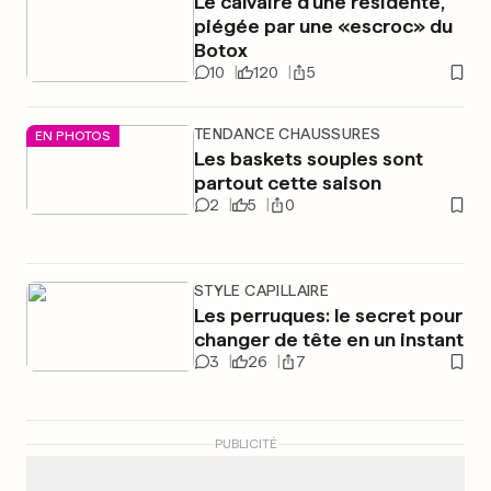
Le calvaire d'une résidente,
piégée par une «escroc» du
Botox
10
120
5
TENDANCE CHAUSSURES
EN PHOTOS
Les baskets souples sont
partout cette saison
2
5
0
STYLE CAPILLAIRE
Les perruques: le secret pour
changer de tête en un instant
3
26
7
PUBLICITÉ