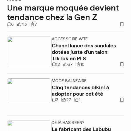
Une marque moquée devient
tendance chez la Gen Z
6
43
7
ACCESSOIRE WTF
Chanel lance des sandales
dotées juste d'un talon:
TikTok en PLS
12
37
10
MODE BALNÉAIRE
Cinq tendances bikini à
adopter pour cet été
3
27
1
DÉJÀ HAS BEEN?
Le fabricant des Labubu