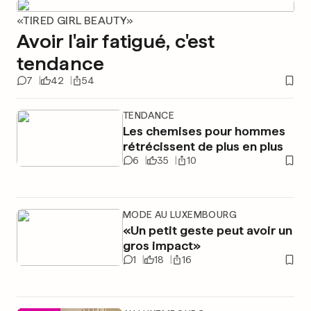
«TIRED GIRL BEAUTY»
Avoir l'air fatigué, c'est
tendance
7
42
54
TENDANCE
Les chemises pour hommes
rétrécissent de plus en plus
6
35
10
MODE AU LUXEMBOURG
«Un petit geste peut avoir un
gros impact»
1
18
16