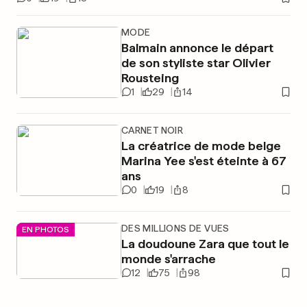
MODE
Balmain annonce le départ
de son styliste star Olivier
Rousteing
1
29
14
CARNET NOIR
La créatrice de mode belge
Marina Yee s'est éteinte à 67
ans
0
19
8
DES MILLIONS DE VUES
EN PHOTOS
La doudoune Zara que tout le
monde s'arrache
12
75
98