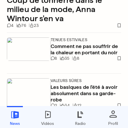
Coup de tonnerre dans le
milieu de la mode, Anna
Wintour s'en va
4
76
23
TENUES ESTIVALES
Comment ne pas souffrir de
la chaleur en portant du noir
8
35
8
VALEURS SÛRES
Les basiques de l'été à avoir
absolument dans sa garde-
robe
2
34
12
TENDANCE SUR LES RÉSEAUX
News
Vidéos
Radio
Profil
La «clean girl» laisse place à