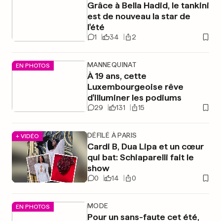
Grâce à Bella Hadid, le tankini
est de nouveau la star de
l'été
1
34
2
MANNEQUINAT
EN PHOTOS
À 19 ans, cette
Luxembourgeoise rêve
d'illuminer les podiums
29
131
15
DÉFILÉ À PARIS
+ VIDÉO
Cardi B, Dua Lipa et un cœur
qui bat: Schiaparelli fait le
show
0
14
0
MODE
EN PHOTOS
Pour un sans-faute cet été,