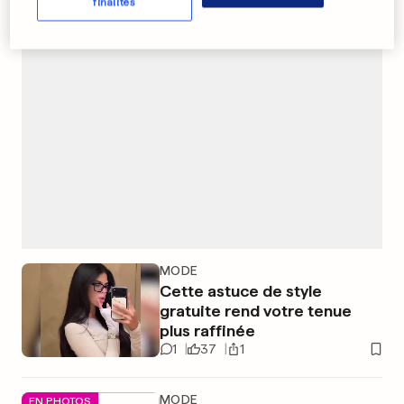
finalités
PUBLICITÉ
MODE
Cette astuce de style
gratuite rend votre tenue
plus raffinée
1
37
1
MODE
EN PHOTOS