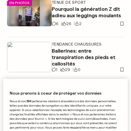
TENUE DE SPORT
EN PHOTOS
Pourquoi la génération Z dit
adieu aux leggings moulants
6
26
2
TENDANCE CHAUSSURES
Ballerines: entre
transpiration des pieds et
callosités
1
29
0
PUBLICITÉ
Nous prenons à coeur de protéger vos données
Nous et nos
594
partenaires stockons et accédons à des données personnelles,
telles que des données de navigation ou des identifiants uniques, sur votre
appareil. Si vous sélectionnez J'accepte, les technologies de suivi prendront en
charge les finalités affichées dans la section « Nous et nos partenaires traitons
des données pour fournir ». Si les technologies de suivi sont désactivées, il est
possible que certains contenus et annonces qui vous sont présentés ne soient
pas pertinents pour vous. Vous pouvez faire réapparaître ce menu pour modifier