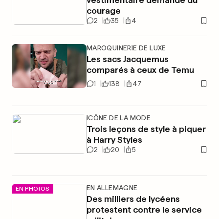
courage
2
35
4
MAROQUINERIE DE LUXE
Les sacs Jacquemus
comparés à ceux de Temu
1
138
47
ICÔNE DE LA MODE
Trois leçons de style à piquer
à Harry Styles
2
20
5
EN ALLEMAGNE
EN PHOTOS
Des milliers de lycéens
protestent contre le service