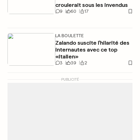
croulerait sous les invendus
9
60
17
LA BOULETTE
Zalando suscite l'hilarité des
internautes avec ce top
«italien»
3
39
2
PUBLICITÉ