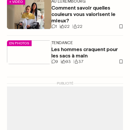
AU LUXEMBOURG
+ VIDÉO
Comment savoir quelles
couleurs vous valorisent le
mieux?
1
22
22
TENDANCE
EN PHOTOS
Les hommes craquent pour
les sacs à main
9
93
37
PUBLICITÉ