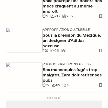
Voilà pourquoi les boxers des
mecs craquent au même
endroit
2
213
206
APPROPRIATION CULTURELLE
Sous la pression du Mexique,
un designer d'Adidas
s'excuse
0
26
1
PHOTOS «IRRESPONSABLES»
Ses mannequins jugés trop
maigres, Zara doit retirer ses
pubs
19
119
4
PUBLICITÉ