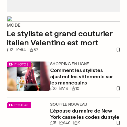
MODE
Le styliste et grand couturier
italien Valentino est mort
2
64
37
SHOPPING EN LIGNE
EN PHOTOS
Comment les stylistes
ajustent les vêtements sur
les mannequins
0
18
10
SOUFFLE NOUVEAU
EN PHOTOS
L'épouse du maire de New
York casse les codes du style
5
140
9