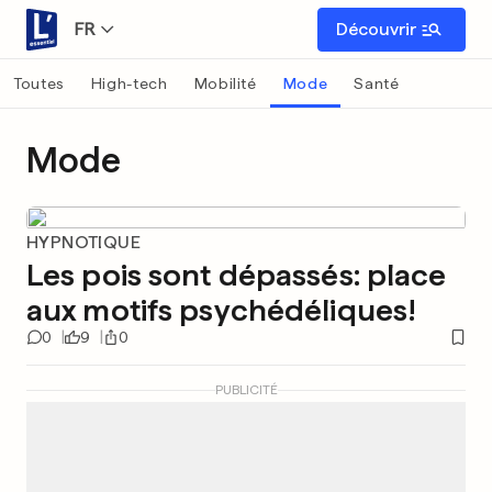
FR
Découvrir
Toutes
High-tech
Mobilité
Mode
Santé
Mode
HYPNOTIQUE
Les pois sont dépassés: place
aux motifs psychédéliques!
0
9
0
PUBLICITÉ