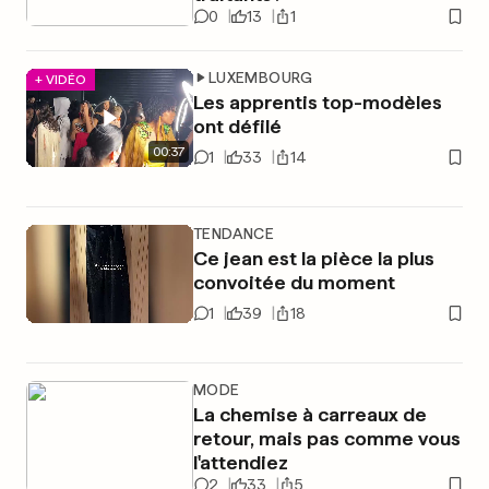
0
13
1
LUXEMBOURG
+ VIDÉO
Les apprentis top-modèles
ont défilé
00
:
37
1
33
14
TENDANCE
Ce jean est la pièce la plus
convoitée du moment
1
39
18
MODE
La chemise à carreaux de
retour, mais pas comme vous
l'attendiez
2
33
5