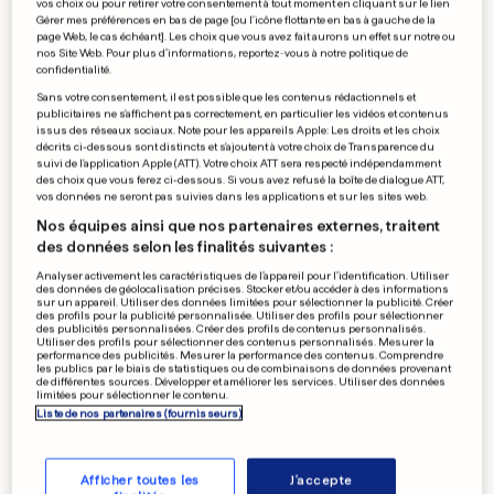
vos choix ou pour retirer votre consentement à tout moment en cliquant sur le lien
Gérer mes préférences en bas de page [ou l'icône flottante en bas à gauche de la
page Web, le cas échéant]. Les choix que vous avez fait aurons un effet sur notre ou
nos Site Web. Pour plus d’informations, reportez-vous à notre politique de
confidentialité.
Sans votre consentement, il est possible que les contenus rédactionnels et
publicitaires ne s'affichent pas correctement, en particulier les vidéos et contenus
issus des réseaux sociaux. Note pour les appareils Apple: Les droits et les choix
décrits ci-dessous sont distincts et s'ajoutent à votre choix de Transparence du
suivi de l'application Apple (ATT). Votre choix ATT sera respecté indépendamment
MODE
des choix que vous ferez ci-dessous. Si vous avez refusé la boîte de dialogue ATT,
La demi-concession de la
vos données ne seront pas suivies dans les applications et sur les sites web.
Nos équipes ainsi que nos partenaires externes, traitent
Fashion Week de Milan sur la
des données selon les finalités suivantes :
fourrure
Analyser activement les caractéristiques de l’appareil pour l’identification. Utiliser
des données de géolocalisation précises. Stocker et/ou accéder à des informations
0
9
0
sur un appareil. Utiliser des données limitées pour sélectionner la publicité. Créer
des profils pour la publicité personnalisée. Utiliser des profils pour sélectionner
des publicités personnalisées. Créer des profils de contenus personnalisés.
Utiliser des profils pour sélectionner des contenus personnalisés. Mesurer la
MODE
performance des publicités. Mesurer la performance des contenus. Comprendre
les publics par le biais de statistiques ou de combinaisons de données provenant
Les rayures horizontales, ça
de différentes sources. Développer et améliorer les services. Utiliser des données
limitées pour sélectionner le contenu.
grossit: une étude démonte
Liste de nos partenaires (fournisseurs)
le mythe
0
13
1
Afficher toutes les
J'accepte