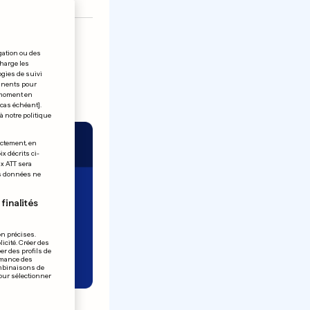
gation ou des
charge les
ogies de suivi
tinents pour
t moment en
 cas échéant].
à notre politique
ectement, en
x décrits ci-
ix ATT sera
os données ne
finalités
on précises.
icité. Créer des
er des profils de
rmance des
ombinaisons de
pour sélectionner
sit bien