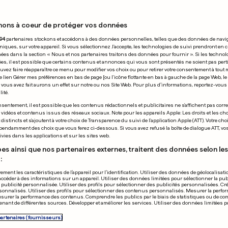
nons à coeur de protéger vos données
14.12.2008
94
partenaires stockons et accédons à des données personnelles, telles que des données de navi
niques, sur votre appareil. Si vous sélectionnez J'accepte, les technologies de suivi prendront en 
chées dans la section « Nous et nos partenaires traitons des données pour fournir ». Si les technol
ées, il est possible que certains contenus et annonces qui vous sont présentés ne soient pas per
uvez faire réapparaître ce menu pour modifier vos choix ou pour retirer votre consentement à tou
e lien Gérer mes préférences en bas de page [ou l'icône flottante en bas à gauche de la page Web, le
vous avez fait aurons un effet sur notre ou nos Site Web. Pour plus d’informations, reportez-vous 
ité.
sentement, il est possible que les contenus rédactionnels et publicitaires ne s'affichent pas corr
h et Raich au
s vidéos et contenus issus des réseaux sociaux. Note pour les appareils Apple: Les droits et les choi
istincts et s'ajoutent à votre choix de Transparence du suivi de l'application Apple (ATT). Votre cho
met
pendamment des choix que vous ferez ci-dessous. Si vous avez refusé la boîte de dialogue ATT, v
vies dans les applications et sur les sites web.
es ainsi que nos partenaires externes, traitent des données selon les 
:
ement les caractéristiques de l’appareil pour l’identification. Utiliser des données de géolocalisati
accéder à des informations sur un appareil. Utiliser des données limitées pour sélectionner la publ
a publicité personnalisée. Utiliser des profils pour sélectionner des publicités personnalisées. Cré
onnalisés. Utiliser des profils pour sélectionner des contenus personnalisés. Mesurer la perfo
esurer la performance des contenus. Comprendre les publics par le biais de statistiques ou de c
nant de différentes sources. Développer et améliorer les services. Utiliser des données limitées 
Le Sparta réus
partenaires (fournisseurs)