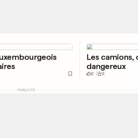
Luxembourgeois
Les camions, 
aires
dangereux
0
0
PUBLICITÉ