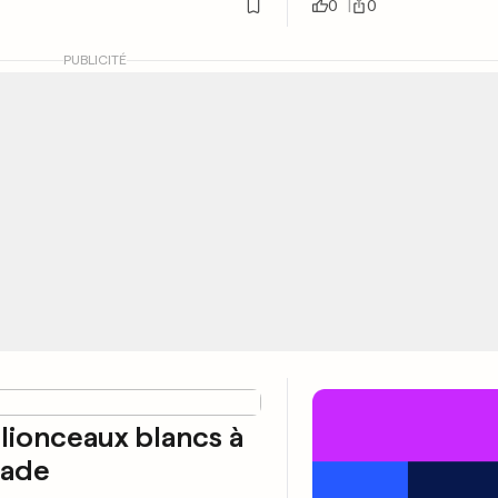
0
0
PUBLICITÉ
lionceaux blancs à
rade