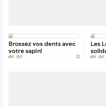
Brossez vos dents avec
Les 
votre sapin!
solid
0
0
0
0