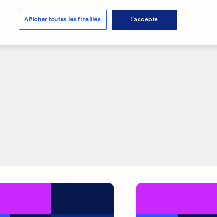
aux Pikes
Afficher toutes les finalités
J'accepte
0
0
PUBLICITÉ