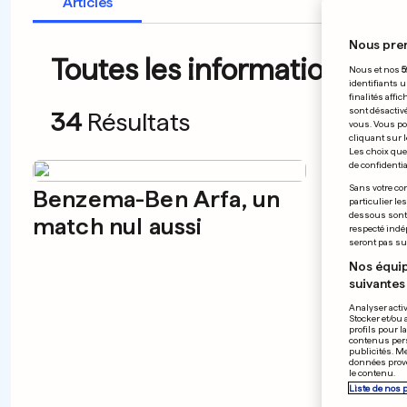
Articles
Nous pre
Toutes les informations du 
Nous et nos
5
identifiants u
finalités affi
sont désactiv
34
Résultats
vous. Vous po
cliquant sur l
Les choix que 
de confidential
Sans votre con
Benzema-Ben Arfa, un
Riesc
particulier le
dessous sont d
match nul aussi
som
respecté indé
seront pas sui
Nos équip
suivantes 
Analyser activ
Stocker et/ou 
profils pour l
contenus pers
publicités. M
données prove
le contenu.
Liste de nos 