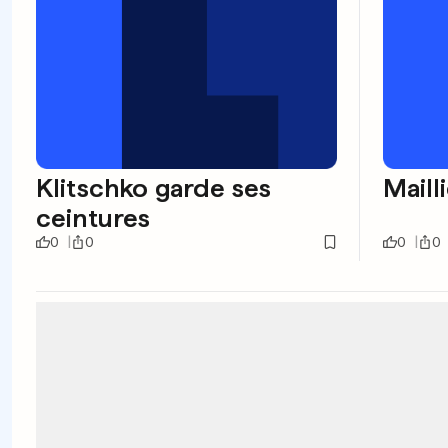
Klitschko garde ses
Mailli
ceintures
0
0
0
0