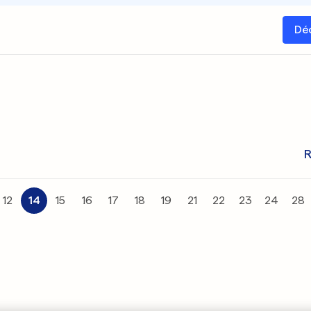
Dé
R
12
14
15
16
17
18
19
21
22
23
24
28