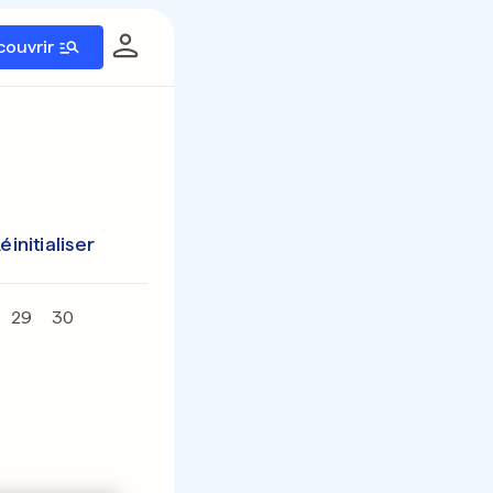
couvrir
éinitialiser
29
30