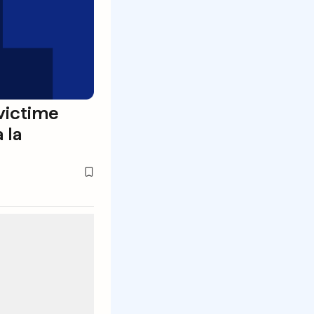
victime
 la