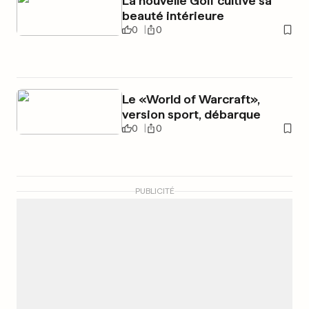
La nouvelle Golf cultive sa
beauté intérieure
0
0
Le «World of Warcraft»,
version sport, débarque
0
0
PUBLICITÉ