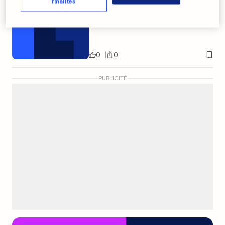
finalités
Metz ne peut plus se rater
0
0
PUBLICITÉ