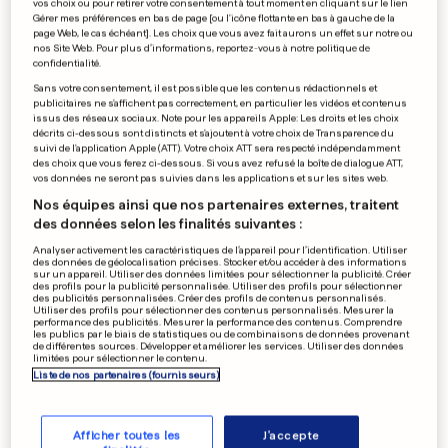
vos choix ou pour retirer votre consentement à tout moment en cliquant sur le lien
Gérer mes préférences en bas de page [ou l'icône flottante en bas à gauche de la
page Web, le cas échéant]. Les choix que vous avez fait aurons un effet sur notre ou
nos Site Web. Pour plus d’informations, reportez-vous à notre politique de
confidentialité.
Sans votre consentement, il est possible que les contenus rédactionnels et
publicitaires ne s'affichent pas correctement, en particulier les vidéos et contenus
issus des réseaux sociaux. Note pour les appareils Apple: Les droits et les choix
décrits ci-dessous sont distincts et s'ajoutent à votre choix de Transparence du
suivi de l'application Apple (ATT). Votre choix ATT sera respecté indépendamment
des choix que vous ferez ci-dessous. Si vous avez refusé la boîte de dialogue ATT,
vos données ne seront pas suivies dans les applications et sur les sites web.
Buffon voudrait éviter les
Nos équipes ainsi que nos partenaires externes, traitent
des données selon les finalités suivantes :
Anglais
Analyser activement les caractéristiques de l’appareil pour l’identification. Utiliser
0
0
des données de géolocalisation précises. Stocker et/ou accéder à des informations
sur un appareil. Utiliser des données limitées pour sélectionner la publicité. Créer
des profils pour la publicité personnalisée. Utiliser des profils pour sélectionner
des publicités personnalisées. Créer des profils de contenus personnalisés.
Utiliser des profils pour sélectionner des contenus personnalisés. Mesurer la
Lyon tremble et espère avoir
performance des publicités. Mesurer la performance des contenus. Comprendre
le Panathinaïkos
les publics par le biais de statistiques ou de combinaisons de données provenant
de différentes sources. Développer et améliorer les services. Utiliser des données
0
0
limitées pour sélectionner le contenu.
Liste de nos partenaires (fournisseurs)
Afficher toutes les
J'accepte