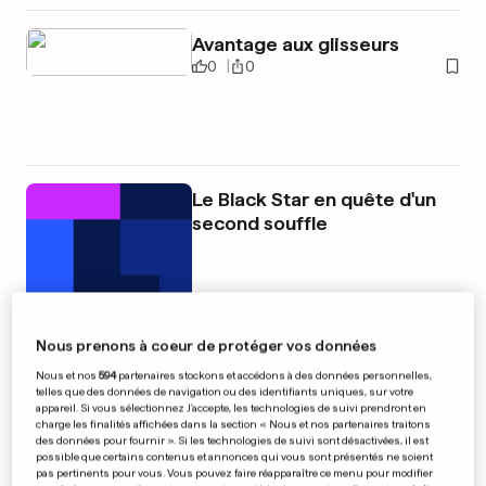
Avantage aux glisseurs
0
0
Le Black Star en quête d'un
second souffle
0
0
Nous prenons à coeur de protéger vos données
PUBLICITÉ
Nous et nos
594
partenaires stockons et accédons à des données personnelles,
telles que des données de navigation ou des identifiants uniques, sur votre
appareil. Si vous sélectionnez J'accepte, les technologies de suivi prendront en
charge les finalités affichées dans la section « Nous et nos partenaires traitons
des données pour fournir ». Si les technologies de suivi sont désactivées, il est
possible que certains contenus et annonces qui vous sont présentés ne soient
pas pertinents pour vous. Vous pouvez faire réapparaître ce menu pour modifier