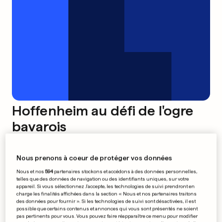
Hoffenheim au défi de l'ogre
bavarois
0
0
Nous prenons à coeur de protéger vos données
Match décisif pour Metz
Nous et nos
594
partenaires stockons et accédons à des données personnelles,
0
0
telles que des données de navigation ou des identifiants uniques, sur votre
appareil. Si vous sélectionnez J'accepte, les technologies de suivi prendront en
charge les finalités affichées dans la section « Nous et nos partenaires traitons
des données pour fournir ». Si les technologies de suivi sont désactivées, il est
possible que certains contenus et annonces qui vous sont présentés ne soient
pas pertinents pour vous. Vous pouvez faire réapparaître ce menu pour modifier