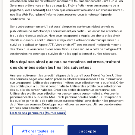
vos choix ou pour retirer votre consentement à tout moment en cliquant sur le lien
Gérer mes préférences en bas de page [ou l'icône flottante en bas à gauche de la
Deinze, club de D2 belge, fait
page Web, le cas échéant]. Les choix que vous avez fait aurons un effet sur notre ou
nos Site Web. Pour plus d’informations, reportez-vous à notre politique de
une offre à Bensi
confidentialité.
0
0
Sans votre consentement, il est possible que les contenus rédactionnels et
publicitaires ne s'affichent pas correctement, en particulier les vidéos et contenus
issus des réseaux sociaux. Note pour les appareils Apple: Les droits et les choix
décrits ci-dessous sont distincts et s'ajoutent à votre choix de Transparence du
suivi de l'application Apple (ATT). Votre choix ATT sera respecté indépendamment
des choix que vous ferez ci-dessous. Si vous avez refusé la boîte de dialogue ATT,
PUBLICITÉ
vos données ne seront pas suivies dans les applications et sur les sites web.
Nos équipes ainsi que nos partenaires externes, traitent
des données selon les finalités suivantes :
Analyser activement les caractéristiques de l’appareil pour l’identification. Utiliser
des données de géolocalisation précises. Stocker et/ou accéder à des informations
sur un appareil. Utiliser des données limitées pour sélectionner la publicité. Créer
des profils pour la publicité personnalisée. Utiliser des profils pour sélectionner
des publicités personnalisées. Créer des profils de contenus personnalisés.
Utiliser des profils pour sélectionner des contenus personnalisés. Mesurer la
performance des publicités. Mesurer la performance des contenus. Comprendre
les publics par le biais de statistiques ou de combinaisons de données provenant
de différentes sources. Développer et améliorer les services. Utiliser des données
limitées pour sélectionner le contenu.
Liste de nos partenaires (fournisseurs)
Afficher toutes les
J'accepte