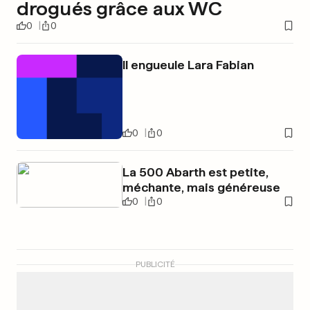
drogués grâce aux WC
0
0
Il engueule Lara Fabian
0
0
La 500 Abarth est petite,
méchante, mais généreuse
0
0
PUBLICITÉ