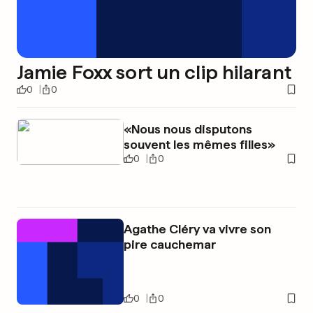
Jamie Foxx sort un clip hilarant
0
0
«Nous nous disputons
souvent les mêmes filles»
0
0
Agathe Cléry va vivre son
pire cauchemar
0
0