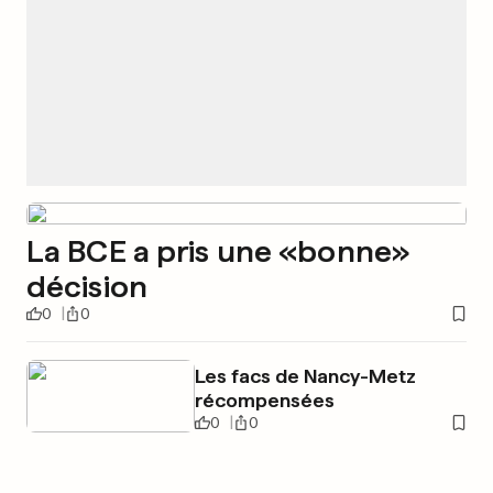
La BCE a pris une «bonne»
décision
0
0
Les facs de Nancy-Metz
récompensées
0
0