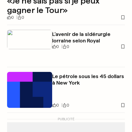
«Je ne sais pas si je peux
gagner le Tour»
0
0
L’avenir de la sidérurgie
lorraine selon Royal
0
0
Le pétrole sous les 45 dollars
à New York
0
0
PUBLICITÉ