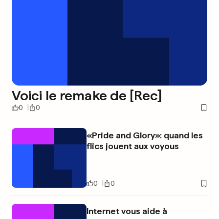
Voici le remake de [Rec]
0
0
«Pride and Glory»: quand les
flics jouent aux voyous
0
0
Internet vous aide à