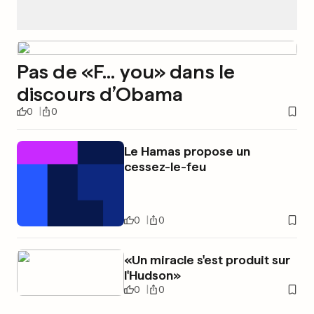
Pas de «F... you» dans le
discours d’Obama
0
0
Le Hamas propose un
cessez-le-feu
0
0
«Un miracle s'est produit sur
l'Hudson»
0
0