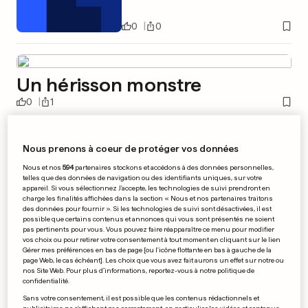
0
0
Un hérisson monstre
0
1
Nous prenons à coeur de protéger vos données
Les manifestations se
Nous et nos
594
partenaires stockons et accédons à des données personnelles,
poursuivent à Sofia
telles que des données de navigation ou des identifiants uniques, sur votre
appareil. Si vous sélectionnez J'accepte, les technologies de suivi prendront en
charge les finalités affichées dans la section « Nous et nos partenaires traitons
des données pour fournir ». Si les technologies de suivi sont désactivées, il est
possible que certains contenus et annonces qui vous sont présentés ne soient
0
0
pas pertinents pour vous. Vous pouvez faire réapparaître ce menu pour modifier
vos choix ou pour retirer votre consentement à tout moment en cliquant sur le lien
Gérer mes préférences en bas de page [ou l'icône flottante en bas à gauche de la
page Web, le cas échéant]. Les choix que vous avez fait aurons un effet sur notre ou
Les experts Manhattan se
nos Site Web. Pour plus d’informations, reportez-vous à notre politique de
confidentialité.
penchent sur l'accident
Sans votre consentement, il est possible que les contenus rédactionnels et