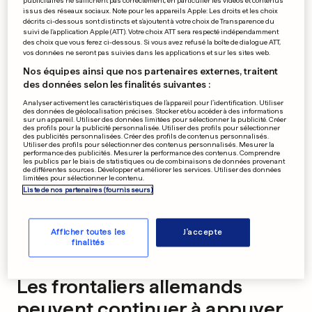
publicitaires ne s'affichent pas correctement, en particulier les vidéos et contenus
issus des réseaux sociaux. Note pour les appareils Apple: Les droits et les choix
décrits ci-dessous sont distincts et s'ajoutent à votre choix de Transparence du
0
0
suivi de l'application Apple (ATT). Votre choix ATT sera respecté indépendamment
des choix que vous ferez ci-dessous. Si vous avez refusé la boîte de dialogue ATT,
vos données ne seront pas suivies dans les applications et sur les sites web.
PUBLICITÉ
Nos équipes ainsi que nos partenaires externes, traitent
des données selon les finalités suivantes :
Analyser activement les caractéristiques de l’appareil pour l’identification. Utiliser
des données de géolocalisation précises. Stocker et/ou accéder à des informations
sur un appareil. Utiliser des données limitées pour sélectionner la publicité. Créer
des profils pour la publicité personnalisée. Utiliser des profils pour sélectionner
des publicités personnalisées. Créer des profils de contenus personnalisés.
Utiliser des profils pour sélectionner des contenus personnalisés. Mesurer la
performance des publicités. Mesurer la performance des contenus. Comprendre
les publics par le biais de statistiques ou de combinaisons de données provenant
de différentes sources. Développer et améliorer les services. Utiliser des données
limitées pour sélectionner le contenu.
Liste de nos partenaires (fournisseurs)
Afficher toutes les
J'accepte
finalités
Les frontaliers allemands
peuvent continuer à appuyer