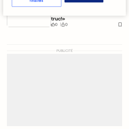
finalités
«Ça fait vraiment mal ton
truc!»
0
0
PUBLICITÉ