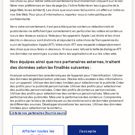
vos choix ou pour retirer votre consentement à tout moment en cliquant sur le lien
Gérer mes préférences en bas de page [ou l'icône flottante en bas à gauche de la
page Web, le cas échéant]. Les choix que vous avez fait aurons un effet sur notre ou
nos Site Web. Pour plus d’informations, reportez-vous à notre politique de
confidentialité.
Sans votre consentement, il est possible que les contenus rédactionnels et
publicitaires ne s'affichent pas correctement, en particulier les vidéos et contenus
issus des réseaux sociaux. Note pour les appareils Apple: Les droits et les choix
décrits ci-dessous sont distincts et s'ajoutent à votre choix de Transparence du
suivi de l'application Apple (ATT). Votre choix ATT sera respecté indépendamment
des choix que vous ferez ci-dessous. Si vous avez refusé la boîte de dialogue ATT,
vos données ne seront pas suivies dans les applications et sur les sites web.
Nos équipes ainsi que nos partenaires externes, traitent
des données selon les finalités suivantes :
«Le temps aux mesures
Analyser activement les caractéristiques de l’appareil pour l’identification. Utiliser
d'entrer dans les mœurs»
des données de géolocalisation précises. Stocker et/ou accéder à des informations
sur un appareil. Utiliser des données limitées pour sélectionner la publicité. Créer
des profils pour la publicité personnalisée. Utiliser des profils pour sélectionner
0
0
des publicités personnalisées. Créer des profils de contenus personnalisés.
Utiliser des profils pour sélectionner des contenus personnalisés. Mesurer la
performance des publicités. Mesurer la performance des contenus. Comprendre
les publics par le biais de statistiques ou de combinaisons de données provenant
Espagne et Portugal unis
de différentes sources. Développer et améliorer les services. Utiliser des données
limitées pour sélectionner le contenu.
pour l'énergie renouvelable
Liste de nos partenaires (fournisseurs)
0
0
Afficher toutes les
J'accepte