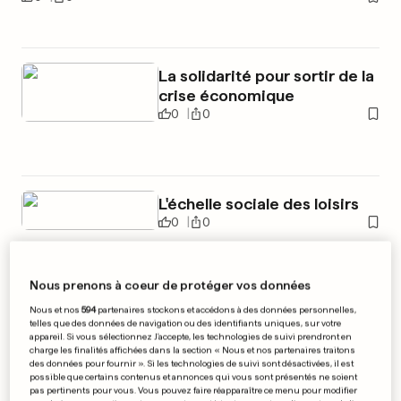
La solidarité pour sortir de la
crise économique
0
0
L'échelle sociale des loisirs
0
0
Nous prenons à coeur de protéger vos données
Nous et nos
594
partenaires stockons et accédons à des données personnelles,
PUBLICITÉ
telles que des données de navigation ou des identifiants uniques, sur votre
appareil. Si vous sélectionnez J'accepte, les technologies de suivi prendront en
charge les finalités affichées dans la section « Nous et nos partenaires traitons
des données pour fournir ». Si les technologies de suivi sont désactivées, il est
possible que certains contenus et annonces qui vous sont présentés ne soient
pas pertinents pour vous. Vous pouvez faire réapparaître ce menu pour modifier