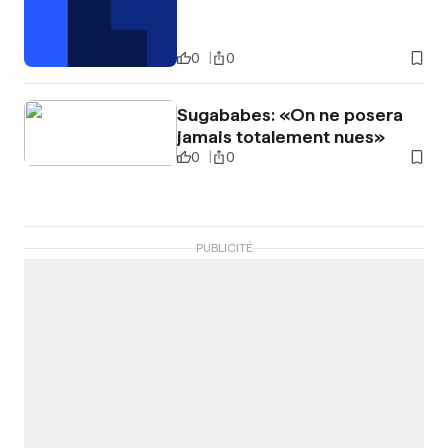
0
0
Sugababes: «On ne posera
jamais totalement nues»
0
0
PUBLICITÉ