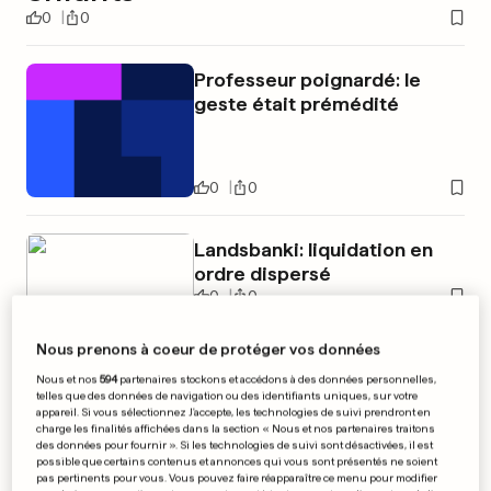
0
0
Professeur poignardé: le
geste était prémédité
0
0
Landsbanki: liquidation en
ordre dispersé
0
0
Nous prenons à coeur de protéger vos données
Nous et nos
594
partenaires stockons et accédons à des données personnelles,
PUBLICITÉ
telles que des données de navigation ou des identifiants uniques, sur votre
appareil. Si vous sélectionnez J'accepte, les technologies de suivi prendront en
charge les finalités affichées dans la section « Nous et nos partenaires traitons
des données pour fournir ». Si les technologies de suivi sont désactivées, il est
possible que certains contenus et annonces qui vous sont présentés ne soient
pas pertinents pour vous. Vous pouvez faire réapparaître ce menu pour modifier