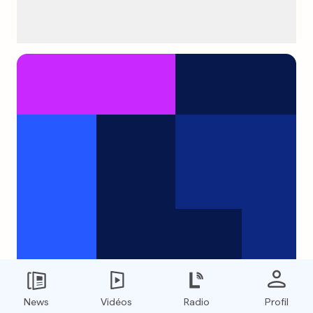
Zac Efron et sa Vanessa ont
News
Vidéos
Radio
Profil