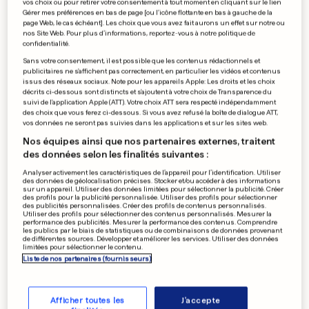
vos choix ou pour retirer votre consentement à tout moment en cliquant sur le lien
Gérer mes préférences en bas de page [ou l'icône flottante en bas à gauche de la
page Web, le cas échéant]. Les choix que vous avez fait aurons un effet sur notre ou
nos Site Web. Pour plus d’informations, reportez-vous à notre politique de
confidentialité.
Sans votre consentement, il est possible que les contenus rédactionnels et
publicitaires ne s'affichent pas correctement, en particulier les vidéos et contenus
issus des réseaux sociaux. Note pour les appareils Apple: Les droits et les choix
décrits ci-dessous sont distincts et s'ajoutent à votre choix de Transparence du
suivi de l'application Apple (ATT). Votre choix ATT sera respecté indépendamment
des choix que vous ferez ci-dessous. Si vous avez refusé la boîte de dialogue ATT,
vos données ne seront pas suivies dans les applications et sur les sites web.
Nos équipes ainsi que nos partenaires externes, traitent
des données selon les finalités suivantes :
Analyser activement les caractéristiques de l’appareil pour l’identification. Utiliser
des données de géolocalisation précises. Stocker et/ou accéder à des informations
sur un appareil. Utiliser des données limitées pour sélectionner la publicité. Créer
des profils pour la publicité personnalisée. Utiliser des profils pour sélectionner
des publicités personnalisées. Créer des profils de contenus personnalisés.
Utiliser des profils pour sélectionner des contenus personnalisés. Mesurer la
performance des publicités. Mesurer la performance des contenus. Comprendre
les publics par le biais de statistiques ou de combinaisons de données provenant
de différentes sources. Développer et améliorer les services. Utiliser des données
limitées pour sélectionner le contenu.
Liste de nos partenaires (fournisseurs)
Afficher toutes les
J'accepte