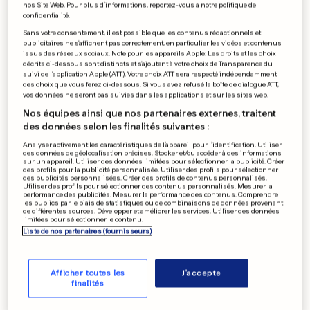
nos Site Web. Pour plus d’informations, reportez-vous à notre politique de
confidentialité.
Sans votre consentement, il est possible que les contenus rédactionnels et
publicitaires ne s'affichent pas correctement, en particulier les vidéos et contenus
issus des réseaux sociaux. Note pour les appareils Apple: Les droits et les choix
décrits ci-dessous sont distincts et s'ajoutent à votre choix de Transparence du
suivi de l'application Apple (ATT). Votre choix ATT sera respecté indépendamment
des choix que vous ferez ci-dessous. Si vous avez refusé la boîte de dialogue ATT,
vos données ne seront pas suivies dans les applications et sur les sites web.
Nos équipes ainsi que nos partenaires externes, traitent
des données selon les finalités suivantes :
Analyser activement les caractéristiques de l’appareil pour l’identification. Utiliser
des données de géolocalisation précises. Stocker et/ou accéder à des informations
sur un appareil. Utiliser des données limitées pour sélectionner la publicité. Créer
des profils pour la publicité personnalisée. Utiliser des profils pour sélectionner
des publicités personnalisées. Créer des profils de contenus personnalisés.
Utiliser des profils pour sélectionner des contenus personnalisés. Mesurer la
performance des publicités. Mesurer la performance des contenus. Comprendre
les publics par le biais de statistiques ou de combinaisons de données provenant
de différentes sources. Développer et améliorer les services. Utiliser des données
limitées pour sélectionner le contenu.
Liste de nos partenaires (fournisseurs)
Afficher toutes les
J'accepte
finalités