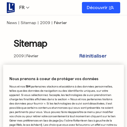
FR
Découvrir
News
|
Sitemap
|
2009
|
Février
Sitemap
Réinitialiser
2009
Février
01
02
03
04
05
06
08
09
10
Nous prenons à coeur de protéger vos données
Nous et nos
594
partenaires stockons et accédons à des données personnelles,
11
12
13
15
16
17
18
19
20
telles que des données de navigation ou des identifiants uniques, sur votre
appareil. Si vous sélectionnez J'accepte, les technologies de suivi prendront en
charge les finalités affichées dans la section « Nous et nos partenaires traitons
22
23
24
25
26
27
des données pour fournir ». Si les technologies de suivi sont désactivées, il est
possible que certains contenus et annonces qui vous sont présentés ne soient
pas pertinents pour vous. Vous pouvez faire réapparaître ce menu pour modifier
vos choix ou pour retirer votre consentement à tout moment en cliquant sur le lien
Gérer mes préférences en bas de page [ou l'icône flottante en bas à gauche de la
page Web, le cas échéant]. Les choix que vous avez fait aurons un effet sur notre ou