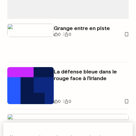
Grange entre en piste
0
0
La défense bleue dans le
rouge face à l'Irlande
0
0
Le FC Metz rejoint sur le fil
0
0