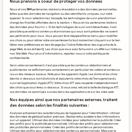
Nous prenons à coeur de protéger vos données
Nous et nos
594
partenaires stockons et accédons à des données personnelles,
telles que des données de navigation ou des identifiants uniques, sur votre
appareil. Si vous sélectionnez J'accepte, les technologies de suivi prendront en
charge les finalités affichées dans la section « Nous et nos partenaires traitons
La Juve reste dans la course
des données pour fournir ». Si les technologies de suivi sont désactivées, il est
possible que certains contenus et annonces qui vous sont présentés ne soient
pas pertinents pour vous. Vous pouvez faire réapparaître ce menu pour modifier
vos choix ou pour retirer votre consentement à tout moment en cliquant sur le lien
Gérer mes préférences en bas de page [ou l'icône flottante en bas à gauche de la
page Web, le cas échéant]. Les choix que vous avez fait aurons un effet sur notre ou
0
0
nos Site Web. Pour plus d’informations, reportez-vous à notre politique de
confidentialité.
Sans votre consentement, il est possible que les contenus rédactionnels et
Pétange tient sa place en
publicitaires ne s'affichent pas correctement, en particulier les vidéos et contenus
issus des réseaux sociaux. Note pour les appareils Apple: Les droits et les choix
play-offs
décrits ci-dessous sont distincts et s'ajoutent à votre choix de Transparence du
0
0
suivi de l'application Apple (ATT). Votre choix ATT sera respecté indépendamment
des choix que vous ferez ci-dessous. Si vous avez refusé la boîte de dialogue ATT,
vos données ne seront pas suivies dans les applications et sur les sites web.
Nos équipes ainsi que nos partenaires externes, traitent
des données selon les finalités suivantes :
PUBLICITÉ
Analyser activement les caractéristiques de l’appareil pour l’identification. Utiliser
des données de géolocalisation précises. Stocker et/ou accéder à des informations
sur un appareil. Utiliser des données limitées pour sélectionner la publicité. Créer
des profils pour la publicité personnalisée. Utiliser des profils pour sélectionner
des publicités personnalisées. Créer des profils de contenus personnalisés.
Utiliser des profils pour sélectionner des contenus personnalisés. Mesurer la