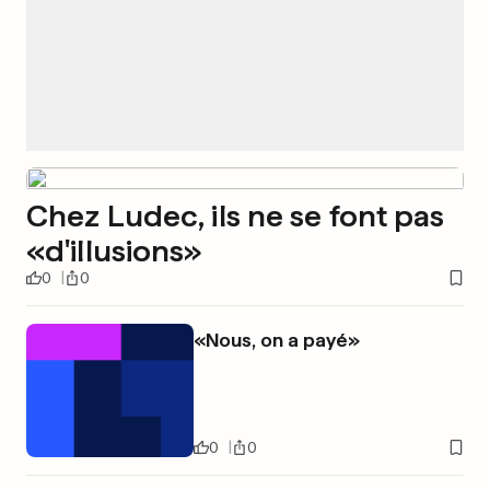
Chez Ludec, ils ne se font pas
«d'illusions»
0
0
«Nous, on a payé»
0
0