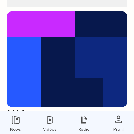
M.I.A est maman
0
0
News
Vidéos
Radio
Profil