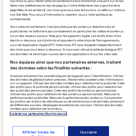
vos choix ou pour retirer votre consentement à tout moment en cliquant sur le lien
Gérer mes préférences en bas de page [ou l'icône flottante en bas à gauche de la
Mauresmo défend Peer
page Web, le cas échéant]. Les choix que vous avez fait aurons un effet sur notre ou
nos Site Web. Pour plus d’informations, reportez-vous à notre politique de
confidentialité.
Sans votre consentement, il est possible que les contenus rédactionnels et
publicitaires ne s'affichent pas correctement, en particulier les vidéos et contenus
issus des réseaux sociaux. Note pour les appareils Apple: Les droits et les choix
décrits ci-dessous sont distincts et s'ajoutent à votre choix de Transparence du
0
0
suivi de l'application Apple (ATT). Votre choix ATT sera respecté indépendamment
des choix que vous ferez ci-dessous. Si vous avez refusé la boîte de dialogue ATT,
vos données ne seront pas suivies dans les applications et sur les sites web.
PUBLICITÉ
Nos équipes ainsi que nos partenaires externes, traitent
des données selon les finalités suivantes :
Analyser activement les caractéristiques de l’appareil pour l’identification. Utiliser
des données de géolocalisation précises. Stocker et/ou accéder à des informations
sur un appareil. Utiliser des données limitées pour sélectionner la publicité. Créer
des profils pour la publicité personnalisée. Utiliser des profils pour sélectionner
des publicités personnalisées. Créer des profils de contenus personnalisés.
Utiliser des profils pour sélectionner des contenus personnalisés. Mesurer la
performance des publicités. Mesurer la performance des contenus. Comprendre
les publics par le biais de statistiques ou de combinaisons de données provenant
de différentes sources. Développer et améliorer les services. Utiliser des données
limitées pour sélectionner le contenu.
Liste de nos partenaires (fournisseurs)
Afficher toutes les
J'accepte