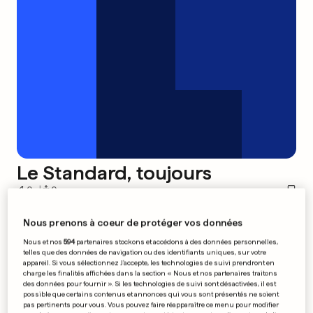
Le Standard, toujours
0
0
Nous prenons à coeur de protéger vos données
Le Racing s'offre Mersch,
Nous et nos
594
partenaires stockons et accédons à des données personnelles,
Etzella prend du retard
telles que des données de navigation ou des identifiants uniques, sur votre
appareil. Si vous sélectionnez J'accepte, les technologies de suivi prendront en
charge les finalités affichées dans la section « Nous et nos partenaires traitons
des données pour fournir ». Si les technologies de suivi sont désactivées, il est
possible que certains contenus et annonces qui vous sont présentés ne soient
0
0
pas pertinents pour vous. Vous pouvez faire réapparaître ce menu pour modifier