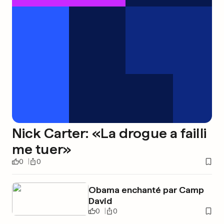
Nick Carter: «La drogue a failli
me tuer»
0
0
Obama enchanté par Camp
David
0
0