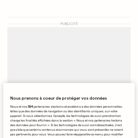
PUBLICITÉ
Nous prenons à coeur de protéger vos données
Nous et nos
594
partenaires stockons et accédons à des données personnelles,
telles que des données de navigation ou des identifiants uniques, sur votre
appareil. Si vous sélectionnez J'accepte, les technologies de suivi prendront en
Guadeloupe: Jégo surprend
charge les finalités affichées dans la section « Nous et nos partenaires traitons
des données pour fournir ». Si les technologies de suivi sont désactivées, il est
possible que certains contenus et annonces qui vous sont présentés ne soient
0
0
pas pertinents pour vous. Vous pouvez faire réapparaître ce menu pour modifier