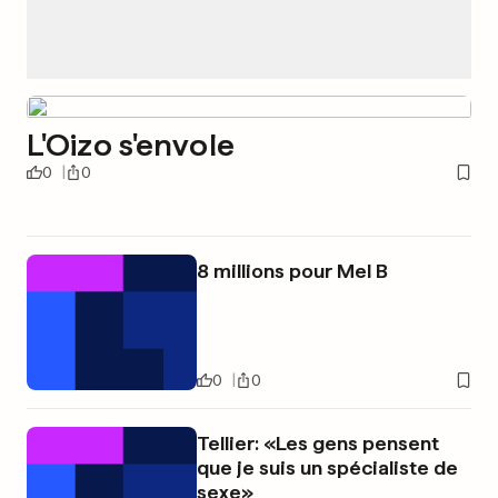
L'Oizo s'envole
0
0
8 millions pour Mel B
0
0
Tellier: «Les gens pensent
que je suis un spécialiste de
sexe»