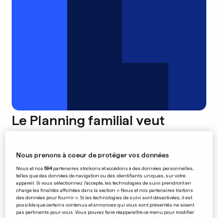
Le Planning familial veut
discuter sexualité
0
0
Nous prenons à coeur de protéger vos données
Nous et nos
594
partenaires stockons et accédons à des données personnelles,
200 millions d'euros pour le
telles que des données de navigation ou des identifiants uniques, sur votre
appareil. Si vous sélectionnez J'accepte, les technologies de suivi prendront en
train
charge les finalités affichées dans la section « Nous et nos partenaires traitons
0
0
des données pour fournir ». Si les technologies de suivi sont désactivées, il est
possible que certains contenus et annonces qui vous sont présentés ne soient
pas pertinents pour vous. Vous pouvez faire réapparaître ce menu pour modifier