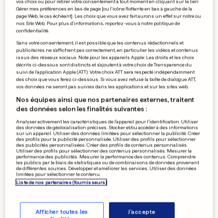
vos choix ou pour retirer votre consentement à tout moment en cliquant sur le lien
Gérer mes préférences en bas de page [ou l'icône flottante en bas à gauche de la
page Web, le cas échéant]. Les choix que vous avez fait aurons un effet sur notre ou
nos Site Web. Pour plus d’informations, reportez-vous à notre politique de
«Erasmus ne doit pas être
confidentialité.
réservé à une élite»
Sans votre consentement, il est possible que les contenus rédactionnels et
publicitaires ne s'affichent pas correctement, en particulier les vidéos et contenus
issus des réseaux sociaux. Note pour les appareils Apple: Les droits et les choix
décrits ci-dessous sont distincts et s'ajoutent à votre choix de Transparence du
suivi de l'application Apple (ATT). Votre choix ATT sera respecté indépendamment
0
0
des choix que vous ferez ci-dessous. Si vous avez refusé la boîte de dialogue ATT,
vos données ne seront pas suivies dans les applications et sur les sites web.
PUBLICITÉ
Nos équipes ainsi que nos partenaires externes, traitent
des données selon les finalités suivantes :
Analyser activement les caractéristiques de l’appareil pour l’identification. Utiliser
des données de géolocalisation précises. Stocker et/ou accéder à des informations
sur un appareil. Utiliser des données limitées pour sélectionner la publicité. Créer
des profils pour la publicité personnalisée. Utiliser des profils pour sélectionner
des publicités personnalisées. Créer des profils de contenus personnalisés.
Utiliser des profils pour sélectionner des contenus personnalisés. Mesurer la
performance des publicités. Mesurer la performance des contenus. Comprendre
les publics par le biais de statistiques ou de combinaisons de données provenant
de différentes sources. Développer et améliorer les services. Utiliser des données
limitées pour sélectionner le contenu.
Liste de nos partenaires (fournisseurs)
Afficher toutes les
J'accepte