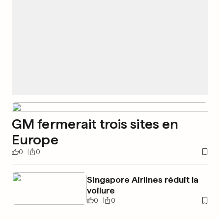
GM fermerait trois sites en
Europe
0
0
Singapore Airlines réduit la
voilure
0
0