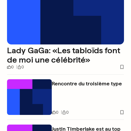
Lady GaGa: «Les tabloïds font
de moi une célébrité»
0
0
Rencontre du troisième type
0
0
Justin Timberlake est au top