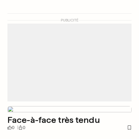
PUBLICITÉ
Face-à-face très tendu
0
0