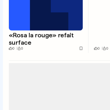
«Rosa la rouge» refait
surface
0
0
0
0