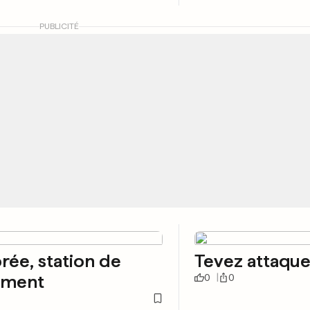
PUBLICITÉ
rée, station de
Tevez attaqu
ement
0
0