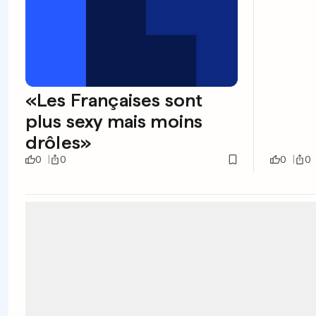
«Les Françaises sont
plus sexy mais moins
drôles»
0
0
0
0