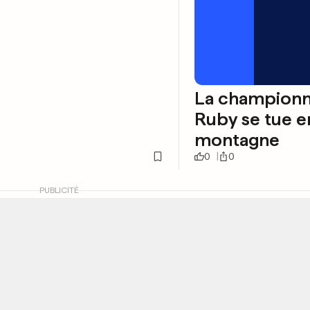
La championn
Ruby se tue e
montagne
0
0
PUBLICITÉ