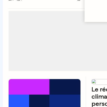
Le r
clima
perso