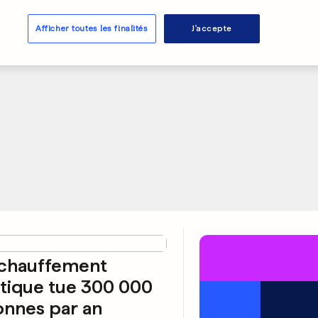
PUBLICITÉ
Afficher toutes les finalités
J'accepte
échauffement
tique tue 300 000
nnes par an