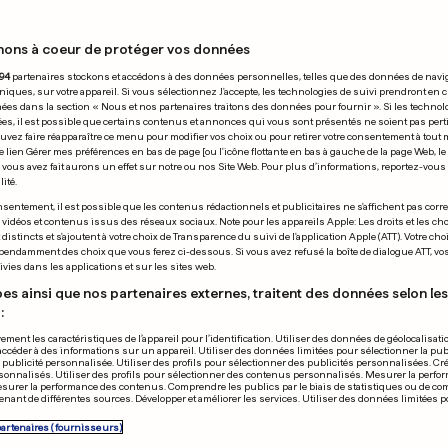
 29.05.2009
nons à coeur de protéger vos données
94
partenaires stockons et accédons à des données personnelles, telles que des données de navi
niques, sur votre appareil. Si vous sélectionnez J'accepte, les technologies de suivi prendront en 
chées dans la section « Nous et nos partenaires traitons des données pour fournir ». Si les technol
ées, il est possible que certains contenus et annonces qui vous sont présentés ne soient pas per
uvez faire réapparaître ce menu pour modifier vos choix ou pour retirer votre consentement à tou
e lien Gérer mes préférences en bas de page [ou l'icône flottante en bas à gauche de la page Web, le
Nadal ne fait 
vous avez fait aurons un effet sur notre ou nos Site Web. Pour plus d’informations, reportez-vous 
ité.
détails face à
sentement, il est possible que les contenus rédactionnels et publicitaires ne s'affichent pas corr
s vidéos et contenus issus des réseaux sociaux. Note pour les appareils Apple: Les droits et les choi
istincts et s'ajoutent à votre choix de Transparence du suivi de l'application Apple (ATT). Votre cho
pendamment des choix que vous ferez ci-dessous. Si vous avez refusé la boîte de dialogue ATT, v
vies dans les applications et sur les sites web.
es ainsi que nos partenaires externes, traitent des données selon les 
:
ement les caractéristiques de l’appareil pour l’identification. Utiliser des données de géolocalisati
accéder à des informations sur un appareil. Utiliser des données limitées pour sélectionner la publ
a publicité personnalisée. Utiliser des profils pour sélectionner des publicités personnalisées. Cré
onnalisés. Utiliser des profils pour sélectionner des contenus personnalisés. Mesurer la perfo
lice moins
esurer la performance des contenus. Comprendre les publics par le biais de statistiques ou de c
nant de différentes sources. Développer et améliorer les services. Utiliser des données limitées 
liante
partenaires (fournisseurs)
0
0