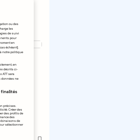
gation ou des
charge les
ogies de suivi
tinents pour
t moment en
 cas échéant].
pas de
à notre politique
 Hewitt
ectement, en
x décrits ci-
ix ATT sera
os données ne
finalités
on précises.
icité. Créer des
er des profils de
rmance des
ombinaisons de
pour sélectionner