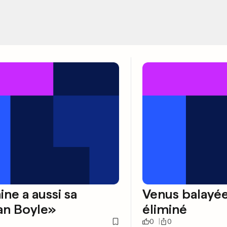
ine a aussi sa
Venus balayé
an Boyle»
éliminé
0
0