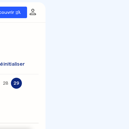
couvrir
éinitialiser
28
29