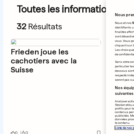
Toutes les informations du
Nous pre
Nous et nos
5
32
Résultats
identifiants u
finalités affi
sont désactiv
vous. Vous po
cliquant sur l
Frieden joue les
Les choix que 
de confidential
cachotiers avec la
Sans votre con
particulier le
Suisse
dessous sont d
respecté indé
seront pas sui
Nos équip
suivantes 
Analyser activ
Stocker et/ou 
profils pour l
contenus pers
La po
publicités. M
données prove
conci
le contenu.
Liste de nos 
0
0
0
0