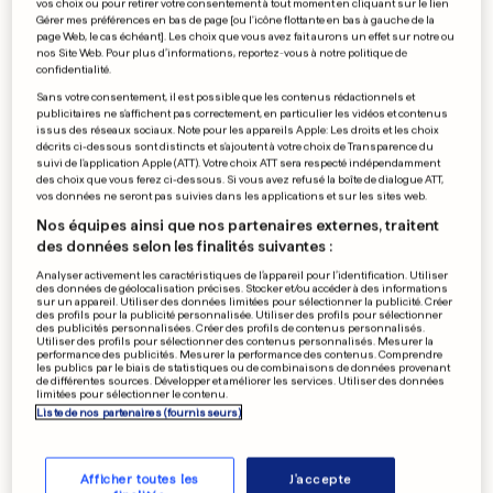
vos choix ou pour retirer votre consentement à tout moment en cliquant sur le lien
Gérer mes préférences en bas de page [ou l'icône flottante en bas à gauche de la
page Web, le cas échéant]. Les choix que vous avez fait aurons un effet sur notre ou
nos Site Web. Pour plus d’informations, reportez-vous à notre politique de
confidentialité.
Sans votre consentement, il est possible que les contenus rédactionnels et
publicitaires ne s'affichent pas correctement, en particulier les vidéos et contenus
issus des réseaux sociaux. Note pour les appareils Apple: Les droits et les choix
décrits ci-dessous sont distincts et s'ajoutent à votre choix de Transparence du
suivi de l'application Apple (ATT). Votre choix ATT sera respecté indépendamment
des choix que vous ferez ci-dessous. Si vous avez refusé la boîte de dialogue ATT,
vos données ne seront pas suivies dans les applications et sur les sites web.
Nos équipes ainsi que nos partenaires externes, traitent
des données selon les finalités suivantes :
Analyser activement les caractéristiques de l’appareil pour l’identification. Utiliser
des données de géolocalisation précises. Stocker et/ou accéder à des informations
sur un appareil. Utiliser des données limitées pour sélectionner la publicité. Créer
des profils pour la publicité personnalisée. Utiliser des profils pour sélectionner
des publicités personnalisées. Créer des profils de contenus personnalisés.
Utiliser des profils pour sélectionner des contenus personnalisés. Mesurer la
performance des publicités. Mesurer la performance des contenus. Comprendre
les publics par le biais de statistiques ou de combinaisons de données provenant
de différentes sources. Développer et améliorer les services. Utiliser des données
limitées pour sélectionner le contenu.
Liste de nos partenaires (fournisseurs)
Afficher toutes les
J'accepte