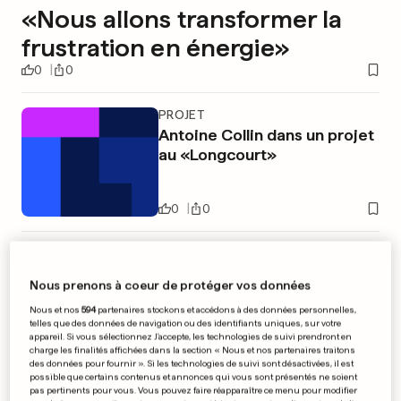
«Nous allons transformer la
frustration en énergie»
0
0
PROJET
Antoine Collin dans un projet
au «Longcourt»
0
0
APRÈS SON AGRESSION
La cote de Berlusconi
Nous prenons à coeur de protéger vos données
remonte
Nous et nos
594
partenaires stockons et accédons à des données personnelles,
telles que des données de navigation ou des identifiants uniques, sur votre
appareil. Si vous sélectionnez J'accepte, les technologies de suivi prendront en
0
0
charge les finalités affichées dans la section « Nous et nos partenaires traitons
des données pour fournir ». Si les technologies de suivi sont désactivées, il est
possible que certains contenus et annonces qui vous sont présentés ne soient
PUBLICITÉ
pas pertinents pour vous. Vous pouvez faire réapparaître ce menu pour modifier