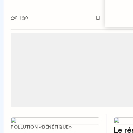
L'Égl
sermo
0
0
0
0
POLLUTION «BÉNÉFIQUE»
Le ré