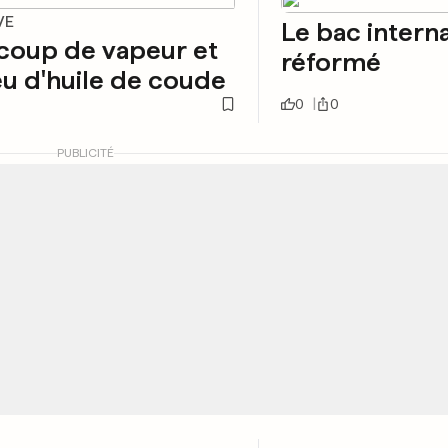
VE
Le bac interna
coup de vapeur et
réformé
u d'huile de coude
0
0
PUBLICITÉ