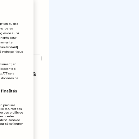
gation ou des
charge les
ogies de suivi
tinents pour
t moment en
 cas échéant].
à notre politique
ectement, en
x décrits ci-
léchit pas
ix ATT sera
os données ne
 couronne
finalités
on précises.
icité. Créer des
er des profils de
rmance des
ombinaisons de
pour sélectionner