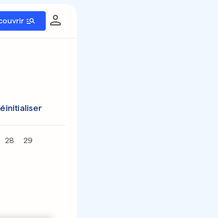
couvrir
éinitialiser
28
29