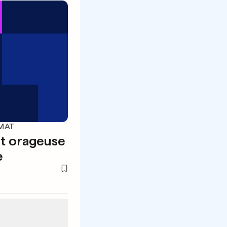
MAT
st orageuse
e