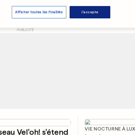
ise s'en mêle et
nne les politiques
Afficher toutes les finalités
J'accepte
0
0
PUBLICITÉ
VIE NOCTURNE À L
seau Vel'oh! s'étend