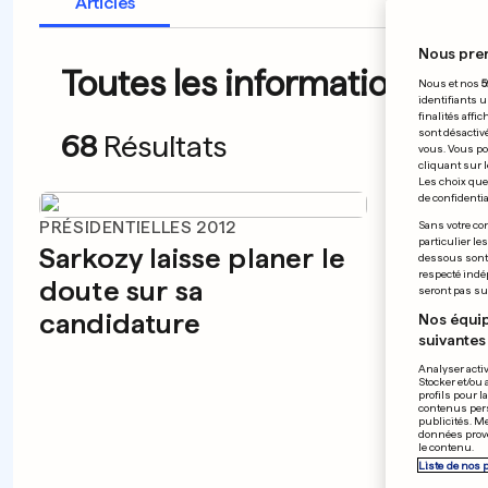
Articles
Nous pre
Toutes les informations du 
Nous et nos
5
identifiants u
finalités affi
sont désactiv
68
Résultats
vous. Vous po
cliquant sur l
Les choix que 
de confidential
PRÉSIDENTIELLES 2012
Sans votre con
particulier le
Sarkozy laisse planer le
dessous sont d
respecté indé
doute sur sa
seront pas sui
candidature
Nos équip
suivantes 
Analyser activ
Stocker et/ou 
profils pour l
contenus pers
publicités. M
données prove
le contenu.
AGRESS
Liste de nos 