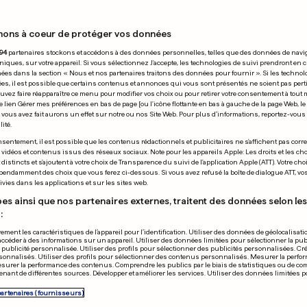
nons à coeur de protéger vos données
16.12.2009
94
partenaires stockons et accédons à des données personnelles, telles que des données de navi
niques, sur votre appareil. Si vous sélectionnez J'accepte, les technologies de suivi prendront en 
chées dans la section « Nous et nos partenaires traitons des données pour fournir ». Si les technol
ées, il est possible que certains contenus et annonces qui vous sont présentés ne soient pas per
uvez faire réapparaître ce menu pour modifier vos choix ou pour retirer votre consentement à tou
e lien Gérer mes préférences en bas de page [ou l'icône flottante en bas à gauche de la page Web, le
vous avez fait aurons un effet sur notre ou nos Site Web. Pour plus d’informations, reportez-vous 
ité.
LIGUE 1
sentement, il est possible que les contenus rédactionnels et publicitaires ne s'affichent pas corr
s vidéos et contenus issus des réseaux sociaux. Note pour les appareils Apple: Les droits et les choi
Bordeaux ne f
istincts et s'ajoutent à votre choix de Transparence du suivi de l'application Apple (ATT). Votre cho
pendamment des choix que vous ferez ci-dessous. Si vous avez refusé la boîte de dialogue ATT, v
et défend sa
vies dans les applications et sur les sites web.
es ainsi que nos partenaires externes, traitent des données selon les 
:
ement les caractéristiques de l’appareil pour l’identification. Utiliser des données de géolocalisati
accéder à des informations sur un appareil. Utiliser des données limitées pour sélectionner la publ
a publicité personnalisée. Utiliser des profils pour sélectionner des publicités personnalisées. Cré
onnalisés. Utiliser des profils pour sélectionner des contenus personnalisés. Mesurer la perfo
esurer la performance des contenus. Comprendre les publics par le biais de statistiques ou de c
nant de différentes sources. Développer et améliorer les services. Utiliser des données limitées 
ION DE BERLUSCONI
partenaires (fournisseurs)