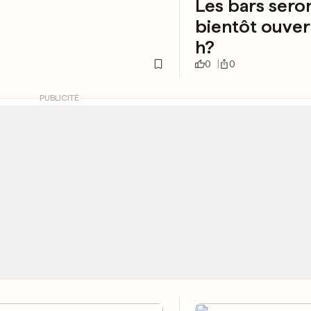
Les bars seron
bientôt ouvert
h?
0
0
PUBLICITÉ