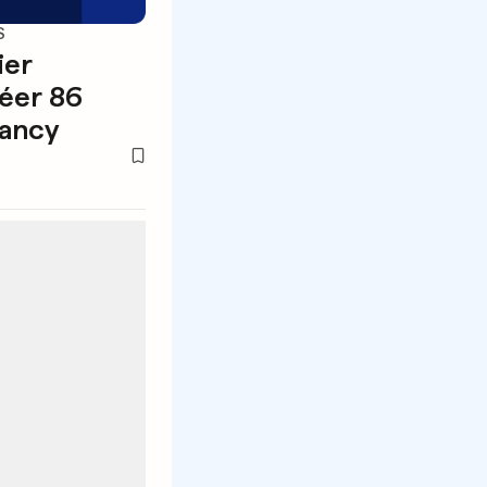
S
ier
éer 86
gancy