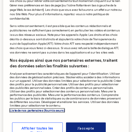
vos choix ou pour retirer votre consentement à tout moment en cliquant sur le lien
Un exploit ou la porte
Gérer mes préférences en bas de page [ou l'icône flottante en bas à gauche de la
page Web, le cas échéant]. Les choix que vous avez fait aurons un effet sur notre ou
pour Berchem
nos Site Web. Pour plus d’informations, reportez-vous à notre politique de
confidentialité.
0
0
Sans votre consentement, il est possible que les contenus rédactionnels et
publicitaires ne s'affichent pas correctement, en particulier les vidéos et contenus
issus des réseaux sociaux. Note pour les appareils Apple: Les droits et les choix
AU LUXEMBOURG
décrits ci-dessous sont distincts et s'ajoutent à votre choix de Transparence du
suivi de l'application Apple (ATT). Votre choix ATT sera respecté indépendamment
Des drôles d'oiseaux en terre
des choix que vous ferez ci-dessous. Si vous avez refusé la boîte de dialogue ATT,
cuite pour Pâques
vos données ne seront pas suivies dans les applications et sur les sites web.
0
1
Nos équipes ainsi que nos partenaires externes, traitent
des données selon les finalités suivantes :
Analyser activement les caractéristiques de l’appareil pour l’identification. Utiliser
des données de géolocalisation précises. Stocker et/ou accéder à des informations
sur un appareil. Utiliser des données limitées pour sélectionner la publicité. Créer
BGL LIGUE
des profils pour la publicité personnalisée. Utiliser des profils pour sélectionner
Le Progrès sera-t-il à
des publicités personnalisées. Créer des profils de contenus personnalisés.
Utiliser des profils pour sélectionner des contenus personnalisés. Mesurer la
la hauteur de son statut?
performance des publicités. Mesurer la performance des contenus. Comprendre
les publics par le biais de statistiques ou de combinaisons de données provenant
0
0
de différentes sources. Développer et améliorer les services. Utiliser des données
limitées pour sélectionner le contenu.
Liste de nos partenaires (fournisseurs)
PUBLICITÉ
Afficher toutes les
J'accepte