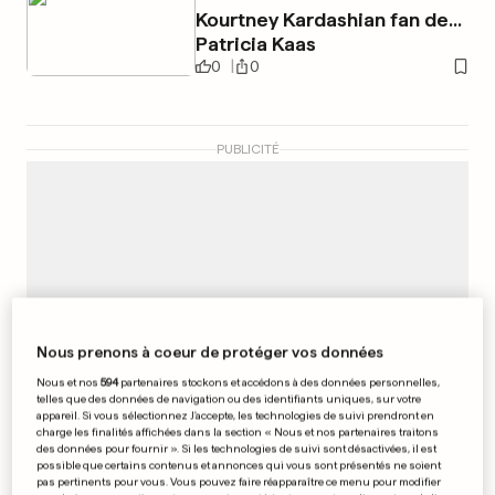
Kourt­ney Kardashian fan de...
Patricia Kaas
0
0
PUBLICITÉ
Nous prenons à coeur de protéger vos données
Nous et nos
594
partenaires stockons et accédons à des données personnelles,
telles que des données de navigation ou des identifiants uniques, sur votre
appareil. Si vous sélectionnez J'accepte, les technologies de suivi prendront en
charge les finalités affichées dans la section « Nous et nos partenaires traitons
des données pour fournir ». Si les technologies de suivi sont désactivées, il est
possible que certains contenus et annonces qui vous sont présentés ne soient
pas pertinents pour vous. Vous pouvez faire réapparaître ce menu pour modifier
COUPE D'EUROPE DE HANDBALL