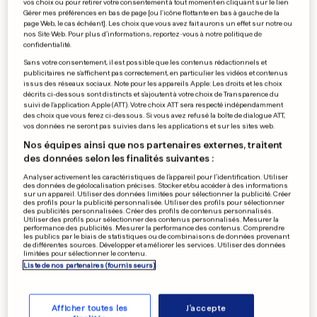
vos choix ou pour retirer votre consentement à tout moment en cliquant sur le lien
Charlotte Gainsbourg livre
Gérer mes préférences en bas de page [ou l'icône flottante en bas à gauche de la
page Web, le cas échéant]. Les choix que vous avez fait aurons un effet sur notre ou
un album personnel
nos Site Web. Pour plus d’informations, reportez-vous à notre politique de
confidentialité.
0
0
Sans votre consentement, il est possible que les contenus rédactionnels et
publicitaires ne s'affichent pas correctement, en particulier les vidéos et contenus
issus des réseaux sociaux. Note pour les appareils Apple: Les droits et les choix
GASTRONOMIE AU LUXEMBOURG
décrits ci-dessous sont distincts et s'ajoutent à votre choix de Transparence du
suivi de l'application Apple (ATT). Votre choix ATT sera respecté indépendamment
Quand un chef étoilé croque
des choix que vous ferez ci-dessous. Si vous avez refusé la boîte de dialogue ATT,
les légumes locaux
vos données ne seront pas suivies dans les applications et sur les sites web.
0
0
Nos équipes ainsi que nos partenaires externes, traitent
des données selon les finalités suivantes :
Analyser activement les caractéristiques de l’appareil pour l’identification. Utiliser
des données de géolocalisation précises. Stocker et/ou accéder à des informations
sur un appareil. Utiliser des données limitées pour sélectionner la publicité. Créer
ÉPREUVE CYCLISTE
des profils pour la publicité personnalisée. Utiliser des profils pour sélectionner
Thomas De Gendt fait coup
des publicités personnalisées. Créer des profils de contenus personnalisés.
Utiliser des profils pour sélectionner des contenus personnalisés. Mesurer la
double en Catalogne
performance des publicités. Mesurer la performance des contenus. Comprendre
les publics par le biais de statistiques ou de combinaisons de données provenant
0
0
de différentes sources. Développer et améliorer les services. Utiliser des données
limitées pour sélectionner le contenu.
Liste de nos partenaires (fournisseurs)
PUBLICITÉ
Afficher toutes les
J'accepte